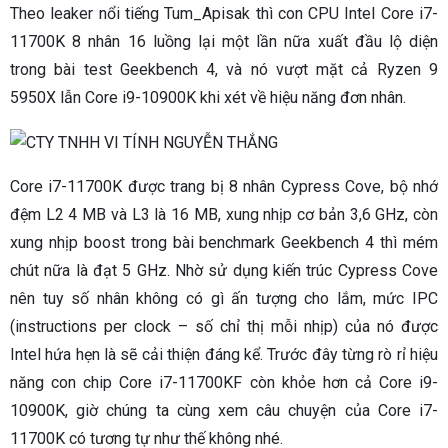
Theo leaker nổi tiếng Tum_Apisak thì con CPU Intel Core i7-
11700K 8 nhân 16 luồng lại một lần nữa xuất đầu lộ diện
trong bài test Geekbench 4, và nó vượt mặt cả Ryzen 9
5950X lẫn Core i9-10900K khi xét về hiệu năng đơn nhân.
Core i7-11700K được trang bị 8 nhân Cypress Cove, bộ nhớ
đệm L2 4 MB và L3 là 16 MB, xung nhịp cơ bản 3,6 GHz, còn
xung nhịp boost trong bài benchmark Geekbench 4 thì mém
chút nữa là đạt 5 GHz. Nhờ sử dụng kiến trúc Cypress Cove
nên tuy số nhân không có gì ấn tượng cho lắm, mức IPC
(instructions per clock – số chỉ thị mỗi nhịp) của nó được
Intel hứa hẹn là sẽ cải thiện đáng kể. Trước đây từng rò rỉ hiệu
năng con chip Core i7-11700KF còn khỏe hơn cả Core i9-
10900K, giờ chúng ta cùng xem câu chuyện của Core i7-
11700K có tương tự như thế không nhé.