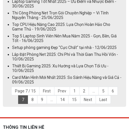
Laptop Gaming Tốt Nhất 2025 – Ưu Điểm và Nhược Điểm -
30/06/2025
Thi Công Phòng Net Trọn Gói Chuyên Nghiệp – Vi Tính
Nguyễn Thắng - 25/06/2025
Top CPU Hiệu Năng Cao 2025: Lựa Chọn Hoàn Hảo Cho
Game Thủ - 19/06/2025
Top 5 Laptop Sinh Viên Nên Mua Năm 2025 - Gọn, Bền, Giá
Tốt - 16/06/2025
Setup phòng gaming Đẹp "Cực Chất" tại nhà - 12/06/2025
Lắp Đặt Phòng Net 2025: Chi Phí và Thời Gian Thu Hồi Vốn -
10/06/2025
Thiết Bị Gaming 2025: Xu Hướng và Lựa Chọn Tối Ưu -
10/06/2025
Card Màn Hình Mới Nhất 2025: So Sánh Hiệu Năng và Giá Cả -
09/06/2025
Page 7 / 15
First
Prev
1
2
...
5
6
7
8
9
...
14
15
Next
Last
THÔNG TIN LIÊN HỆ