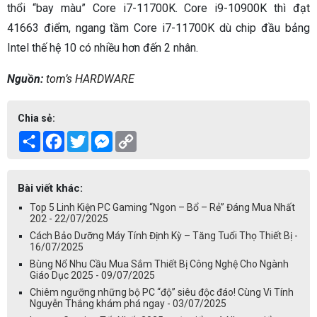
thổi “bay màu” Core i7-11700K. Core i9-10900K thì đạt
41663 điểm, ngang tầm Core i7-11700K dù chip đầu bảng
Intel thế hệ 10 có nhiều hơn đến 2 nhân.
Nguồn:
tom’s HARDWARE
Chia sẻ:
Share
Facebook
Twitter
Messenger
Copy
Link
Bài viết khác:
Top 5 Linh Kiện PC Gaming “Ngon – Bổ – Rẻ” Đáng Mua Nhất
202 - 22/07/2025
Cách Bảo Dưỡng Máy Tính Định Kỳ – Tăng Tuổi Thọ Thiết Bị -
16/07/2025
Bùng Nổ Nhu Cầu Mua Sắm Thiết Bị Công Nghệ Cho Ngành
Giáo Dục 2025 - 09/07/2025
Chiêm ngưỡng những bộ PC “độ” siêu độc đáo! Cùng Vi Tính
Nguyễn Thắng khám phá ngay - 03/07/2025