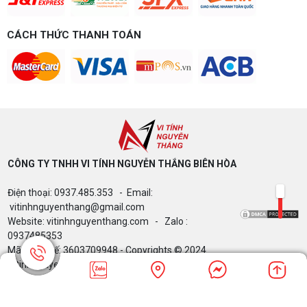
CÁCH THỨC THANH TOÁN
CÔNG TY TNHH VI TÍNH NGUYỄN THẮNG BIÊN HÒA​
Điện thoại: 0937.485.353 - Email:
vitinhnguyenthang@gmail.com
Website: vitinhnguyenthang.com - Zalo :
0937485353
Mã Số Thuế: 3603709948 - Copyrights © 2024
Vitinhnguyenthang.com. All Rights Reserved