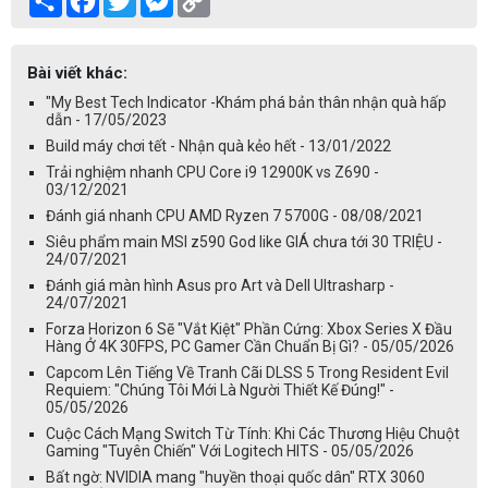
Link
Bài viết khác:
"My Best Tech Indicator -Khám phá bản thân nhận quà hấp
dẫn - 17/05/2023
Build máy chơi tết - Nhận quà kẻo hết - 13/01/2022
Trải nghiệm nhanh CPU Core i9 12900K vs Z690 -
03/12/2021
Đánh giá nhanh CPU AMD Ryzen 7 5700G - 08/08/2021
Siêu phẩm main MSI z590 God like GIÁ chưa tới 30 TRIỆU -
24/07/2021
Đánh giá màn hình Asus pro Art và Dell Ultrasharp -
24/07/2021
Forza Horizon 6 Sẽ "Vắt Kiệt" Phần Cứng: Xbox Series X Đầu
Hàng Ở 4K 30FPS, PC Gamer Cần Chuẩn Bị Gì? - 05/05/2026
Capcom Lên Tiếng Về Tranh Cãi DLSS 5 Trong Resident Evil
Requiem: "Chúng Tôi Mới Là Người Thiết Kế Đúng!" -
05/05/2026
Cuộc Cách Mạng Switch Từ Tính: Khi Các Thương Hiệu Chuột
Gaming "Tuyên Chiến" Với Logitech HITS - 05/05/2026
Bất ngờ: NVIDIA mang "huyền thoại quốc dân" RTX 3060