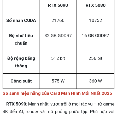
RTX 5090
RTX 5080
Số nhân CUDA
21760
10752
Bộ nhớ tiêu
32 GB GDDR7
16 GB GDDR7
chuẩn
Độ rộng băng
512 bit
256 bit
thông
Công suất
575 W
360 W
So sánh hiệu năng của Card Màn Hình Mới Nhất 2025
RTX 5090
: Mạnh nhất, vượt trội ở mọi tác vụ – từ game
·
4K đến AI, render và mô phỏng phức tạp. Phù hợp với