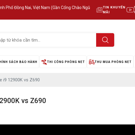
ành Phố Đồng Nai, Việt Nam (Gần Cổng Chào Ngũ
TIN KHUYẾN
MÃI
HÍNH SÁCH BẢO HÀNH
THI CÔNG PHÒNG NET
THU MUA PHÒNG NET
e i9 12900K vs Z690
12900K vs Z690