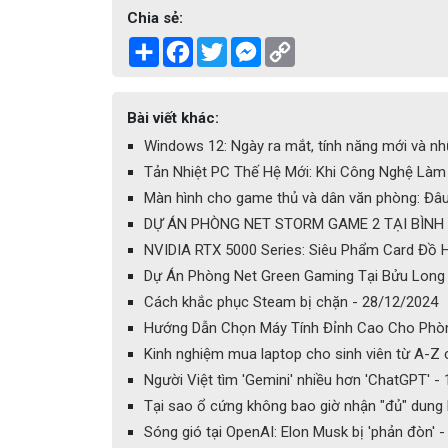
Chia sẻ:
Share
Facebook
Twitter
Messenger
Copy
Link
Bài viết khác:
Windows 12: Ngày ra mắt, tính năng mới và nh
Tản Nhiệt PC Thế Hệ Mới: Khi Công Nghệ Làm 
Màn hình cho game thủ và dân văn phòng: Đâu 
DỰ ÁN PHÒNG NET STORM GAME 2 TẠI BÌNH Đ
NVIDIA RTX 5000 Series: Siêu Phẩm Card Đồ H
Dự Án Phòng Net Green Gaming Tại Bửu Long 
Cách khắc phục Steam bị chặn - 28/12/2024
Hướng Dẫn Chọn Máy Tính Đỉnh Cao Cho Phòn
Kinh nghiệm mua laptop cho sinh viên từ A-Z c
Người Việt tìm 'Gemini' nhiều hơn 'ChatGPT' -
Tại sao ổ cứng không bao giờ nhận "đủ" dung
Sóng gió tại OpenAI: Elon Musk bị 'phản đòn' 