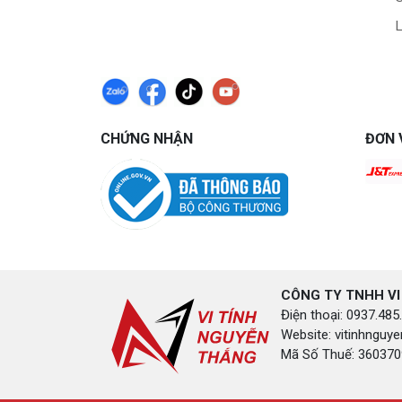
L
CHỨNG NHẬN
ĐƠN 
CÔNG TY TNHH VI
Điện thoại: 0937.4
Website: vitinhngu
Mã Số Thuế: 3603709