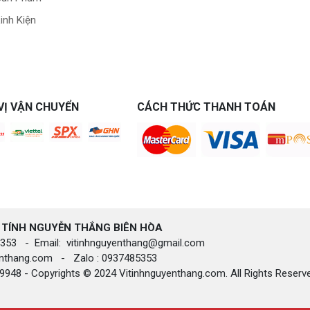
inh Kiện
VỊ VẬN CHUYỂN
CÁCH THỨC THANH TOÁN
 TÍNH NGUYỄN THẮNG BIÊN HÒA​
85.353 - Email: vitinhnguyenthang@gmail.com
yenthang.com - Zalo : 0937485353
948 - Copyrights © 2024 Vitinhnguyenthang.com. All Rights Reserv