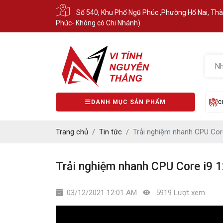
Số 540, Khu Phố Ngũ Phúc ,Phường Hố Nai, Th
Phúc- Không có Chi Nhánh)
DANH MỤC SẢN PHẨM
C
Trang chủ
Tin tức
Trải nghiệm nhanh CPU Cor
Trải nghiệm nhanh CPU Core i9 
03/12/2021 12:01 AM
5919 Lượt xem