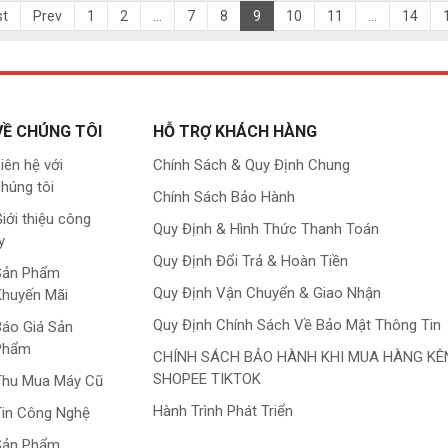
st
Prev
1
2
...
7
8
9
10
11
...
14
VỀ CHÚNG TÔI
HỖ TRỢ KHÁCH HÀNG
iên hệ với
Chính Sách & Quy Định Chung
húng tôi
Chính Sách Bảo Hành
iới thiệu công
Quy Định & Hình Thức Thanh Toán
y
Quy Định Đổi Trả & Hoàn Tiền
Sản Phẩm
Quy Định Vận Chuyển & Giao Nhận
Khuyến Mãi
Quy Định Chính Sách Về Bảo Mật Thông Tin
áo Giá Sản
Phẩm
CHÍNH SÁCH BẢO HÀNH KHI MUA HÀNG KÊ
SHOPEE TIKTOK
Thu Mua Máy Cũ
Hành Trình Phát Triển
in Công Nghệ
Sản Phẩm