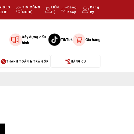
VIDEO
TIN CÔNG
LIÊN
Đăng
Đăng
CLIP
NGHỆ
HỆ
nhập
ký
Xây dựng cấu
TikTok
Giỏ hàng
hình
THANH TOÁN & TRẢ GÓP
HÀNG CŨ