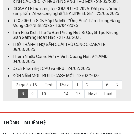
ĐỈNH CAO CHO KỶ NGUYÊN SÁNG TẠO MỚI - 23/05/2025
GIGABYTE tỏa sáng tại COMPUTEX 2025: Đột phá với loạt
sản phẩm AI và công nghệ “LEADING EDGE” - 23/05/2025
RTX 5060 Ti 8GB Sắp Ra Mắt: “Ông Vua” Tầm Trung Đáng
Mong Chờ Nhất 2025 - 13/04/2025
Tìm Hiểu Kích Thước Bàn Phòng Net: Bí Quyết Tạo Không
Gian Gaming Hoàn Hảo - 21/03/2025
TRỞ THÀNH THỢ SĂN QUÁI THÚ CÙNG GIGABYTE! -
06/03/2025
Thêm Nhiều Game Hơn – Vinh Quang Hơn Với AMD -
04/03/2025
Cách Phân Biệt CPU và GPU - 24/02/2025
ĐÓN NĂM MỚI - BUILD CASE MỚI - 13/02/2025
Page 8 / 15
First
Prev
1
2
...
6
7
8
9
10
...
14
15
Next
Last
THÔNG TIN LIÊN HỆ