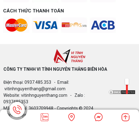
CÁCH THỨC THANH TOÁN
CÔNG TY TNHH VI TÍNH NGUYỄN THẮNG BIÊN HÒA​
Điện thoại: 0937.485.353 - Email:
vitinhnguyenthang@gmail.com
Website: vitinhnguyenthang.com - Zalo :
0937485353
Mã Số Thuế: 3603709948 - Copyrights © 2024
Vitinhnguyenthang.com. All Rights Reserved