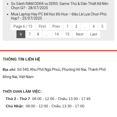
So Sánh RAM DDR4 vs DDR5: Game Thủ & Dân Thiết Kế Nên
Chọn Gì? - 28/07/2025
Mua Laptop Hay PC Để Học Đồ Họa – Đâu Là Lựa Chọn Phù
Hợp? - 25/07/2025
Page 6 / 15
First
Prev
1
2
...
4
5
6
7
8
...
14
15
Next
Last
THÔNG TIN LIÊN HỆ
Địa chỉ:
Số 540, Khu Phố Ngũ Phúc, Phường Hố Nai, Thành Phố
Đồng Nai, Việt Nam
THỜI GIAN LÀM VIỆC:
Thứ 2 - Thứ 7
: 08:00 - 12:00 - Chiều 13:30 - 17:45
Chủ Nhật:
08:00 - 12:00 - Chiều 13:30 - 17:00