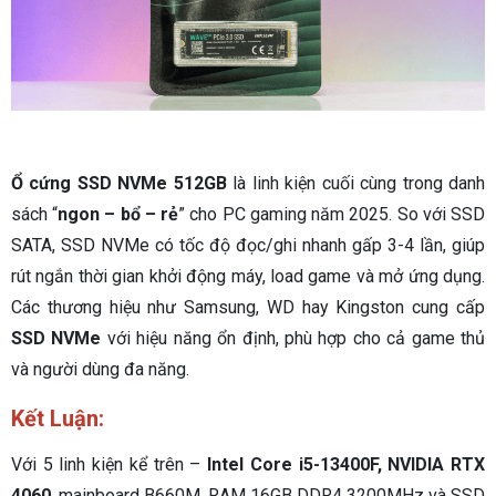
Ổ cứng SSD NVMe 512GB
là linh kiện cuối cùng trong danh
sách “
ngon – bổ – rẻ
” cho PC gaming năm 2025. So với SSD
SATA, SSD NVMe có tốc độ đọc/ghi nhanh gấp 3-4 lần, giúp
rút ngắn thời gian khởi động máy, load game và mở ứng dụng.
Các thương hiệu như Samsung, WD hay Kingston cung cấp
SSD NVMe
với hiệu năng ổn định, phù hợp cho cả game thủ
và người dùng đa năng.
Kết Luận:
Với 5 linh kiện kể trên –
Intel Core i5-13400F, NVIDIA RTX
4060
, mainboard B660M, RAM 16GB DDR4 3200MHz và SSD