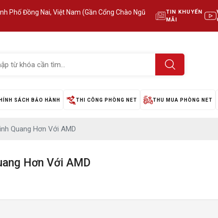
ành Phố Đồng Nai, Việt Nam (Gần Cổng Chào Ngũ
TIN KHUYẾN
MÃI
HÍNH SÁCH BẢO HÀNH
THI CÔNG PHÒNG NET
THU MUA PHÒNG NET
inh Quang Hơn Với AMD
uang Hơn Với AMD
o