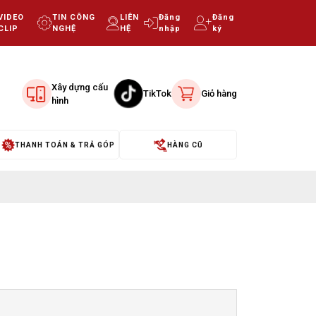
VIDEO
TIN CÔNG
LIÊN
Đăng
Đăng
CLIP
NGHỆ
HỆ
nhập
ký
Xây dựng cấu
TikTok
Giỏ hàng
hình
THANH TOÁN & TRẢ GÓP
HÀNG CŨ