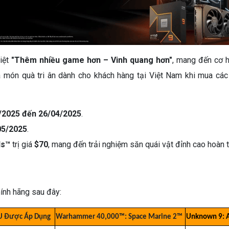
iệt
"Thêm nhiều game hơn – Vinh quang hơn"
, mang đến cơ 
à món quà tri ân dành cho khách hàng tại Việt Nam khi mua c
/2025 đến 26/04/2025
.
05/2025
.
ds™
trị giá
$70
, mang đến trải nghiệm săn quái vật đỉnh cao hoàn t
i
ính hãng sau đây:
U Được Áp Dụng
Warhammer 40,000™: Space Marine 2™
Unknown 9: 