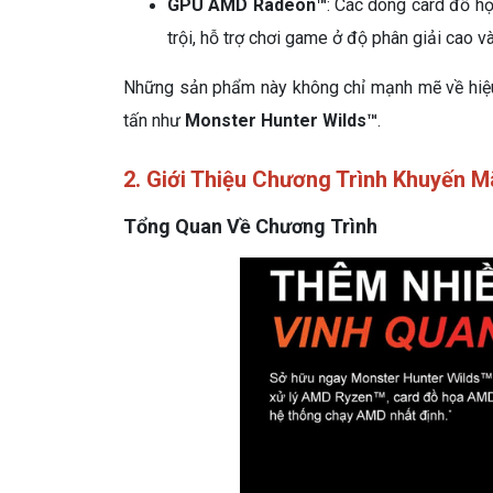
GPU AMD Radeon™
: Các dòng card đồ h
trội, hỗ trợ chơi game ở độ phân giải cao v
Những sản phẩm này không chỉ mạnh mẽ về hiệu 
tấn như
Monster Hunter Wilds™
.
2. Giới Thiệu Chương Trình Khuyến 
Tổng Quan Về Chương Trình