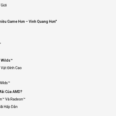
Giới
Nhiều Game Hơn – Vinh Quang Hơn"
™
r Wilds™
 Vật Đỉnh Cao
Wilds™
 Mãi Của AMD?
en™ Và Radeon™
ãi Hấp Dẫn