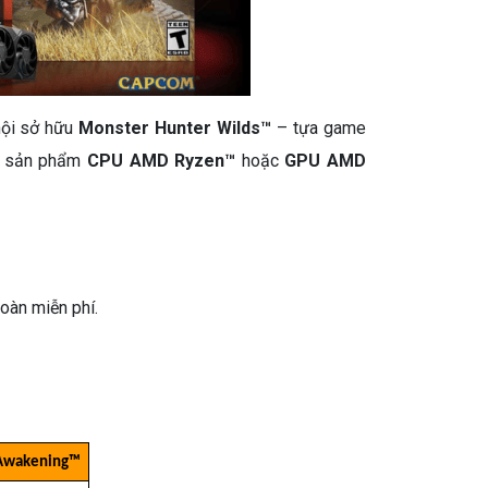
hội sở hữu
Monster Hunter Wilds™
– tựa game
ác sản phẩm
CPU AMD Ryzen™
hoặc
GPU AMD
oàn miễn phí.
Awakening™