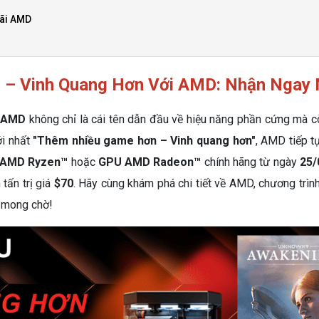
Mãi AMD
– Vinh Quang Hơn Với AMD: Nhận Ngay 
AMD
không chỉ là cái tên dẫn đầu về hiệu năng phần cứng mà 
ới nhất
"Thêm nhiều game hơn – Vinh quang hơn"
, AMD tiếp t
AMD Ryzen™
hoặc
GPU AMD Radeon™
chính hãng từ ngày
25/
tấn trị giá
$70
. Hãy cùng khám phá chi tiết về AMD, chương trì
 mong chờ!