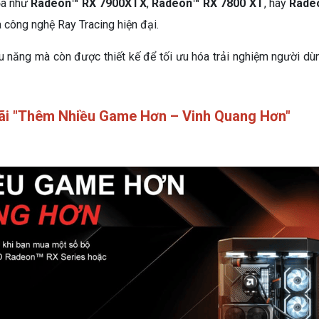
ọa như
Radeon™ RX 7900XTX
,
Radeon™ RX 7800 XT
, hay
Rade
à công nghệ Ray Tracing hiện đại.
năng mà còn được thiết kế để tối ưu hóa trải nghiệm người dùng
Mãi "Thêm Nhiều Game Hơn – Vinh Quang Hơn"