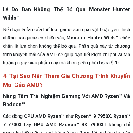
Lý Do Bạn Không Thể Bỏ Qua Monster Hunter
Wilds™
Nếu bạn là fan của thể loại game săn quái vật hoặc yêu thích
những tựa game có chiều sâu,
Monster Hunter Wilds™
chắc
chắn là lựa chọn không thể bỏ qua. Phần quà này từ chương
trình khuyến mãi của AMD sẽ giúp bạn tiết kiệm chi phí và tận
hưởng ngay siêu phẩm này mà không cần phải bỏ ra $70.
4. Tại Sao Nên Tham Gia Chương Trình Khuyến
Mãi Của AMD?
Nâng Tầm Trải Nghiệm Gaming Với AMD Ryzen™ Và
Radeon™
Các dòng
CPU AMD Ryzen™
như
Ryzen™ 9 7950X
,
Ryzen™
7 7700X
hay
GPU AMD Radeon™ RX 7900XT
không chỉ
mang lại hiệu năng vượt trội mà còn được tối ưu hóa cho các