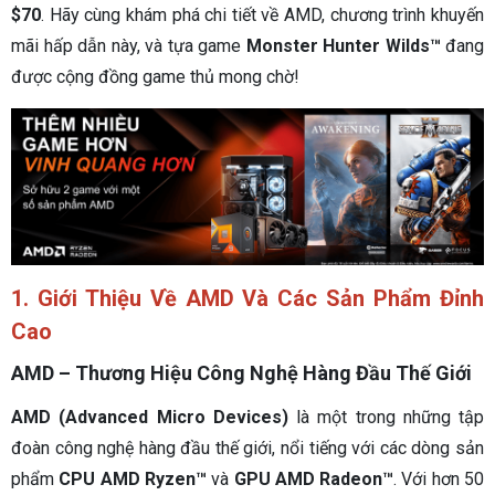
$70
. Hãy cùng khám phá chi tiết về AMD, chương trình khuyến
mãi hấp dẫn này, và tựa game
Monster Hunter Wilds™
đang
được cộng đồng game thủ mong chờ!
1. Giới Thiệu Về AMD Và Các Sản Phẩm Đỉnh
Cao
AMD – Thương Hiệu Công Nghệ Hàng Đầu Thế Giới
AMD (Advanced Micro Devices)
là một trong những tập
đoàn công nghệ hàng đầu thế giới, nổi tiếng với các dòng sản
phẩm
CPU AMD Ryzen™
và
GPU AMD Radeon™
. Với hơn 50