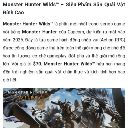
Monster Hunter Wilds™ – Siêu Phẩm Săn Quái Vật
Đỉnh Cao
Monster Hunter Wilds™
là phần mới nhất trong series game
nổi tiếng
Monster Hunter
của Capcom, dự kiến ra mắt vào
năm 2025. Đây là tựa game hành động nhập vai (Action RPG)
được cộng đồng game thủ trên toàn thế giới mong chờ nhờ đồ
họa ấn tượng, cơ chế gameplay đột phá và thế giới mở rộng
lớn. Với giá trị
$70
,
Monster Hunter Wilds™
hứa hẹn mang
đến trải nghiệm săn quái vật chân thực và kịch tính hơn bao
giờ hết.