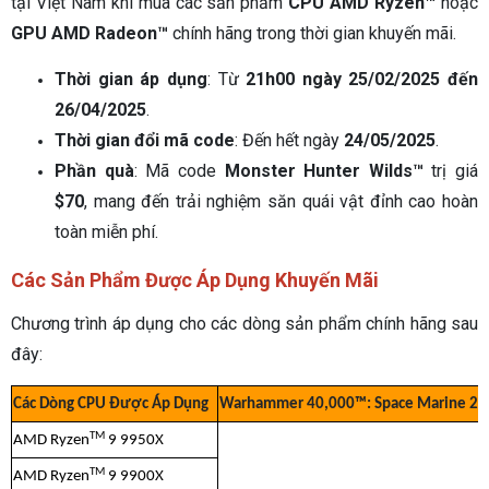
tại Việt Nam khi mua các sản phẩm
CPU AMD Ryzen™
hoặc
GPU AMD Radeon™
chính hãng trong thời gian khuyến mãi.
Thời gian áp dụng
: Từ
21h00 ngày 25/02/2025 đến
26/04/2025
.
Thời gian đổi mã code
: Đến hết ngày
24/05/2025
.
Phần quà
: Mã code
Monster Hunter Wilds™
trị giá
$70
, mang đến trải nghiệm săn quái vật đỉnh cao hoàn
toàn miễn phí.
Các Sản Phẩm Được Áp Dụng Khuyến Mãi
Chương trình áp dụng cho các dòng sản phẩm chính hãng sau
đây:
Các Dòng CPU Được Áp Dụng
Warhammer 40,000™: Space Marine 2
TM
AMD Ryzen
9 9950X
TM
AMD Ryzen
9 9900X