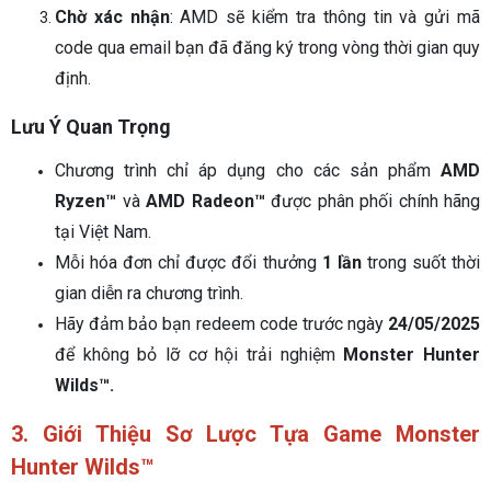
Chờ xác nhận
: AMD sẽ kiểm tra thông tin và gửi mã
code qua email bạn đã đăng ký trong vòng thời gian quy
định.
Lưu Ý Quan Trọng
Chương trình chỉ áp dụng cho các sản phẩm
AMD
Ryzen™
và
AMD Radeon™
được phân phối chính hãng
tại Việt Nam.
Mỗi hóa đơn chỉ được đổi thưởng
1 lần
trong suốt thời
gian diễn ra chương trình.
Hãy đảm bảo bạn redeem code trước ngày
24/05/2025
để không bỏ lỡ cơ hội trải nghiệm
Monster Hunter
Wilds™.
3. Giới Thiệu Sơ Lược Tựa Game Monster
Hunter Wilds™