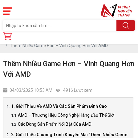
Trang chủ
Tin tức
Thêm Nhiều Game Hơn – Vinh Quang Hơn Với AMD
Thêm Nhiều Game Hơn – Vinh Quang Hơn
Với AMD
04/03/2025 10:53 AM
4916 Lượt xem
1. Giới Thiệu Về AMD Và Các Sản Phẩm Đỉnh Cao
AMD – Thương Hiệu Công Nghệ Hàng Đầu Thế Giới
Các Dòng Sản Phẩm Nổi Bật Của AMD
2. Giới Thiệu Chương Trình Khuyến Mãi "Thêm Nhiều Game