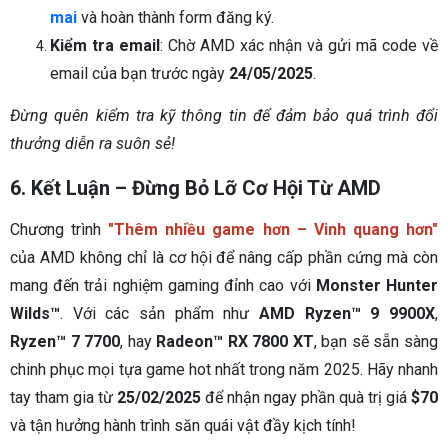
mai
và hoàn thành form đăng ký.
Kiểm tra email
: Chờ AMD xác nhận và gửi mã code về
email của bạn trước ngày
24/05/2025
.
Đừng quên kiểm tra kỹ thông tin để đảm bảo quá trình đổi
thưởng diễn ra suôn sẻ!
6. Kết Luận – Đừng Bỏ Lỡ Cơ Hội Từ AMD
Chương trình
"Thêm nhiều game hơn – Vinh quang hơn"
của AMD không chỉ là cơ hội để nâng cấp phần cứng mà còn
mang đến trải nghiệm gaming đỉnh cao với
Monster Hunter
Wilds™
. Với các sản phẩm như
AMD Ryzen™ 9 9900X
,
Ryzen™ 7 7700
, hay
Radeon™ RX 7800 XT
, bạn sẽ sẵn sàng
chinh phục mọi tựa game hot nhất trong năm 2025. Hãy nhanh
tay tham gia từ
25/02/2025
để nhận ngay phần quà trị giá
$70
và tận hưởng hành trình săn quái vật đầy kịch tính!