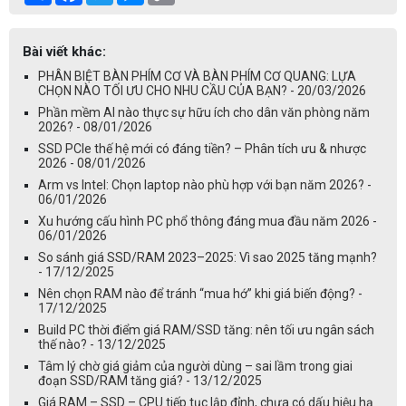
Bài viết khác:
PHÂN BIỆT BÀN PHÍM CƠ VÀ BÀN PHÍM CƠ QUANG: LỰA
CHỌN NÀO TỐI ƯU CHO NHU CẦU CỦA BẠN? - 20/03/2026
Phần mềm AI nào thực sự hữu ích cho dân văn phòng năm
2026? - 08/01/2026
SSD PCIe thế hệ mới có đáng tiền? – Phân tích ưu & nhược
2026 - 08/01/2026
Arm vs Intel: Chọn laptop nào phù hợp với bạn năm 2026? -
06/01/2026
Xu hướng cấu hình PC phổ thông đáng mua đầu năm 2026 -
06/01/2026
So sánh giá SSD/RAM 2023–2025: Vì sao 2025 tăng mạnh?
- 17/12/2025
Nên chọn RAM nào để tránh “mua hớ” khi giá biến động? -
17/12/2025
Build PC thời điểm giá RAM/SSD tăng: nên tối ưu ngân sách
thế nào? - 13/12/2025
Tâm lý chờ giá giảm của người dùng – sai lầm trong giai
đoạn SSD/RAM tăng giá? - 13/12/2025
Giá RAM – SSD – CPU tiếp tục lập đỉnh, chưa có dấu hiệu hạ