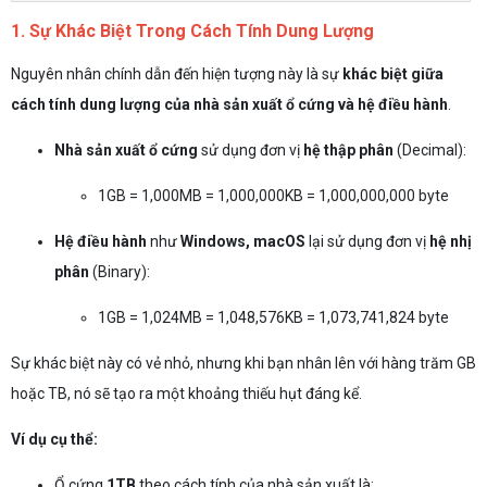
1. Sự Khác Biệt Trong Cách Tính Dung Lượng
Nguyên nhân chính dẫn đến hiện tượng này là sự
khác biệt giữa
cách tính dung lượng của nhà sản xuất ổ cứng và hệ điều hành
.
Nhà sản xuất ổ cứng
sử dụng đơn vị
hệ thập phân
(Decimal):
1GB = 1,000MB = 1,000,000KB = 1,000,000,000 byte
Hệ điều hành
như
Windows, macOS
lại sử dụng đơn vị
hệ nhị
phân
(Binary):
1GB = 1,024MB = 1,048,576KB = 1,073,741,824 byte
Sự khác biệt này có vẻ nhỏ, nhưng khi bạn nhân lên với hàng trăm GB
hoặc TB, nó sẽ tạo ra một khoảng thiếu hụt đáng kể.
Ví dụ cụ thể:
Ổ cứng
1TB
theo cách tính của nhà sản xuất là: