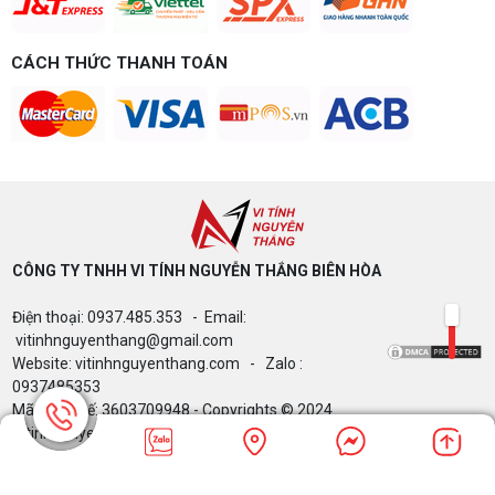
CÁCH THỨC THANH TOÁN
CÔNG TY TNHH VI TÍNH NGUYỄN THẮNG BIÊN HÒA​
Điện thoại: 0937.485.353 - Email:
vitinhnguyenthang@gmail.com
Website: vitinhnguyenthang.com - Zalo :
0937485353
Mã Số Thuế: 3603709948 - Copyrights © 2024
Vitinhnguyenthang.com. All Rights Reserved