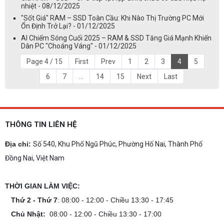
nhiệt - 08/12/2025
"Sốt Giá" RAM – SSD Toàn Cầu: Khi Nào Thị Trường PC Mới
Ổn Định Trở Lại? - 01/12/2025
AI Chiếm Sóng Cuối 2025 – RAM & SSD Tăng Giá Mạnh Khiến
Dân PC "Choáng Váng" - 01/12/2025
Page 4 / 15
First
Prev
1
2
3
4
5
6
7
...
14
15
Next
Last
THÔNG TIN LIÊN HỆ
Địa chỉ:
Số 540, Khu Phố Ngũ Phúc, Phường Hố Nai, Thành Phố
Đồng Nai, Việt Nam
THỜI GIAN LÀM VIỆC:
Thứ 2 - Thứ 7
: 08:00 - 12:00 - Chiều 13:30 - 17:45
Chủ Nhật:
08:00 - 12:00 - Chiều 13:30 - 17:00