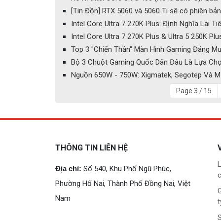
[Tin Đồn] RTX 5060 và 5060 Ti sẽ có phiên b
Intel Core Ultra 7 270K Plus: Định Nghĩa Lại
Intel Core Ultra 7 270K Plus & Ultra 5 250K 
Top 3 "Chiến Thần" Màn Hình Gaming Đáng Mua
Bộ 3 Chuột Gaming Quốc Dân Đâu Là Lựa Chọ
Nguồn 650W - 750W: Xigmatek, Segotep Và M
Page 3 / 15
THÔNG TIN LIÊN HỆ
L
Địa chỉ:
Số 540, Khu Phố Ngũ Phúc,
c
Phường Hố Nai, Thành Phố Đồng Nai, Việt
G
Nam
t