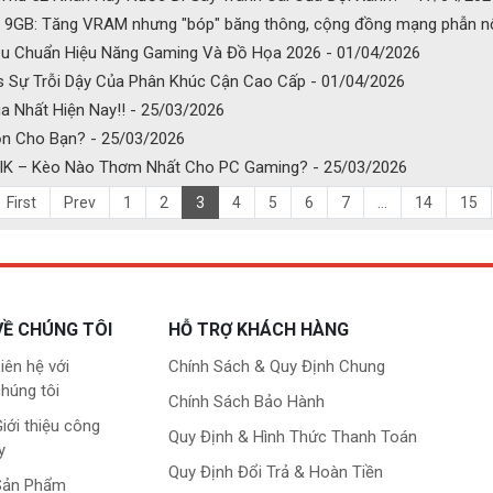
ản 9GB: Tăng VRAM nhưng "bóp" băng thông, cộng đồng mạng phẫn n
 Tiêu Chuẩn Hiệu Năng Gaming Và Đồ Họa 2026 - 01/04/2026
Plus Sự Trỗi Dậy Của Phân Khúc Cận Cao Cấp - 01/04/2026
 Nhất Hiện Nay!! - 25/03/2026
n Cho Bạn? - 25/03/2026
IK – Kèo Nào Thơm Nhất Cho PC Gaming? - 25/03/2026
First
Prev
1
2
3
4
5
6
7
...
14
15
VỀ CHÚNG TÔI
HỖ TRỢ KHÁCH HÀNG
iên hệ với
Chính Sách & Quy Định Chung
húng tôi
Chính Sách Bảo Hành
iới thiệu công
Quy Định & Hình Thức Thanh Toán
y
Quy Định Đổi Trả & Hoàn Tiền
Sản Phẩm