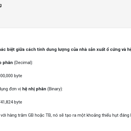
g
hác biệt giữa cách tính dung lượng của nhà sản xuất ổ cứng và h
p phân
(Decimal):
00,000 byte
 dụng đơn vị
hệ nhị phân
(Binary):
41,824 byte
n với hàng trăm GB hoặc TB, nó sẽ tạo ra một khoảng thiếu hụt đáng 