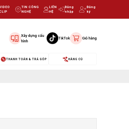
VIDEO
TIN CÔNG
LIÊN
Đăng
Đăng
CLIP
NGHỆ
HỆ
nhập
ký
Xây dựng cấu
TikTok
Giỏ hàng
hình
THANH TOÁN & TRẢ GÓP
HÀNG CŨ