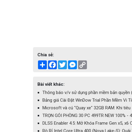
Chia sẻ:
Share
Facebook
Twitter
Messenger
Copy
Link
Bài viết khác:
Thông báo v/v sử dụng phần mềm bản quyền ( 
Bảng giá Cài Đặt WinDow Trial Phần Mềm Vi T
Microsoft và cú "Quay xe" 32GB RAM: Khi tiêu
TRỌN GÓI PHÒNG 30 PC 499TR NEW 100% - 40
DLSS Enabler 4.5: Mở Khóa Frame Gen x5, x6 
Rò Rỉ Intel Core Ultra 400 (Nova Lake-S): Qu