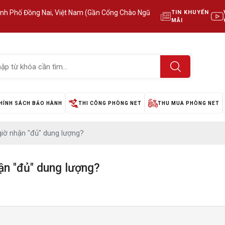
ành Phố Đồng Nai, Việt Nam (Gần Cổng Chào Ngũ
TIN KHUYẾN
MÃI
HÍNH SÁCH BẢO HÀNH
THI CÔNG PHÒNG NET
THU MUA PHÒNG NET
iờ nhận "đủ" dung lượng?
ận "đủ" dung lượng?