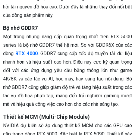
hỏi tài nguyên đồ họa cao. Dưới đây là những thay đổi nổi bật
của dòng sản phẩm này.
Bộ nhớ GDDR7
Một trong những nâng cấp quan trọng nhất trên RTX 5000
series là bộ nhớ GDDR7 thế hệ mới. So với GDDR6X của các
dòng
RTX 4000
, GDDR7 cung cấp tốc độ truyền tải dữ liệu
nhanh hơn và hiệu suất cao hơn. Điều này cực kỳ quan trọng
đối với các ứng dụng yêu cầu băng thông lớn như game
4K/8K và các tác vụ AI, học máy, hay sáng tạo nội dung. Bộ
nhớ GDDR7 cũng giúp giảm độ trễ và tăng hiệu suất trong các
tác vụ đồ họa phức tạp, mang đến trải nghiệm gaming mượt
mà và hiệu quả công việc cao hơn cho các nhà sáng tạo.
Thiết kế MCM (Multi-Chip Module)
NVIDIA dự kiến sẽ áp dụng thiết kế MCM cho các GPU cao
cấp trong dòng RTX 5000, đặc biệt là RTX 5090. Thiết kế này