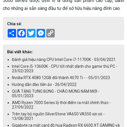
5000 series được định vị là dòng sản phẩm cao cấp, dành
cho những ai sẵn sàng đầu tư để sở hữu hiệu năng đỉnh cao.
Chia sẻ:
Share
Facebook
Twitter
Messenger
Copy
Link
Bài viết khác:
Đánh giá hiệu năng CPU Intel Core i7-11700K - 03/04/2021
Intel Core i5-13600K - CPU tốt nhất dành cho game thủ PC -
23/02/2023
Nvidia RTX 4080 12GB đổi thành 4070 Ti - - 05/01/2023
Hướng dẫn đào tiền ảo - 26/04/2022
QUÀ TẶNG TƯNG BỪNG - CHÀO MỪNG NĂM MỚI -
05/01/2023
AMD Ryzen 7000 Series lộ thời điểm ra mắt chính thức -
27/09/2022
Trên tay bộ nguồn SilverStone VA650 VA550 xịn sò -
13/08/2021
Gigabyte ra mắt card đồ họa Radeon RX 6600 XT GAMING và