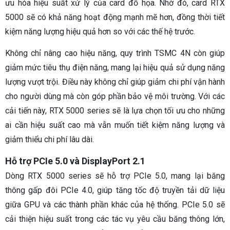
ưu hóa hiệu suất xử lý của card đồ họa. Nhờ đó, card RTX
5000 sẽ có khả năng hoạt động mạnh mẽ hơn, đồng thời tiết
kiệm năng lượng hiệu quả hơn so với các thế hệ trước.
Không chỉ nâng cao hiệu năng, quy trình TSMC 4N còn giúp
giảm mức tiêu thụ điện năng, mang lại hiệu quả sử dụng năng
lượng vượt trội. Điều này không chỉ giúp giảm chi phí vận hành
cho người dùng mà còn góp phần bảo vệ môi trường. Với các
cải tiến này, RTX 5000 series sẽ là lựa chọn tối ưu cho những
ai cần hiệu suất cao mà vẫn muốn tiết kiệm năng lượng và
giảm thiểu chi phí lâu dài.
Hỗ trợ PCIe 5.0 và DisplayPort 2.1
Dòng RTX 5000 series sẽ hỗ trợ PCIe 5.0, mang lại băng
thông gấp đôi PCIe 4.0, giúp tăng tốc độ truyền tải dữ liệu
giữa GPU và các thành phần khác của hệ thống. PCIe 5.0 sẽ
cải thiện hiệu suất trong các tác vụ yêu cầu băng thông lớn,