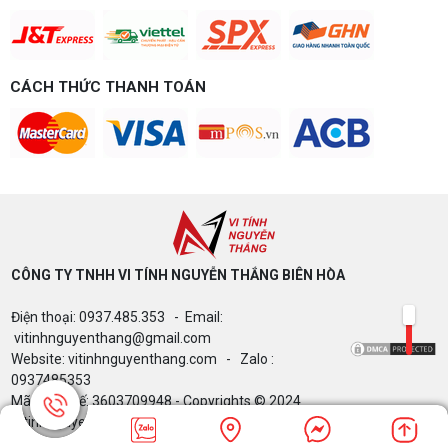
CÁCH THỨC THANH TOÁN
CÔNG TY TNHH VI TÍNH NGUYỄN THẮNG BIÊN HÒA​
Điện thoại: 0937.485.353 - Email:
vitinhnguyenthang@gmail.com
Website: vitinhnguyenthang.com - Zalo :
0937485353
Mã Số Thuế: 3603709948 - Copyrights © 2024
Vitinhnguyenthang.com. All Rights Reserved