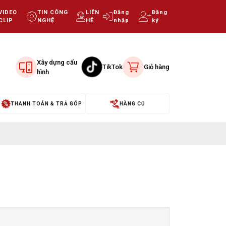
VIDEO
TIN CÔNG
LIÊN
Đăng
Đăng
CLIP
NGHỆ
HỆ
nhập
ký
Xây dựng cấu
TikTok
Giỏ hàng
hình
THANH TOÁN & TRẢ GÓP
HÀNG CŨ