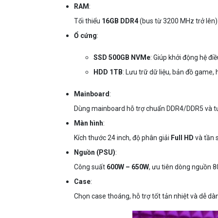
RAM
:
Tối thiểu
16GB DDR4
(bus từ 3200 MHz trở lên)
Ổ cứng
:
SSD 500GB NVMe
: Giúp khởi động hệ đ
HDD 1TB
: Lưu trữ dữ liệu, bản đồ game, 
Mainboard
:
Dùng mainboard hỗ trợ chuẩn DDR4/DDR5 và tư
Màn hình
:
Kích thước 24 inch, độ phân giải
Full HD
và tần 
Nguồn (PSU)
:
Công suất
600W – 650W
, ưu tiên dòng nguồn 8
Case
:
Chọn case thoáng, hỗ trợ tốt tản nhiệt và dễ dàn