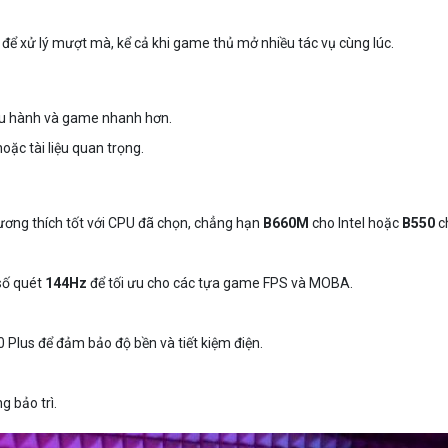
 để xử lý mượt mà, kể cả khi game thủ mở nhiều tác vụ cùng lúc.
iều hành và game nhanh hơn.
hoặc tài liệu quan trọng.
ơng thích tốt với CPU đã chọn, chẳng hạn
B660M
cho Intel hoặc
B550
c
số quét
144Hz
để tối ưu cho các tựa game FPS và MOBA.
0 Plus để đảm bảo độ bền và tiết kiệm điện.
g bảo trì.