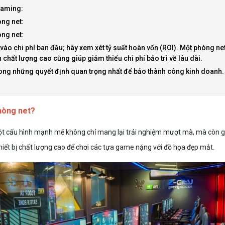
 gaming:
òng net:
òng net:
 vào chi phí ban đầu; hãy xem xét tỷ suất hoàn vốn (ROI). Một phòng net
chất lượng cao cũng giúp giảm thiểu chi phí bảo trì về lâu dài.
 trong những quyết định quan trọng nhất để bảo thành công kinh doanh
phòng net?
Một cấu hình mạnh mẽ không chỉ mang lại trải nghiệm mượt mà, mà còn giú
hiết bị chất lượng cao để chơi các tựa game nặng với đồ họa đẹp mắt.