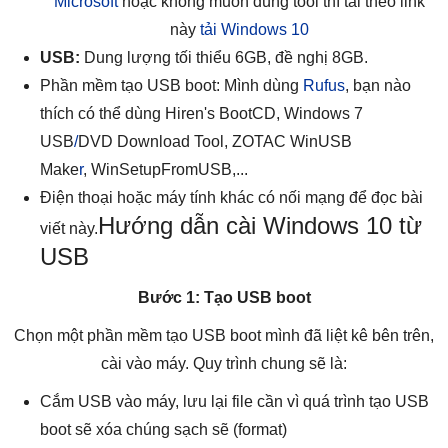
Microsoft
hoặc không muốn dùng tool thì tải theo link
này
tải Windows 10
USB:
Dung lượng tối thiểu 6GB, đề nghị 8GB.
Phần mềm tạo USB boot: Mình dùng
Rufus
, bạn nào
thích có thể dùng Hiren's BootCD, Windows 7
USB
/
DVD Download Tool, ZOTAC WinUSB
Make
r
, WinSetupFromUSB,...
Điện thoại hoặc máy tính khác có nối mạng để đọc bài
Hướng dẫn cài Windows 10 từ
viết này.
USB
Bước 1: Tạo USB boot
Chọn một phần mềm tạo USB boot mình đã liệt kê bên trên,
cài vào máy. Quy trình chung sẽ là:
Cắm USB vào máy, lưu lại file cần vì quá trình tạo USB
boot sẽ xóa chúng sạch sẽ (format)