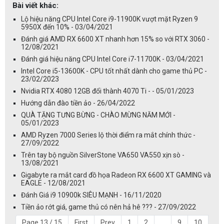
Bài viết khác:
Lộ hiệu năng CPU Intel Core i9-11900K vượt mặt Ryzen 9
5950X đến 10% - 03/04/2021
Đánh giá AMD RX 6600 XT nhanh hơn 15% so với RTX 3060 -
12/08/2021
Đánh giá hiệu năng CPU Intel Core i7-11700K - 03/04/2021
Intel Core i5-13600K - CPU tốt nhất dành cho game thủ PC -
23/02/2023
Nvidia RTX 4080 12GB đổi thành 4070 Ti - - 05/01/2023
Hướng dẫn đào tiền ảo - 26/04/2022
QUÀ TẶNG TƯNG BỪNG - CHÀO MỪNG NĂM MỚI -
05/01/2023
AMD Ryzen 7000 Series lộ thời điểm ra mắt chính thức -
27/09/2022
Trên tay bộ nguồn SilverStone VA650 VA550 xịn sò -
13/08/2021
Gigabyte ra mắt card đồ họa Radeon RX 6600 XT GAMING và
EAGLE - 12/08/2021
Đánh Giá i9 10900k SIÊU MẠNH - 16/11/2020
Tiền ảo rớt giá, game thủ có nên hả hê ??? - 27/09/2022
Page 13 / 15
First
Prev
1
2
...
9
10