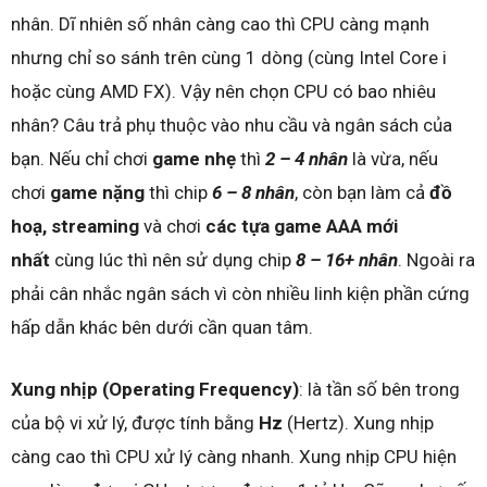
nhân. Dĩ nhiên số nhân càng cao thì CPU càng mạnh
nhưng chỉ so sánh trên cùng 1 dòng (cùng Intel Core i
hoặc cùng AMD FX). Vậy nên chọn CPU có bao nhiêu
nhân? Câu trả phụ thuộc vào nhu cầu và ngân sách của
bạn. Nếu chỉ chơi
game nhẹ
thì
2 – 4 nhân
là vừa, nếu
chơi
game nặng
thì chip
6 – 8 nhân
, còn bạn làm cả
đồ
hoạ, streaming
và chơi
các tựa game AAA mới
nhất
cùng lúc thì nên sử dụng chip
8 – 16+ nhân
. Ngoài ra
phải cân nhắc ngân sách vì còn nhiều linh kiện phần cứng
hấp dẫn khác bên dưới cần quan tâm.
Xung nhịp
(Operating Frequency)
: là tần số bên trong
của bộ vi xử lý, được tính bằng
Hz
(Hertz). Xung nhịp
càng cao thì CPU xử lý càng nhanh. Xung nhịp CPU hiện