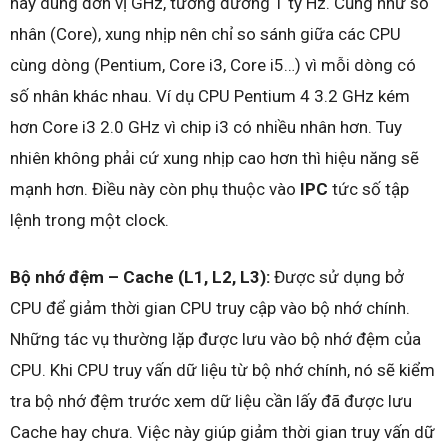
nay dùng đơn vị GHz, tương đương 1 tỷ Hz. Cũng như số
nhân (Core), xung nhịp nên chỉ so sánh giữa các CPU
cùng dòng (Pentium, Core i3, Core i5…) vì mỗi dòng có
số nhân khác nhau. Ví dụ CPU Pentium 4 3.2 GHz kém
hơn Core i3 2.0 GHz vì chip i3 có nhiều nhân hơn. Tuy
nhiên không phải cứ xung nhịp cao hơn thì hiệu năng sẽ
mạnh hơn. Điều này còn phụ thuộc vào
IPC
tức số tập
lệnh trong một clock.
Bộ nhớ đệm – Cache (L1, L2, L3):
Được sử dụng bở
CPU để giảm thời gian CPU truy cập vào bộ nhớ chính.
Những tác vụ thường lặp được lưu vào bộ nhớ đệm của
CPU. Khi CPU truy vấn dữ liệu từ bộ nhớ chính, nó sẽ kiểm
tra bộ nhớ đệm trước xem dữ liệu cần lấy đã được lưu
Cache hay chưa. Việc này giúp giảm thời gian truy vấn dữ