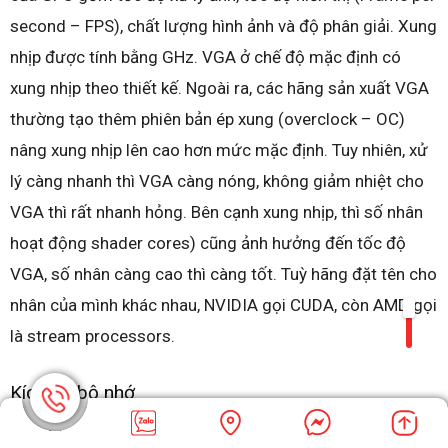
second – FPS), chất lượng hình ảnh và độ phân giải. Xung
nhịp được tính bằng GHz. VGA ở chế độ mặc định có
xung nhịp theo thiết kế. Ngoài ra, các hãng sản xuất VGA
thường tạo thêm phiên bản ép xung (overclock – OC)
nâng xung nhịp lên cao hơn mức mặc định. Tuy nhiên, xử
lý càng nhanh thì VGA càng nóng, không giảm nhiệt cho
VGA thì rất nhanh hỏng. Bên cạnh xung nhịp, thì số nhân
hoạt động shader cores) cũng ảnh hưởng đến tốc độ
VGA, số nhân càng cao thì càng tốt. Tuỳ hãng đặt tên cho
nhân của mình khác nhau, NVIDIA gọi CUDA, còn AMD gọi
là stream processors.
Kích cỡ bộ nhớ
Đây là bộ nhớ được sử dụng bởi VGA dùng cho việc lưu