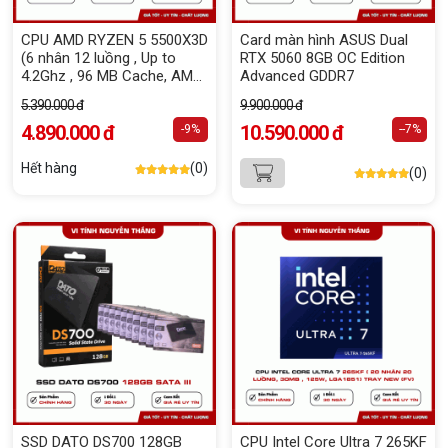
CPU AMD RYZEN 5 5500X3D
Card màn hình ASUS Dual
(6 nhân 12 luồng , Up to
RTX 5060 8GB OC Edition
4.2Ghz , 96 MB Cache, AM4)
Advanced GDDR7
Tray New (FV)
5.390.000 đ
9.900.000 đ
4.890.000 đ
10.590.000 đ
-9%
--7%
Hết hàng
(0)
(0)
SSD DATO DS700 128GB
CPU Intel Core Ultra 7 265KF