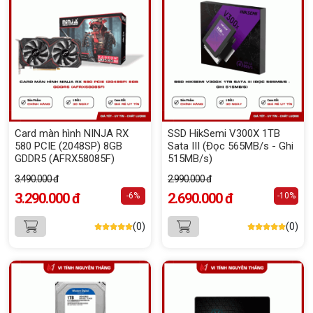
Card màn hình NINJA RX
SSD HikSemi V300X 1TB
580 PCIE (2048SP) 8GB
Sata III (Đọc 565MB/s - Ghi
GDDR5 (AFRX58085F)
515MB/s)
3.490.000 đ
2.990.000 đ
3.290.000 đ
2.690.000 đ
-6%
-10%
(0)
(0)