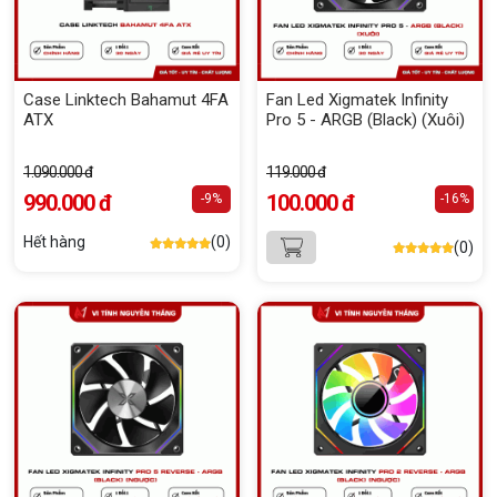
Case Linktech Bahamut 4FA
Fan Led Xigmatek Infinity
ATX
Pro 5 - ARGB (Black) (Xuôi)
1.090.000 đ
119.000 đ
990.000 đ
100.000 đ
-9%
-16%
Hết hàng
(0)
(0)