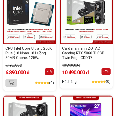
CPU Intel Core Ultra 5 250K
Card màn hình ZOTAC
Plus (18 Nhân 18 Luồng,
Gaming RTX 5060 Ti 8GB
30MB Cache, 125W,
Twin Edge GDDR7
LGA1851) Tray Chính Hãng
7.190.000 đ
10.890.000 đ
6.890.000 đ
10.490.000 đ
-4%
-4%
Hết hàng
(0)
(0)