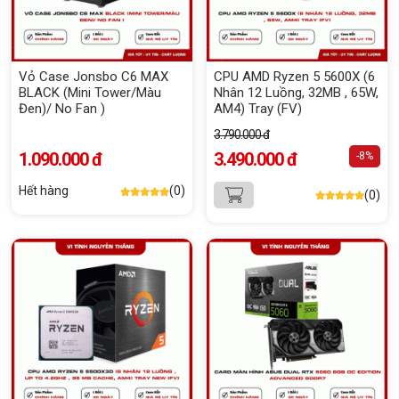
Vỏ Case Jonsbo C6 MAX
CPU AMD Ryzen 5 5600X (6
BLACK (Mini Tower/Màu
Nhân 12 Luồng, 32MB , 65W,
Đen)/ No Fan )
AM4) Tray (FV)
3.790.000 đ
1.090.000 đ
3.490.000 đ
-8%
Hết hàng
(0)
(0)