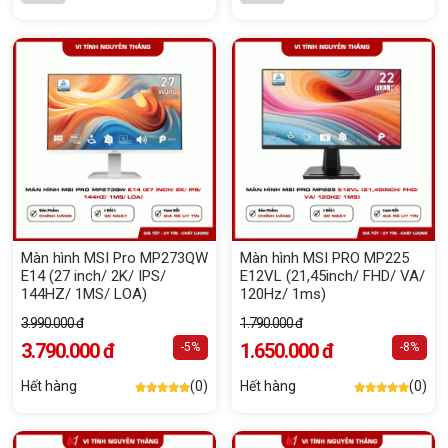
Màn hình MSI Pro MP273QW
Màn hình MSI PRO MP225
E14 (27 inch/ 2K/ IPS/
E12VL (21,45inch/ FHD/ VA/
144HZ/ 1MS/ LOA)
120Hz/ 1ms)
3.990.000 đ
1.790.000 đ
3.790.000 đ
1.650.000 đ
-5%
-8%
Hết hàng
(0)
Hết hàng
(0)