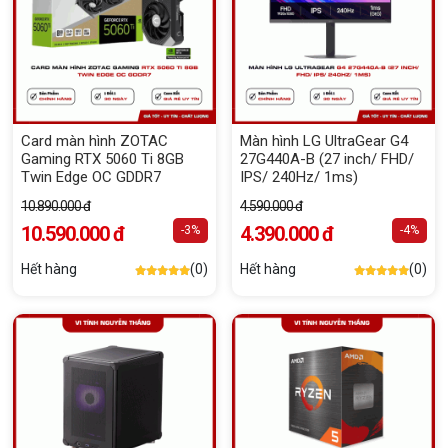
Card màn hình ZOTAC
Màn hình LG UltraGear G4
Gaming RTX 5060 Ti 8GB
27G440A-B (27 inch/ FHD/
Twin Edge OC GDDR7
IPS/ 240Hz/ 1ms)
10.890.000 đ
4.590.000 đ
10.590.000 đ
4.390.000 đ
-3%
-4%
Hết hàng
(0)
Hết hàng
(0)