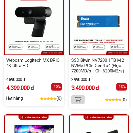
Webcam Logitech MX BRIO
SSD Biwin NV7200 1TB M.2
4K Ultra HD
NVMe PCIe Gen4 x4 (Đọc
7200MB/s - Ghi 6200MB/s)
4.890.000 đ
3.990.000 đ
4.399.000 đ
3.490.000 đ
-10%
-13%
Hết hàng
(0)
(0)