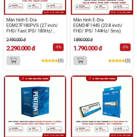
Màn hình E-Dra
Màn hình E-Dra
EGM27F180PVS (27 inch/
EGM24F144S (23.8 inch/
FHD/ Fast IPS/ 180Hz/
FHD/ IPS/ 144Hz/ 5ms)
0.5ms)
2.490.000 đ
1.890.000 đ
2.290.000 đ
1.790.000 đ
-8%
-5%
(0)
(0)