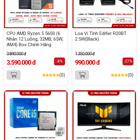
CPU AMD Ryzen 5 5600 (6
Loa Vi Tính Edifier R20BT
Nhân 12 Luồng, 32MB, 65W,
2.5W(Black)
AM4) Box Chính Hãng
3.890.000 đ
1.350.000 đ
3.590.000 đ
990.000 đ
-8%
-27%
(0)
(0)