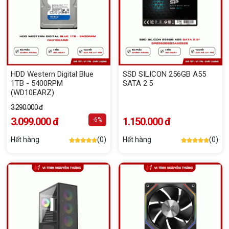
HDD Western Digital Blue
SSD SILICON 256GB A55
1TB - 5400RPM
SATA 2.5
(WD10EARZ)
3.290.000 đ
3.099.000 đ
1.150.000 đ
-6%
Hết hàng
(0)
Hết hàng
(0)