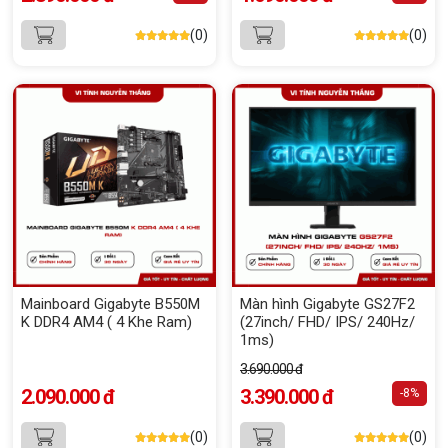
(0)
(0)
Mainboard Gigabyte B550M
Màn hình Gigabyte GS27F2
K DDR4 AM4 ( 4 Khe Ram)
(27inch/ FHD/ IPS/ 240Hz/
1ms)
3.690.000 đ
2.090.000 đ
3.390.000 đ
-8%
(0)
(0)