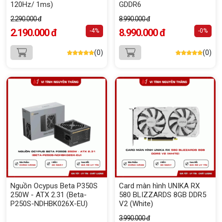
120Hz/ 1ms)
GDDR6
2.290.000 đ
8.990.000 đ
2.190.000 đ
8.990.000 đ
-4%
-0%
(0)
(0)
Nguồn Ocypus Beta P350S
Card màn hình UNIKA RX
250W - ATX 2.31 (Beta-
580 BLIZZARDS 8GB DDR5
P250S-NDHBK026X-EU)
V2 (White)
3.990.000 đ