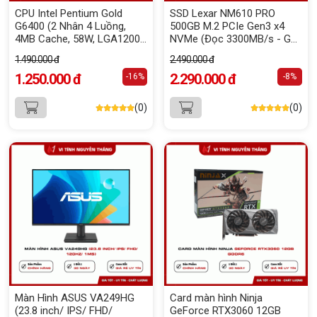
CPU Intel Pentium Gold
SSD Lexar NM610 PRO
G6400 (2 Nhân 4 Luồng,
500GB M.2 PCIe Gen3 x4
4MB Cache, 58W, LGA1200)
NVMe (Đọc 3300MB/s - Ghi
Tray (FV)
1700MB/s)
1.490.000 đ
2.490.000 đ
1.250.000 đ
2.290.000 đ
-16%
-8%
(0)
(0)
Màn Hình ASUS VA249HG
Card màn hình Ninja
(23.8 inch/ IPS/ FHD/
GeForce RTX3060 12GB