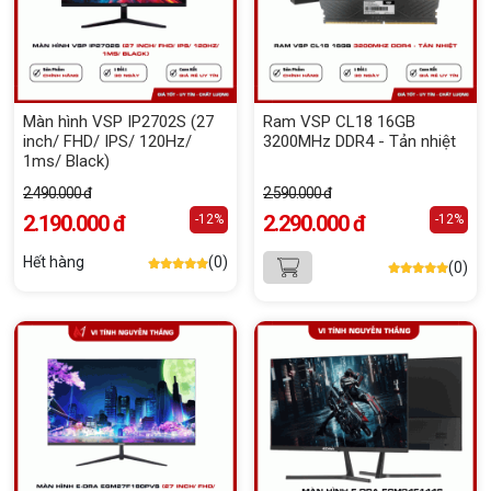
Màn hình VSP IP2702S (27
Ram VSP CL18 16GB
inch/ FHD/ IPS/ 120Hz/
3200MHz DDR4 - Tản nhiệt
1ms/ Black)
2.490.000 đ
2.590.000 đ
2.190.000 đ
2.290.000 đ
-12%
-12%
Hết hàng
(0)
(0)