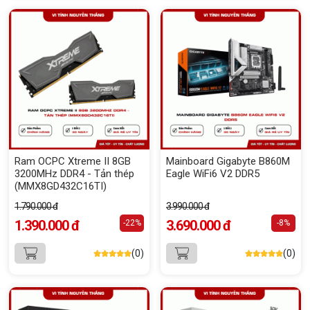
Ram OCPC Xtreme II 8GB
Mainboard Gigabyte B860M
3200MHz DDR4 - Tản thép
Eagle WiFi6 V2 DDR5
(MMX8GD432C16TI)
1.790.000 đ
3.990.000 đ
1.390.000 đ
3.690.000 đ
-22%
-8%
(0)
(0)