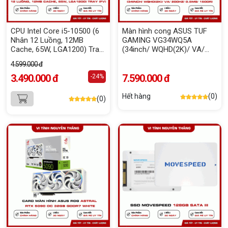
CPU Intel Core i5-10500 (6
Màn hình cong ASUS TUF
Nhân 12 Luồng, 12MB
GAMING VG34WQ5A
Cache, 65W, LGA1200) Tray
(34inch/ WQHD(2K)/ VA/
(FV)
200Hz/ 0.5ms/ 1500R)
4.599.000 đ
3.490.000 đ
7.590.000 đ
-24%
Hết hàng
(0)
(0)