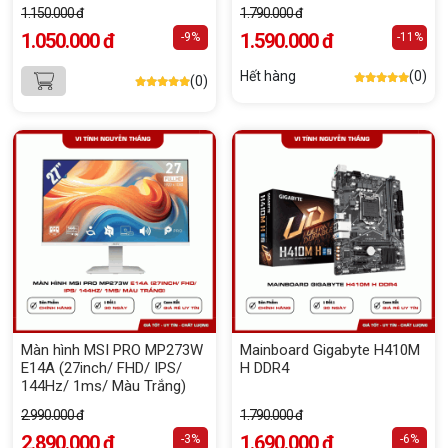
(Giữ lại Box để bảo hành)
1.150.000 đ
1.790.000 đ
1.050.000 đ
1.590.000 đ
-9%
-11%
Hết hàng
(0)
(0)
Màn hình MSI PRO MP273W
Mainboard Gigabyte H410M
E14A (27inch/ FHD/ IPS/
H DDR4
144Hz/ 1ms/ Màu Trắng)
2.990.000 đ
1.790.000 đ
2.890.000 đ
1.690.000 đ
-3%
-6%