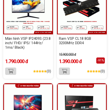
Màn hình VSP IP2409S (23.8
Ram VSP CL18 8GB
inch/ FHD/ IPS/ 144Hz/
3200MHz DDR4
1ms/ Black)
15.900.000 đ
1.790.000 đ
1.390.000 đ
-91%
(0)
(0)