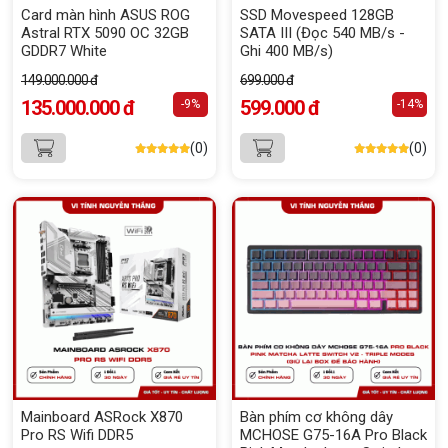
Card màn hình ASUS ROG
SSD Movespeed 128GB
Astral RTX 5090 OC 32GB
SATA III (Đọc 540 MB/s -
GDDR7 White
Ghi 400 MB/s)
149.000.000 đ
699.000 đ
135.000.000 đ
599.000 đ
-9%
-14%
(0)
(0)
Mainboard ASRock X870
Bàn phím cơ không dây
Pro RS Wifi DDR5
MCHOSE G75-16A Pro Black