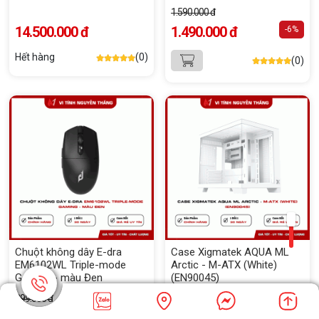
365 ngày
1.590.000 đ
14.500.000 đ
1.490.000 đ
-6%
Hết hàng
(0)
(0)
Chuột không dây E-dra
Case Xigmatek AQUA ML
EM6102WL Triple-mode
Arctic - M-ATX (White)
Gaming - màu Đen
(EN90045)
299.000 đ
639.000 đ
279.000 đ
550.000 đ
-7%
-14%