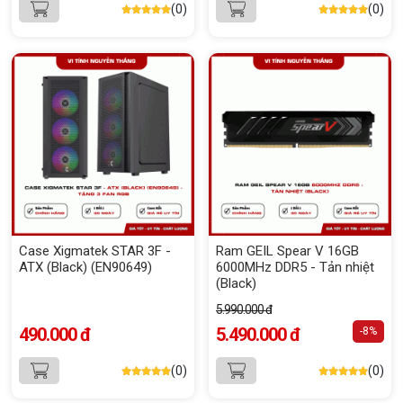
(0)
(0)
Case Xigmatek STAR 3F -
Ram GEIL Spear V 16GB
ATX (Black) (EN90649)
6000MHz DDR5 - Tản nhiệt
(Black)
5.990.000 đ
490.000 đ
5.490.000 đ
-8%
(0)
(0)