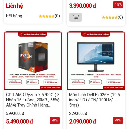
Liên hệ
3.390.000 đ
-15%
Hết hàng
(0)
(0)
CPU AMD Ryzen 7 5700G ( 8
Màn hình Dell E2026H (19.5
Nhân 16 Luồng, 20MB , 65W,
inch/ HD+/ TN/ 100Hz/
AM4) Tray Chính Hãng
5ms)
(MPK)
5.990.000 đ
2.290.000 đ
5.490.000 đ
2.090.000 đ
-8%
-9%