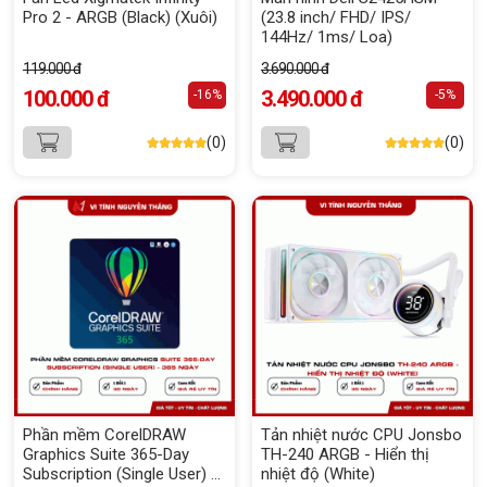
Pro 2 - ARGB (Black) (Xuôi)
(23.8 inch/ FHD/ IPS/
144Hz/ 1ms/ Loa)
119.000 đ
3.690.000 đ
100.000 đ
3.490.000 đ
-16%
-5%
(0)
(0)
Phần mềm CorelDRAW
Tản nhiệt nước CPU Jonsbo
Graphics Suite 365-Day
TH-240 ARGB - Hiển thị
Subscription (Single User) -
nhiệt độ (White)