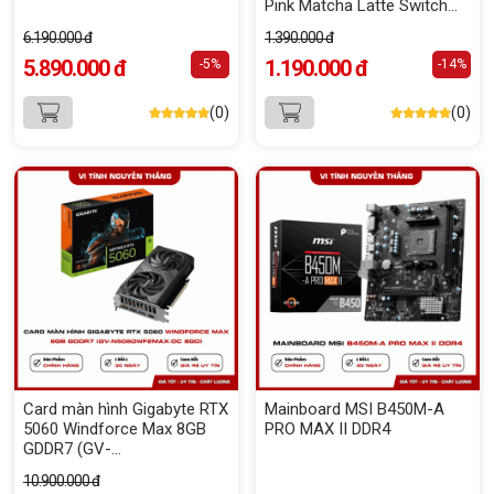
Pink Matcha Latte Switch
V2 - Triple Modes (Giữ lại
6.190.000 đ
1.390.000 đ
Box để bảo hành)
5.890.000 đ
1.190.000 đ
-5%
-14%
(0)
(0)
Card màn hình Gigabyte RTX
Mainboard MSI B450M-A
5060 Windforce Max 8GB
PRO MAX II DDR4
GDDR7 (GV-
N5060WF2MAX-OC 8GD)
10.900.000 đ