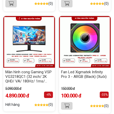
(0)
(0)
Màn hình cong Gaming VSP
Fan Led Xigmatek Infinity
VG3218QC1 (32 inch/ 2K
Pro 3 - ARGB (Black) (Xuôi)
QHD/ VA/ 180Hz/ 1ms/
1500R/ Black)
5.090.000 đ
150.000 đ
4.890.000 đ
100.000 đ
-4%
-33%
Hết hàng
(0)
(0)