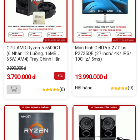
CPU AMD Ryzen 5 5600GT
Màn hình Dell Pro 27 Plus
(6 Nhân 12 Luồng, 16MB ,
P2725QE (27 inch/ 4K/ IPS/
65W, AM4) Tray Chính Hãng
100Hz/ 5ms)
(MPK)
3.890.000 đ
3.790.000 đ
13.990.000 đ
-3%
Hết hàng
(0)
(0)