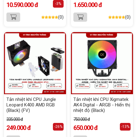
10.590.000 đ
1.650.000 đ
-3%
(0)
(0)
Tản nhiệt khí CPU Jungle
Tản nhiệt khí CPU Xigmatek
Leopard K400 AMD RGB
AK4 Digital - ARGB - Hiển thị
(Black) (FV)
nhiệt độ (Black)
335.000 đ
750.000 đ
249.000 đ
650.000 đ
-26%
-13%