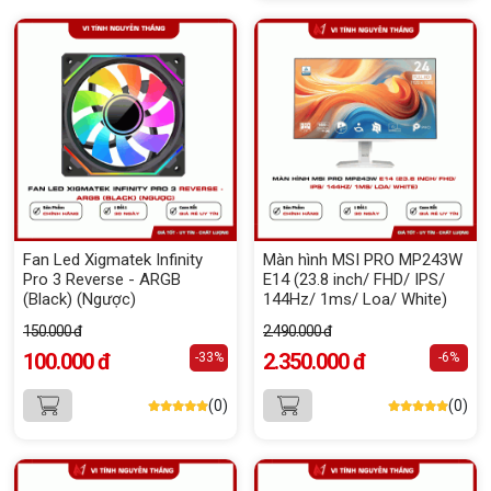
Fan Led Xigmatek Infinity
Màn hình MSI PRO MP243W
Pro 3 Reverse - ARGB
E14 (23.8 inch/ FHD/ IPS/
(Black) (Ngược)
144Hz/ 1ms/ Loa/ White)
150.000 đ
2.490.000 đ
100.000 đ
2.350.000 đ
-33%
-6%
(0)
(0)