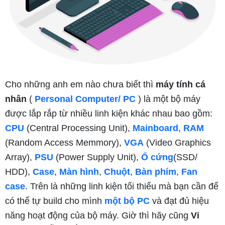
Cho những anh em nào chưa biết thì
máy tính cá
nhân
(
Personal Computer/ PC
) là một bộ máy
được lắp rắp từ nhiều linh kiện khác nhau bao gồm:
CPU
(Central Processing Unit),
Mainboard
,
RAM
(Random Access Memmory),
VGA
(Video Graphics
Array),
PSU
(Power Supply Unit),
Ổ cứng
(SSD/
HDD),
Case
,
Màn hình
,
Chuột
,
Bàn phím
,
Fan
case
. Trên là những linh kiện tối thiểu mà bạn cần để
có thể tự build cho mình
một bộ PC
và đạt đủ hiệu
năng hoạt động của bộ máy. Giờ thì hãy cũng
Vi