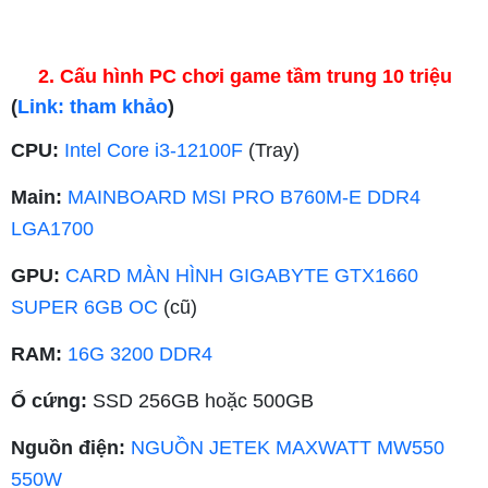
2. Cấu hình PC chơi game tầm trung 10 triệu
(
Link: tham khảo
)
CPU:
Intel Core i3-12100F
(Tray)
Main:
MAINBOARD MSI PRO B760M-E DDR4
LGA1700
GPU:
CARD MÀN HÌNH GIGABYTE GTX1660
SUPER 6GB OC
(cũ)
RAM:
16G 3200 DDR4
Ổ cứng:
SSD 256GB hoặc 500GB
Nguồn điện:
NGUỒN JETEK MAXWATT MW550
550W