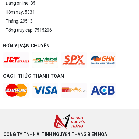
Đang online: 35
Hôm nay: 5331
Tháng: 29513
Tổng truy cập: 7515206
ĐƠN VỊ VẬN CHUYỂN
CÁCH THỨC THANH TOÁN
CÔNG TY TNHH VI TÍNH NGUYỄN THẮNG BIÊN HÒA​