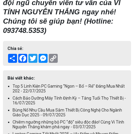
đội ngũ chuyên viên tư vấn của VI
TÍNH NGUYỄN THẮNG ngay nhé!
Chúng tôi sẽ giúp bạn! (Hotline:
093748.5353)
Chia sẻ:
Share
Facebook
Twitter
Messenger
Copy
Link
Bài viết khác:
Top 5 Linh Kiện PC Gaming “Ngon – Bổ – Rẻ” Đáng Mua Nhất
202 - 22/07/2025
Cách Bảo Dưỡng Máy Tính Định Kỳ – Tăng Tuổi Thọ Thiết Bị -
16/07/2025
Bùng Nổ Nhu Cầu Mua Sắm Thiết Bị Công Nghệ Cho Ngành
Giáo Dục 2025 - 09/07/2025
Chiêm ngưỡng những bộ PC “độ” siêu độc đáo! Cùng Vi Tính
Nguyễn Thắng khám phá ngay - 03/07/2025
Laptop Gaming Tốt Nhất 2025 – Ưu Điểm và Nhược Điểm -