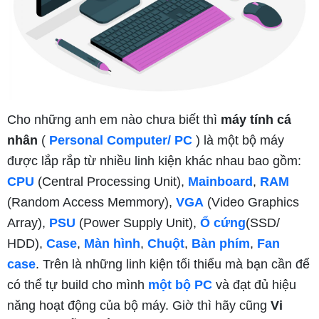
Cho những anh em nào chưa biết thì
máy tính cá
nhân
(
Personal Computer/ PC
) là một bộ máy
được lắp rắp từ nhiều linh kiện khác nhau bao gồm:
CPU
(Central Processing Unit),
Mainboard
,
RAM
(Random Access Memmory),
VGA
(Video Graphics
Array),
PSU
(Power Supply Unit),
Ổ cứng
(SSD/
HDD),
Case
,
Màn hình
,
Chuột
,
Bàn phím
,
Fan
case
. Trên là những linh kiện tối thiểu mà bạn cần để
có thể tự build cho mình
một bộ PC
và đạt đủ hiệu
năng hoạt động của bộ máy. Giờ thì hãy cũng
Vi