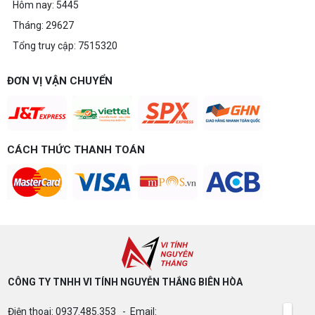
Hôm nay: 5445
Tháng: 29627
Tổng truy cập: 7515320
ĐƠN VỊ VẬN CHUYỂN
CÁCH THỨC THANH TOÁN
CÔNG TY TNHH VI TÍNH NGUYỄN THẮNG BIÊN HÒA​
Điện thoại: 0937.485.353 - Email: