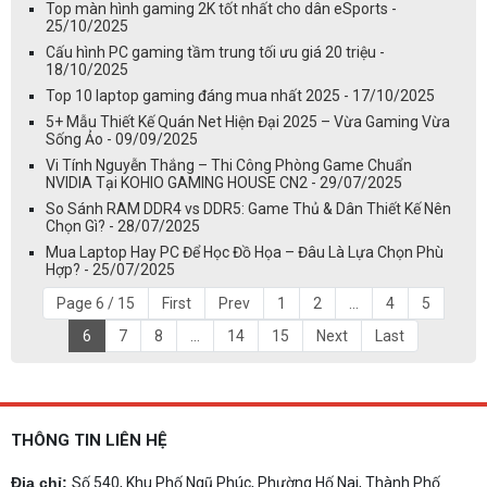
Top màn hình gaming 2K tốt nhất cho dân eSports -
25/10/2025
Cấu hình PC gaming tầm trung tối ưu giá 20 triệu -
18/10/2025
Top 10 laptop gaming đáng mua nhất 2025 - 17/10/2025
5+ Mẫu Thiết Kế Quán Net Hiện Đại 2025 – Vừa Gaming Vừa
Sống Ảo - 09/09/2025
Vi Tính Nguyễn Thắng – Thi Công Phòng Game Chuẩn
NVIDIA Tại KOHIO GAMING HOUSE CN2 - 29/07/2025
So Sánh RAM DDR4 vs DDR5: Game Thủ & Dân Thiết Kế Nên
Chọn Gì? - 28/07/2025
Mua Laptop Hay PC Để Học Đồ Họa – Đâu Là Lựa Chọn Phù
Hợp? - 25/07/2025
Page 6 / 15
First
Prev
1
2
...
4
5
6
7
8
...
14
15
Next
Last
THÔNG TIN LIÊN HỆ
Địa chỉ:
Số 540, Khu Phố Ngũ Phúc, Phường Hố Nai, Thành Phố