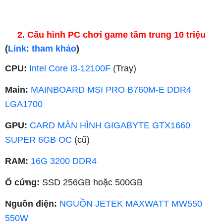
2. Cấu hình PC chơi game tầm trung 10 triệu
(
Link: tham khảo
)
CPU:
Intel Core i3-12100F
(Tray)
Main:
MAINBOARD MSI PRO B760M-E DDR4
LGA1700
GPU:
CARD MÀN HÌNH GIGABYTE GTX1660
SUPER 6GB OC
(cũ)
RAM:
16G 3200 DDR4
Ổ cứng:
SSD 256GB hoặc 500GB
Nguồn điện:
NGUỒN JETEK MAXWATT MW550
550W