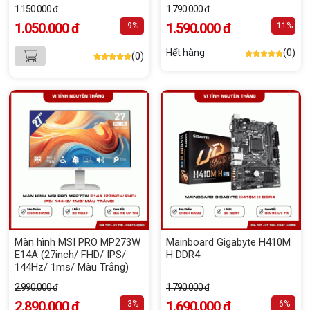
(Giữ lại Box để bảo hành)
1.150.000 đ
1.790.000 đ
1.050.000 đ
1.590.000 đ
-9%
-11%
Hết hàng
(0)
(0)
Màn hình MSI PRO MP273W
Mainboard Gigabyte H410M
E14A (27inch/ FHD/ IPS/
H DDR4
144Hz/ 1ms/ Màu Trắng)
2.990.000 đ
1.790.000 đ
2.890.000 đ
1.690.000 đ
-3%
-6%