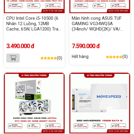
CPU Intel Core i5-10500 (6
Màn hình cong ASUS TUF
Nhân 12 Luồng, 12MB
GAMING VG34WQ5A
Cache, 65W, LGA1200) Tray
(34inch/ WQHD(2K)/ VA/
(FV)
200Hz/ 0.5ms/ 1500R)
3.490.000 đ
7.590.000 đ
Hết hàng
(0)
(0)