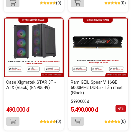
(0)
(0)
Case Xigmatek STAR 3F -
Ram GEIL Spear V 16GB
ATX (Black) (EN90649)
6000MHz DDR5 - Tản nhiệt
(Black)
5.990.000 đ
490.000 đ
5.490.000 đ
-8%
(0)
(0)