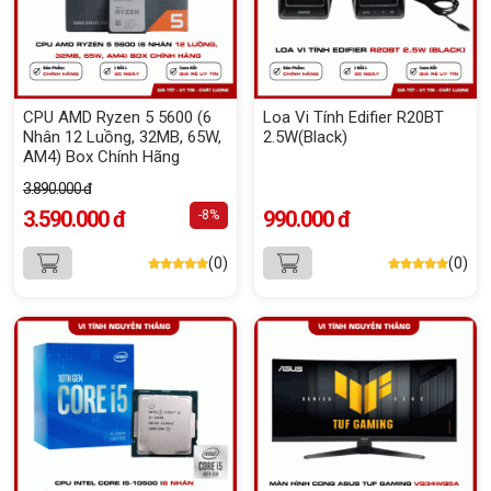
CPU AMD Ryzen 5 5600 (6
Loa Vi Tính Edifier R20BT
Nhân 12 Luồng, 32MB, 65W,
2.5W(Black)
AM4) Box Chính Hãng
3.890.000 đ
3.590.000 đ
990.000 đ
-8%
(0)
(0)