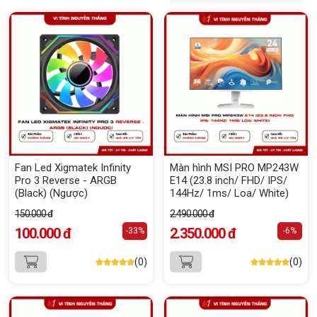
Fan Led Xigmatek Infinity
Màn hình MSI PRO MP243W
Pro 3 Reverse - ARGB
E14 (23.8 inch/ FHD/ IPS/
(Black) (Ngược)
144Hz/ 1ms/ Loa/ White)
150.000 đ
2.490.000 đ
100.000 đ
2.350.000 đ
-33%
-6%
(0)
(0)