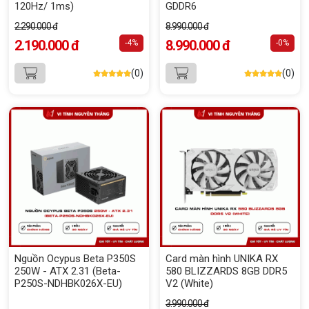
120Hz/ 1ms)
GDDR6
2.290.000 đ
8.990.000 đ
2.190.000 đ
8.990.000 đ
-4%
-0%
(0)
(0)
Nguồn Ocypus Beta P350S
Card màn hình UNIKA RX
250W - ATX 2.31 (Beta-
580 BLIZZARDS 8GB DDR5
P250S-NDHBK026X-EU)
V2 (White)
3.990.000 đ