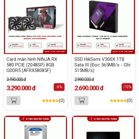
Card màn hình NINJA RX
SSD HikSemi V300X 1TB
580 PCIE (2048SP) 8GB
Sata III (Đọc 565MB/s - Ghi
GDDR5 (AFRX58085F)
515MB/s)
3.490.000 đ
2.990.000 đ
3.290.000 đ
2.690.000 đ
-6%
-10%
(0)
(0)