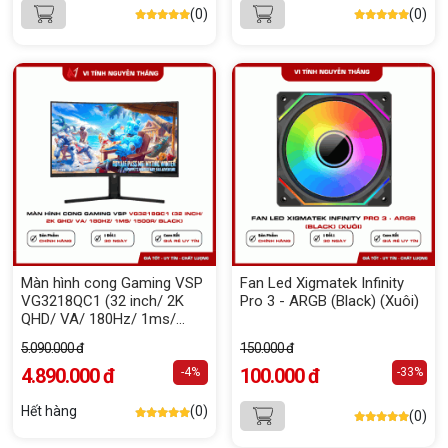
(0)
(0)
Màn hình cong Gaming VSP
Fan Led Xigmatek Infinity
VG3218QC1 (32 inch/ 2K
Pro 3 - ARGB (Black) (Xuôi)
QHD/ VA/ 180Hz/ 1ms/
1500R/ Black)
5.090.000 đ
150.000 đ
4.890.000 đ
100.000 đ
-4%
-33%
Hết hàng
(0)
(0)