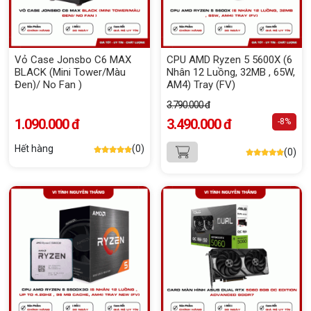
Vỏ Case Jonsbo C6 MAX
CPU AMD Ryzen 5 5600X (6
BLACK (Mini Tower/Màu
Nhân 12 Luồng, 32MB , 65W,
Đen)/ No Fan )
AM4) Tray (FV)
3.790.000 đ
1.090.000 đ
3.490.000 đ
-8%
Hết hàng
(0)
(0)