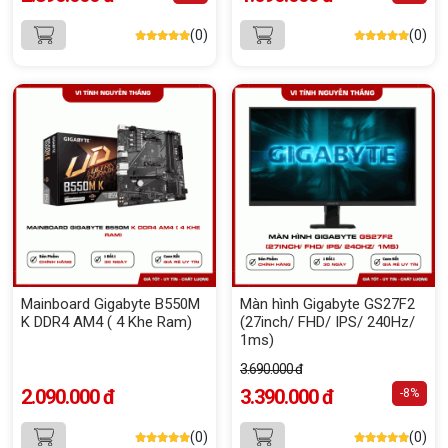
(0)
(0)
Mainboard Gigabyte B550M
Màn hình Gigabyte GS27F2
K DDR4 AM4 ( 4 Khe Ram)
(27inch/ FHD/ IPS/ 240Hz/
1ms)
3.690.000 đ
2.090.000 đ
3.390.000 đ
-8%
(0)
(0)