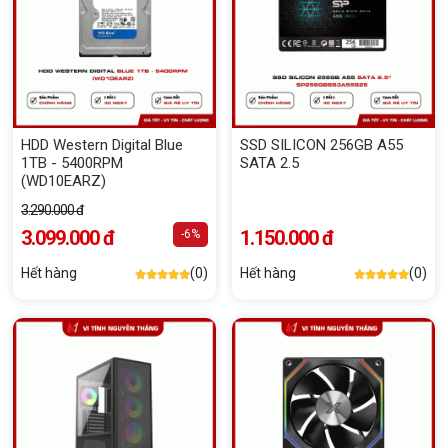
HDD Western Digital Blue
SSD SILICON 256GB A55
1TB - 5400RPM
SATA 2.5
(WD10EARZ)
3.290.000 đ
3.099.000 đ
1.150.000 đ
-6%
Hết hàng
(0)
Hết hàng
(0)