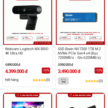
Webcam Logitech MX BRIO
SSD Biwin NV7200 1TB M.2
4K Ultra HD
NVMe PCIe Gen4 x4 (Đọc
7200MB/s - Ghi 6200MB/s)
4.890.000 đ
3.990.000 đ
4.399.000 đ
3.490.000 đ
-10%
-13%
Hết hàng
(0)
(0)