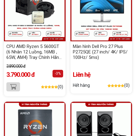
CPU AMD Ryzen 5 5600GT
Màn hình Dell Pro 27 Plus
(6 Nhân 12 Luồng, 16MB ,
P2725QE (27 inch/ 4K/ IPS/
65W, AM4) Tray Chính Hãng
100Hz/ 5ms)
(MPK)
3.890.000 đ
3.790.000 đ
Liên hệ
-3%
Hết hàng
(0)
(0)