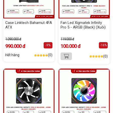
Case Linktech Bahamut 4FA
Fan Led Xigmatek Infinity
ATX
Pro 5 - ARGB (Black) (Xuôi)
1.090.000 đ
119.000 đ
990.000 đ
100.000 đ
-9%
-16%
Hết hàng
(0)
(0)