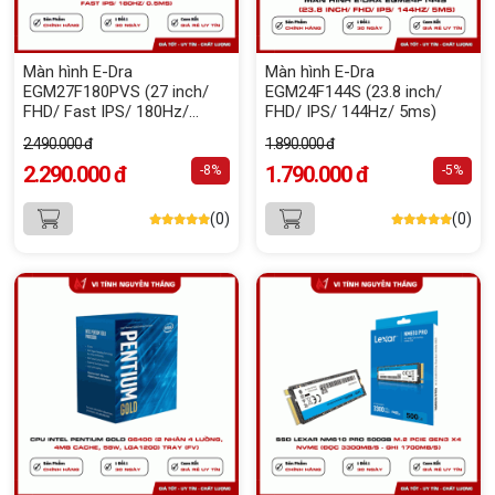
Màn hình E-Dra
Màn hình E-Dra
EGM27F180PVS (27 inch/
EGM24F144S (23.8 inch/
FHD/ Fast IPS/ 180Hz/
FHD/ IPS/ 144Hz/ 5ms)
0.5ms)
2.490.000 đ
1.890.000 đ
2.290.000 đ
1.790.000 đ
-8%
-5%
(0)
(0)