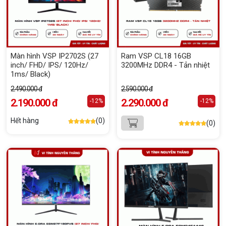
Màn hình VSP IP2702S (27
Ram VSP CL18 16GB
inch/ FHD/ IPS/ 120Hz/
3200MHz DDR4 - Tản nhiệt
1ms/ Black)
2.490.000 đ
2.590.000 đ
2.190.000 đ
2.290.000 đ
-12%
-12%
Hết hàng
(0)
(0)