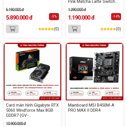
Pink Matcha Latte Switch
V2 - Triple Modes (Giữ lại
6.190.000 đ
1.390.000 đ
Box để bảo hành)
5.890.000 đ
1.190.000 đ
-5%
-14%
(0)
(0)
Card màn hình Gigabyte RTX
Mainboard MSI B450M-A
5060 Windforce Max 8GB
PRO MAX II DDR4
GDDR7 (GV-
N5060WF2MAX-OC 8GD)
10.900.000 đ