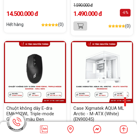
365 ngày
1.590.000 đ
14.500.000 đ
1.490.000 đ
-6%
Hết hàng
(0)
(0)
Chuột không dây E-dra
Case Xigmatek AQUA ML
EM6102WL Triple-mode
Arctic - M-ATX (White)
Gaming - màu Đen
(EN90045)
299.000 đ
639.000 đ
279.000 đ
550.000 đ
-7%
-14%