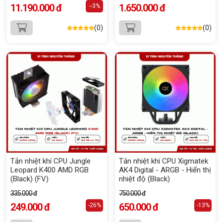
11.190.000 đ
1.650.000 đ
--3%
(0)
(0)
Tản nhiệt khí CPU Jungle
Tản nhiệt khí CPU Xigmatek
Leopard K400 AMD RGB
AK4 Digital - ARGB - Hiển thị
(Black) (FV)
nhiệt độ (Black)
335.000 đ
750.000 đ
249.000 đ
650.000 đ
-26%
-13%