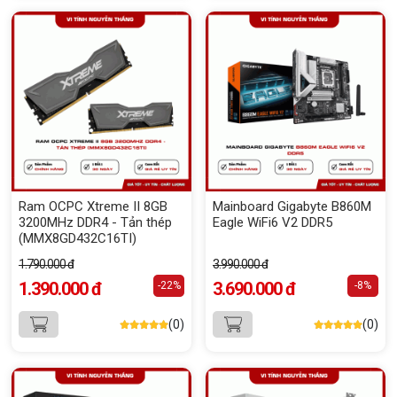
Ram OCPC Xtreme II 8GB
Mainboard Gigabyte B860M
3200MHz DDR4 - Tản thép
Eagle WiFi6 V2 DDR5
(MMX8GD432C16TI)
1.790.000 đ
3.990.000 đ
1.390.000 đ
3.690.000 đ
-22%
-8%
(0)
(0)