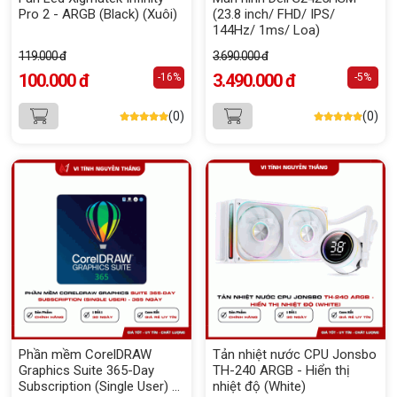
Pro 2 - ARGB (Black) (Xuôi)
(23.8 inch/ FHD/ IPS/
144Hz/ 1ms/ Loa)
119.000 đ
3.690.000 đ
100.000 đ
3.490.000 đ
-16%
-5%
(0)
(0)
Phần mềm CorelDRAW
Tản nhiệt nước CPU Jonsbo
Graphics Suite 365-Day
TH-240 ARGB - Hiển thị
Subscription (Single User) -
nhiệt độ (White)