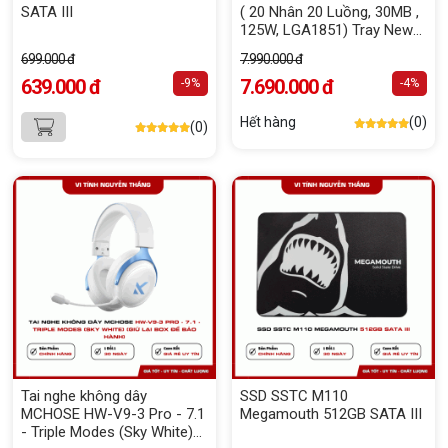
SATA III
( 20 Nhân 20 Luồng, 30MB ,
125W, LGA1851) Tray New
(FV)
699.000 đ
7.990.000 đ
639.000 đ
7.690.000 đ
-9%
-4%
Hết hàng
(0)
(0)
Tai nghe không dây
SSD SSTC M110
MCHOSE HW-V9-3 Pro - 7.1
Megamouth 512GB SATA III
- Triple Modes (Sky White)