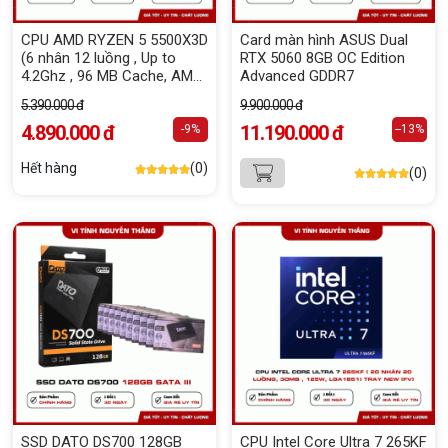
CPU AMD RYZEN 5 5500X3D
Card màn hình ASUS Dual
(6 nhân 12 luồng , Up to
RTX 5060 8GB OC Edition
4.2Ghz , 96 MB Cache, AM4)
Advanced GDDR7
Tray New (FV)
5.390.000 đ
9.900.000 đ
4.890.000 đ
11.190.000 đ
-9%
--13%
Hết hàng
(0)
(0)
SSD DATO DS700 128GB
CPU Intel Core Ultra 7 265KF