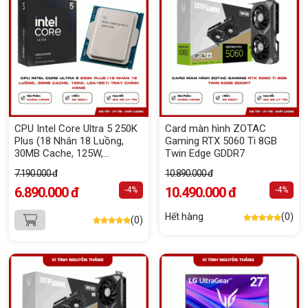
CPU Intel Core Ultra 5 250K
Card màn hình ZOTAC
Plus (18 Nhân 18 Luồng,
Gaming RTX 5060 Ti 8GB
30MB Cache, 125W,
Twin Edge GDDR7
LGA1851) Tray Chính Hãng
7.190.000 đ
10.890.000 đ
6.890.000 đ
10.490.000 đ
-4%
-4%
Hết hàng
(0)
(0)