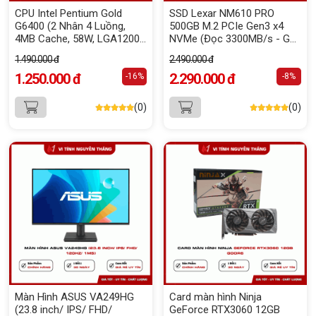
CPU Intel Pentium Gold
SSD Lexar NM610 PRO
G6400 (2 Nhân 4 Luồng,
500GB M.2 PCIe Gen3 x4
4MB Cache, 58W, LGA1200)
NVMe (Đọc 3300MB/s - Ghi
Tray (FV)
1700MB/s)
1.490.000 đ
2.490.000 đ
1.250.000 đ
2.290.000 đ
-16%
-8%
(0)
(0)
Màn Hình ASUS VA249HG
Card màn hình Ninja
(23.8 inch/ IPS/ FHD/
GeForce RTX3060 12GB