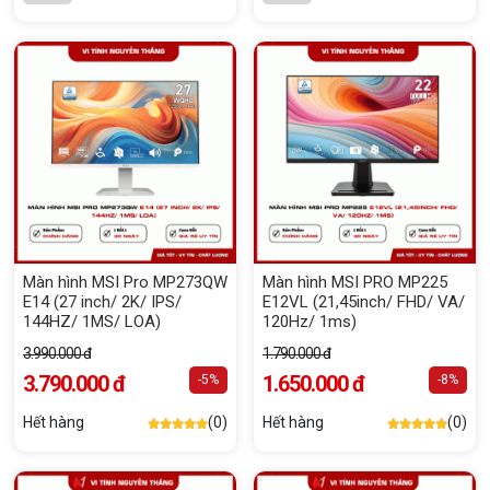
Màn hình MSI Pro MP273QW
Màn hình MSI PRO MP225
E14 (27 inch/ 2K/ IPS/
E12VL (21,45inch/ FHD/ VA/
144HZ/ 1MS/ LOA)
120Hz/ 1ms)
3.990.000 đ
1.790.000 đ
3.790.000 đ
1.650.000 đ
-5%
-8%
Hết hàng
(0)
Hết hàng
(0)