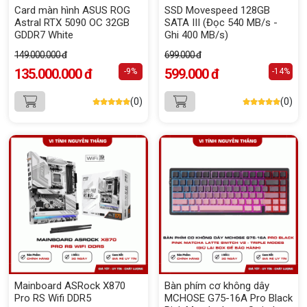
Card màn hình ASUS ROG
SSD Movespeed 128GB
Astral RTX 5090 OC 32GB
SATA III (Đọc 540 MB/s -
GDDR7 White
Ghi 400 MB/s)
149.000.000 đ
699.000 đ
135.000.000 đ
599.000 đ
-9%
-14%
(0)
(0)
Mainboard ASRock X870
Bàn phím cơ không dây
Pro RS Wifi DDR5
MCHOSE G75-16A Pro Black