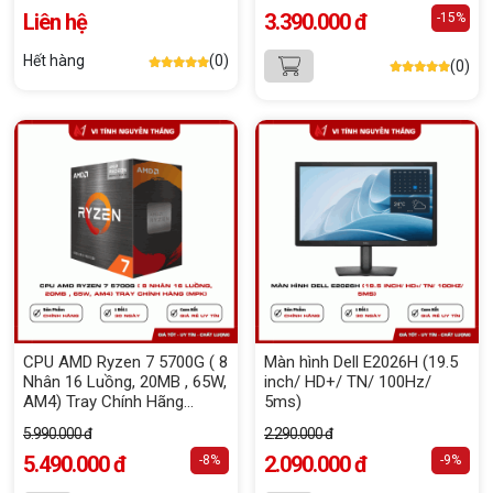
Liên hệ
3.390.000 đ
-15%
Hết hàng
(0)
(0)
CPU AMD Ryzen 7 5700G ( 8
Màn hình Dell E2026H (19.5
Nhân 16 Luồng, 20MB , 65W,
inch/ HD+/ TN/ 100Hz/
AM4) Tray Chính Hãng
5ms)
(MPK)
5.990.000 đ
2.290.000 đ
5.490.000 đ
2.090.000 đ
-8%
-9%