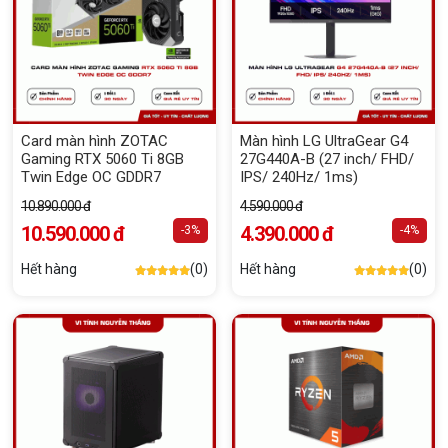
Card màn hình ZOTAC
Màn hình LG UltraGear G4
Gaming RTX 5060 Ti 8GB
27G440A-B (27 inch/ FHD/
Twin Edge OC GDDR7
IPS/ 240Hz/ 1ms)
10.890.000 đ
4.590.000 đ
10.590.000 đ
4.390.000 đ
-3%
-4%
Hết hàng
(0)
Hết hàng
(0)