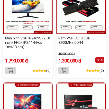
Màn hình VSP IP2409S (23.8
Ram VSP CL18 8GB
inch/ FHD/ IPS/ 144Hz/
3200MHz DDR4
1ms/ Black)
15.900.000 đ
1.790.000 đ
1.390.000 đ
-91%
(0)
(0)