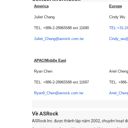
America
Europe
Juliet Chang
Cindy Wu
TEL: +886-2-28965588 ext.11690
TEL:+31-2
Juliet_Chang@asrock.com.tw
Cindy_wu@
APAC/Middle East
Ryan Chen
Ariel Chen
TEL: +886-2-28965588 ext.11697
TEL: +886-
Ryan9_Chen@asrock.com.tw
Ariel_Che
Về ASRock
ASRock Inc. được thành lập năm 2002, chuyên hoạt độn