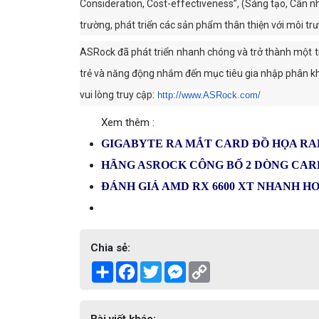
Consideration, Cost-effectiveness”, (Sáng tạo, Cân nh
trường, phát triển các sản phẩm thân thiện với môi tr
ASRock đã phát triển nhanh chóng và trở thành một tr
trẻ và năng động nhắm đến mục tiêu gia nhập phân khúc
vui lòng truy cập:
http://www.ASRock.com/
Xem thêm :
GIGABYTE RA MẮT CARD ĐỒ HỌA RA
HÃNG ASROCK CÔNG BỐ 2 DÒNG CAR
ĐÁNH GIÁ AMD RX 6600 XT NHANH HƠN
Chia sẻ:
Share
Facebook
Twitter
Messenger
Copy
Link