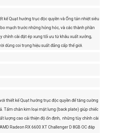
 kế Quạt hướng trục độc quyền và Ống tản nhiệt siêu
 vệ bo mạch trước những hỏng hóc, và các thành phần
 chỉnh cài đặt ép xung tối ưu từ khâu xuất xưởng,
dùng coi trọng hiệu suất đẳng cấp thế giới.
ới thiết kế Quạt hướng trục độc quyền để tăng cường
quả. Tấm chắn kim loại mặt lưng (back plate) giúp chiếc
 lượng cao cải thiện độ ổn định, những tùy chỉnh cài
ock AMD Radeon RX 6600 XT Challenger D 8GB OC đáp