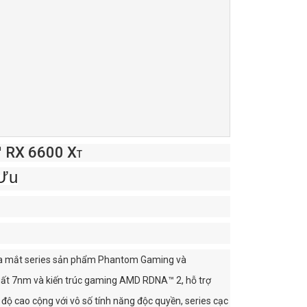
 RX 6600 X
T
 Ưu
 ra mắt series sản phẩm Phantom Gaming và
uất 7nm và kiến trúc gaming AMD RDNA™ 2, hỗ trợ
độ cao cộng với vô số tính năng độc quyền, series cạc