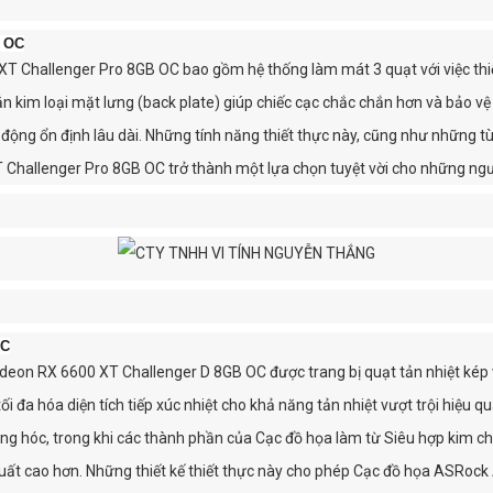
B OC
Challenger Pro 8GB OC bao gồm hệ thống làm mát 3 quạt với việc thiết
hắn kim loại mặt lưng (back plate) giúp chiếc cạc chắc chắn hơn và bảo
ộng ổn định lâu dài. Những tính năng thiết thực này, cũng như những tùy
llenger Pro 8GB OC trở thành một lựa chọn tuyệt vời cho những người 
OC
on RX 6600 XT Challenger D 8GB OC được trang bị quạt tản nhiệt kép v
ối đa hóa diện tích tiếp xúc nhiệt cho khả năng tản nhiệt vượt trội hiệu 
 hóc, trong khi các thành phần của Cạc đồ họa làm từ Siêu hợp kim chất
 suất cao hơn. Những thiết kế thiết thực này cho phép Cạc đồ họa ASR