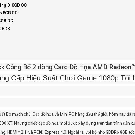
ing D 8GB OC
o 8GB OC
8GB OC
X 8GB
k Công Bố 2 dòng Card Đồ Họa AMD Radeon™
ng Cấp Hiệu Suất Chơi Game 1080p Tối
ất Bo mạch chủ, Cạc đồ họa và Mini PC hàng đầu thế giới, hôm nay đã
0 XT. Những chiếc cạc đồ họa mới được xây dựng trên tiến trình sản x
ng, HDMI™ 2.1, và PCI® Express 4.0. Ngoài ra, với bộ nhớ GDDR6 8GB tốc 