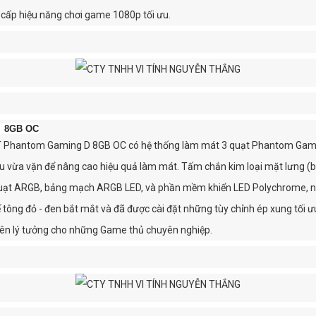
ấp hiệu năng chơi game 1080p tối ưu.
D 8GB OC
Phantom Gaming D 8GB OC có hệ thống làm mát 3 quạt Phantom Gaming
êu vừa vặn để nâng cao hiệu quả làm mát. Tấm chắn kim loại mặt lưng (b
uạt ARGB, bảng mạch ARGB LED, và phần mềm khiển LED Polychrome, ngư
ế tông đỏ - đen bắt mắt và đã được cài đặt những tùy chỉnh ép xung tố
n lý tưởng cho những Game thủ chuyên nghiệp.