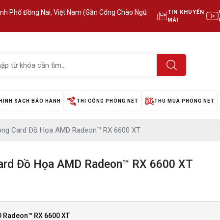
ành Phố Đồng Nai, Việt Nam (Gần Cổng Chào Ngũ
TIN KHUYẾN
MÃI
HÍNH SÁCH BẢO HÀNH
THI CÔNG PHÒNG NET
THU MUA PHÒNG NET
òng Card Đồ Họa AMD Radeon™ RX 6600 XT
ard Đồ Họa AMD Radeon™ RX 6600 XT
D Radeon™ RX 6600 XT