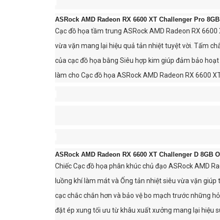
ASRock AMD Radeon RX 6600 XT Challenger Pro 8G
Cạc đồ họa tầm trung ASRock AMD Radeon RX 6600 XT 
vừa vặn mang lại hiệu quả tản nhiệt tuyệt vời. Tấm c
của cạc đồ họa bằng Siêu hợp kim giúp đảm bảo hoạt đ
làm cho Cạc đồ họa ASRock AMD Radeon RX 6600 XT Cha
ASRock AMD Radeon RX 6600 XT Challenger D 8GB 
Chiếc Cạc đồ họa phân khúc chủ đạo ASRock AMD Rade
luồng khí làm mát và Ống tản nhiệt siêu vừa vặn giúp t
cạc chắc chắn hơn và bảo vệ bo mạch trước những hỏng
đặt ép xung tối ưu từ khâu xuất xưởng mang lại hiệu