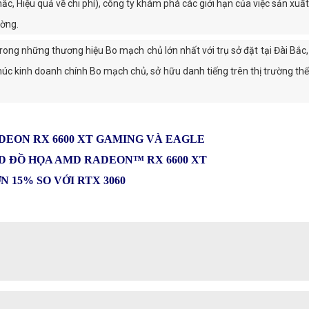
ắc, Hiệu quả về chi phí), công ty khám phá các giới hạn của việc sản xu
ường.
ong những thương hiệu Bo mạch chủ lớn nhất với trụ sở đặt tại Đài Bắc,
 kinh doanh chính Bo mạch chủ, sở hữu danh tiếng trên thị trường thế g
DEON RX 6600 XT GAMING VÀ EAGLE
D ĐỒ HỌA AMD RADEON™ RX 6600 XT
 15% SO VỚI RTX 3060