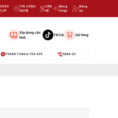
VIDEO
TIN CÔNG
LIÊN
Đăng
Đăng
CLIP
NGHỆ
HỆ
nhập
ký
Xây dựng cấu
TikTok
Giỏ hàng
hình
THANH TOÁN & TRẢ GÓP
HÀNG CŨ