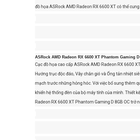
đồ họa ASRock AMD Radeon RX 6600 XT có thể cung c
ASRock AMD Radeon RX 6600 XT Phantom Gaming 
Cạc đồ họa cao cấp ASRock AMD Radeon RX 6600 XT 
Hướng trục độc đáo, Vây chắn gió và Ống tản nhiệt si
mạch trước những hỏng hóc. Với việc bổ sung thêm q
khiển hệ thống đèn của bộ máy tính của mình. Thiết k
Radeon RX 6600 XT Phantom Gaming D 8GB OC trở nê