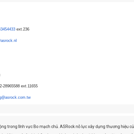
43454433
ext.236
asrock.nl
g
2-28965588 ext.11655
ng@asrock.com.tw
g trong lĩnh vực Bo mạch chủ. ASRock nỗ lực xây dựng thương hiệu của ri