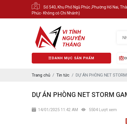
Số 540, Khu Phố Ngũ Phúc ,Phường Hố Nai, Th
Phúc- Không có Chi Nhánh)
DANH MỤC SẢN PHẨM
C
Trang chủ
Tin tức
DỰ ÁN PHÒNG NET STORM 
DỰ ÁN PHÒNG NET STORM GAME
14/01/2025 11:42 AM
5504 Lượt xem