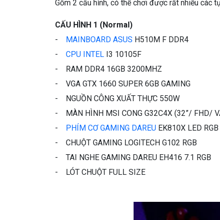
Gồm 2 cấu hình, có thể chơi được rất nhiều các t
CẤU HÌNH 1 (Normal)
-
MAINBOARD ASUS
H510M F DDR4
-
CPU INTEL
I3 10105F
- RAM DDR4 16GB 3200MHZ
- VGA GTX 1660 SUPER 6GB GAMING
- NGUỒN CÔNG XUẤT THỰC 550W
- MÀN HÌNH MSI CONG G32C4X (32”/ FHD/ V
-
PHÍM CƠ GAMING DAREU
EK810X LED RGB
- CHUỘT GAMING LOGITECH G102 RGB
- TAI NGHE GAMING DAREU EH416 7.1 RGB
- LÓT CHUỘT FULL SIZE