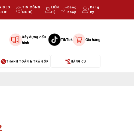
VIDEO
TIN CÔNG
LIÊN
Đăng
Đăng
CLIP
NGHỆ
HỆ
nhập
ký
Xây dựng cấu
TikTok
Giỏ hàng
hình
THANH TOÁN & TRẢ GÓP
HÀNG CŨ
2