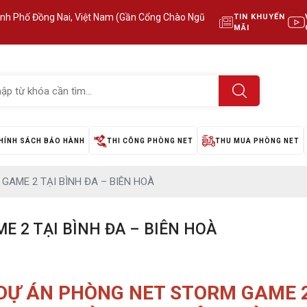
ành Phố Đồng Nai, Việt Nam (Gần Cổng Chào Ngũ
TIN KHUYẾN
MÃI
HÍNH SÁCH BẢO HÀNH
THI CÔNG PHÒNG NET
THU MUA PHÒNG NET
GAME 2 TẠI BÌNH ĐA – BIÊN HOÀ
 2 TẠI BÌNH ĐA – BIÊN HOÀ
DỰ ÁN PHÒNG NET STORM GAME 