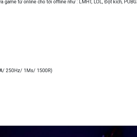
ựa game từ online cho tới offline như : LMHT, LOL, Đột kích, PUBG
A/ 250Hz/ 1Ms/ 1500R)