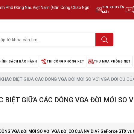
ành Phố Đồng Nai, Việt Nam (Gần Cổng Chào Ngũ
TIN KHUYẾN
MÃI
HÍNH SÁCH BẢO HÀNH
THI CÔNG PHÒNG NET
THU MUA PHÒNG NET
 KHÁC BIỆT GIỮA CÁC DÒNG VGA ĐỜI MỚI SO VỚI VGA ĐỜI CŨ CỦ
 BIỆT GIỮA CÁC DÒNG VGA ĐỜI MỚI SO V
DÒNG VGA ĐỜI MỚI SO VỚI VGA ĐỜI CŨ CỦA NVIDIA? GeForce GTX vs 