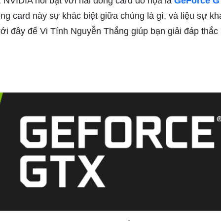
, NVIDIA nổi bật với hai dòng card đồ họa là
GeForce G
 card này sự khác biệt giữa chúng là gì, và liệu sự khá
ới đây để Vi Tính Nguyễn Thắng giúp bạn giải đáp thắc