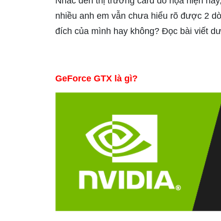
Nhắc đến thị trường card đồ họa hiện nay
nhiều anh em vẫn chưa hiểu rõ được 2 dòng
đích của mình hay không? Đọc bài viết dư
GeForce GTX là gì?