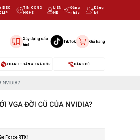
VIDEO
TIN CÔNG
LIÊN
Đăng
Đăng
CLIP
NGHỆ
HỆ
nhập
ký
Xây dựng cấu
TikTok
Giỏ hàng
hình
THANH TOÁN & TRẢ GÓP
HÀNG CŨ
A NVIDIA?
ỚI VGA ĐỜI CŨ CỦA NVIDIA?
Ge Force RTX!