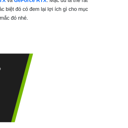
TX
và
GeForce RTX
. Mặc dù là thế rất
c biệt đó có đem lại lợi ích gì cho mục
 mắc đó nhé.