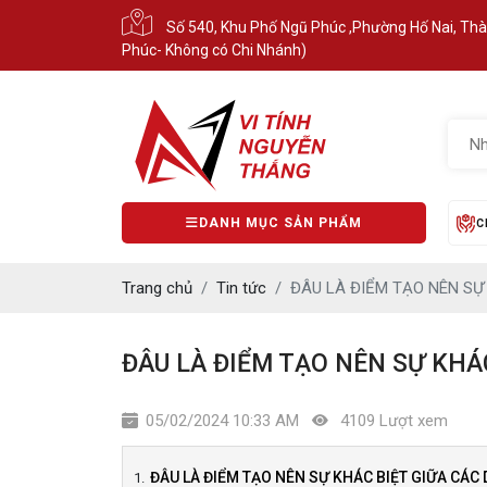
Số 540, Khu Phố Ngũ Phúc ,Phường Hố Nai, Th
Phúc- Không có Chi Nhánh)
DANH MỤC SẢN PHẨM
C
Trang chủ
Tin tức
ĐÂU LÀ ĐIỂM TẠO NÊN SỰ
ĐÂU LÀ ĐIỂM TẠO NÊN SỰ KHÁC
05/02/2024 10:33 AM
4109 Lượt xem
ĐÂU LÀ ĐIỂM TẠO NÊN SỰ KHÁC BIỆT GIỮA CÁC 