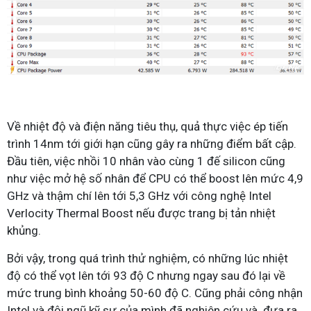
Về nhiệt độ và điện năng tiêu thụ, quả thực việc ép tiến
trình 14nm tới giới hạn cũng gây ra những điểm bất cập.
Đầu tiên, việc nhồi 10 nhân vào cùng 1 đế silicon cũng
như việc mở hệ số nhân để CPU có thể boost lên mức 4,9
GHz và thậm chí lên tới 5,3 GHz với công nghệ Intel
Verlocity Thermal Boost nếu được trang bị tản nhiệt
khủng.
Bởi vậy, trong quá trình thử nghiệm, có những lúc nhiệt
độ có thể vọt lên tới 93 độ C nhưng ngay sau đó lại về
mức trung bình khoảng 50-60 độ C. Cũng phải công nhận
Intel và đội ngũ kỹ sư của mình đã nghiên cứu và đưa ra