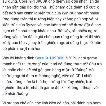
sử dụng. Core i9-10900K cho điểm số đơn nhân lẫn đa
nhân gần gấp đôi đối thủ. Thủ phạm của điểm số cực kì
bất ngờ này chính là kiến trúc của WinRAR hay rất nhiều
ứng dụng trên thị trường hiện nay không phù hợp với vi
kiến trúc của Ryzen với các luồng có thể được đặt ở các
cụm nhân phức hợp khác nhau. Bởi vậy, rất nhiều người
dùng vẫn luôn đánh giá chủ quan rằng dùng Intel thì việc
xử lý các tác vụ hay trải nghiệm người dùng thực tế luôn
có phần mượt mà hơn.
Vậy lời khẳng định
Core i9-10900K
là "CPU chơi game
mạnh nhất thị trường" của Intel có đúng thực tế? Câu trả
lời chắc chắn sẽ chỉ gói gọn bằng một từ "Đúng". Với
những người đam mê công nghệ, việc có CPU nhiều
nhân/luồng luôn là thứ họ hướng tới. Tuy nhiên, trải
nghiệm thực tế, nhất là game đôi khi không tỉ thuận với
số nhân/luồng.
Vì sự hạn chế của các linh kiện có sẵn, bài đánh giá hôm