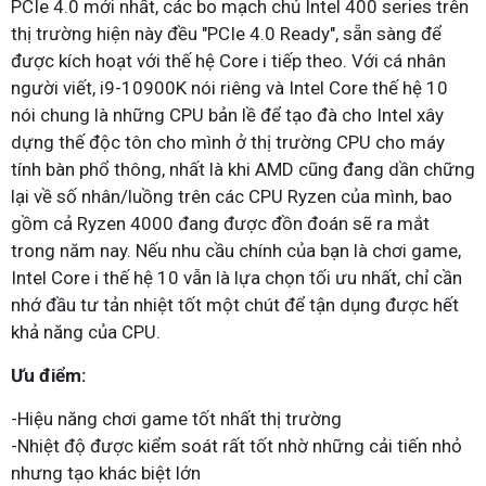
PCIe 4.0 mới nhất, các bo mạch chủ Intel 400 series trên
thị trường hiện này đều "PCIe 4.0 Ready", sẵn sàng để
được kích hoạt với thế hệ Core i tiếp theo. Với cá nhân
người viết, i9-10900K nói riêng và Intel Core thế hệ 10
nói chung là những CPU bản lề để tạo đà cho Intel xây
dựng thế độc tôn cho mình ở thị trường CPU cho máy
tính bàn phổ thông, nhất là khi AMD cũng đang dần chững
lại về số nhân/luồng trên các CPU Ryzen của mình, bao
gồm cả Ryzen 4000 đang được đồn đoán sẽ ra mắt
trong năm nay. Nếu nhu cầu chính của bạn là chơi game,
Intel Core i thế hệ 10 vẫn là lựa chọn tối ưu nhất, chỉ cần
nhớ đầu tư tản nhiệt tốt một chút để tận dụng được hết
khả năng của CPU.
Ưu điểm:
-Hiệu năng chơi game tốt nhất thị trường
-Nhiệt độ được kiểm soát rất tốt nhờ những cải tiến nhỏ
nhưng tạo khác biệt lớn