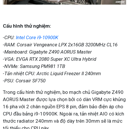
Cấu hình thử nghiệm:
-CPU:
Intel Core i9-10900K
-RAM: Corsair Vengeance LPX 2x16GB 3200MHz CL16
-Mainboard: Gigabyte Z490 AORUS Master
-VGA: EVGA RTX 2080 Super XC Ultra Hybrid
-NVMe: Samsung PM981 1TB
-Tản nhiệt CPU: Arctic Liquid Freezer II 240mm
-PSU: Corsair SF750
Trong cấu hình thử nghiệm, bo mạch chủ Gigabyte Z490
AORUS Master được lựa chọn bởi có dàn VRM cực khủng
16 pha với 2 chân nguồn EPS 8 pin, đảm bảo điện áp cho
CPU đầu bảng i9-10900K. Ngoài ra, tản nhiệt AIO có kích
thước radiator 240mm và độ dày trên 30mm sẽ là mức
tối thiểu cho CPU này.