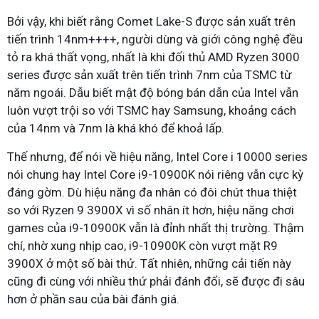
Bởi vậy, khi biết rằng Comet Lake-S được sản xuất trên
tiến trình 14nm++++, người dùng và giới công nghệ đều
tỏ ra khá thất vọng, nhất là khi đối thủ AMD Ryzen 3000
series được sản xuất trên tiến trình 7nm của TSMC từ
năm ngoái. Dẫu biết mật độ bóng bán dẫn của Intel vẫn
luôn vượt trội so với TSMC hay Samsung, khoảng cách
của 14nm và 7nm là khá khó để khoả lấp.
Thế nhưng, để nói về hiệu năng, Intel Core i 10000 series
nói chung hay Intel Core i9-10900K nói riêng vẫn cực kỳ
đáng gờm. Dù hiệu năng đa nhân có đôi chút thua thiệt
so với Ryzen 9 3900X vì số nhân ít hơn, hiệu năng chơi
games của i9-10900K vẫn là đỉnh nhất thị trường. Thậm
chí, nhờ xung nhịp cao, i9-10900K còn vượt mặt R9
3900X ở một số bài thử. Tất nhiên, những cải tiến này
cũng đi cùng với nhiều thứ phải đánh đổi, sẽ được đi sâu
hơn ở phần sau của bài đánh giá.