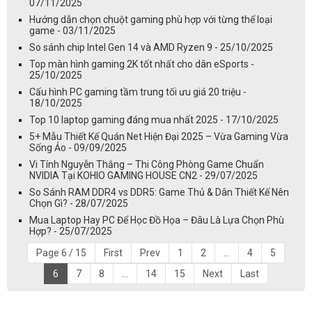
07/11/2025
Hướng dẫn chọn chuột gaming phù hợp với từng thể loại
game - 03/11/2025
So sánh chip Intel Gen 14 và AMD Ryzen 9 - 25/10/2025
Top màn hình gaming 2K tốt nhất cho dân eSports -
25/10/2025
Cấu hình PC gaming tầm trung tối ưu giá 20 triệu -
18/10/2025
Top 10 laptop gaming đáng mua nhất 2025 - 17/10/2025
5+ Mẫu Thiết Kế Quán Net Hiện Đại 2025 – Vừa Gaming Vừa
Sống Ảo - 09/09/2025
Vi Tính Nguyễn Thắng – Thi Công Phòng Game Chuẩn
NVIDIA Tại KOHIO GAMING HOUSE CN2 - 29/07/2025
So Sánh RAM DDR4 vs DDR5: Game Thủ & Dân Thiết Kế Nên
Chọn Gì? - 28/07/2025
Mua Laptop Hay PC Để Học Đồ Họa – Đâu Là Lựa Chọn Phù
Hợp? - 25/07/2025
Page 6 / 15
First
Prev
1
2
...
4
5
6
7
8
...
14
15
Next
Last