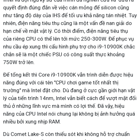
quyết định đúng đắn về việc cán mỏng đế silicon cũng
như tăng độ dày của IHS để tối ưu khả năng tán nhiệt. Tuy
nhiên, điện năng tiêu thụ cũng là một vấn đề nan giải do
hạn chế về mặt vật lý. Có thời điểm, điện năng tiêu thụ
của riêng CPU có thể lên tới mức 250-300W. Để phục vụ
nhu cầu ép xung thì cấu hình phụ trợ cho i9-10900K chắc
chắn sẽ là một chiếc PSU có công suất thực khoảng
750W trở lên.
Để tổng kết thì Core i9-10900K vẫn trình diễn được hiệu
năng đúng với cái tên "CPU chơi game tốt nhất thị
trường" mà Intel đặt cho. Dù đang ở cực gần giới hạn vật
lý của tiến trình 14nm, Intel vẫn biết cách để vượt mặt đối
thủ ở những lĩnh vực mà mình có lợi thế. Đã vậy, hiệu
năng của CPU Intel nói chung lại không bị ảnh hưởng quá
nhiều bởi xung nhịp RAM.
Dù Comet Lake-S còn thiếu sót khi không hỗ trợ chuẩn