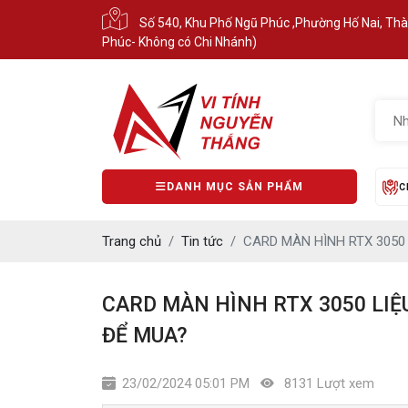
Số 540, Khu Phố Ngũ Phúc ,Phường Hố Nai, Th
Phúc- Không có Chi Nhánh)
DANH MỤC SẢN PHẨM
C
Trang chủ
Tin tức
CARD MÀN HÌNH RTX 3050
CARD MÀN HÌNH RTX 3050 LIỆ
ĐỂ MUA?
23/02/2024 05:01 PM
8131 Lượt xem