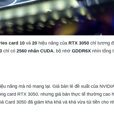
ries card 10
và
20
hiệu năng của
RTX 3050
chỉ tương 
0
chỉ có
2560 nhân CUDA
, bộ nhớ
GDDR6X
nhìn tổng t
iệu năng mà nó mang lại. Giá bán lẻ đề xuất của NVID
ng card RTX 3050, nhưng giá bán thực tế thường cao hơn
ì giá Card 3050 đã giảm kha khá và khá vừa túi tiền cho