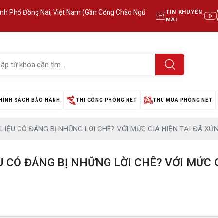
ành Phố Đồng Nai, Việt Nam (Gần Cổng Chào Ngũ
TIN KHUYẾN
MÃI
HÍNH SÁCH BẢO HÀNH
THI CÔNG PHÒNG NET
THU MUA PHÒNG NET
 LIỆU CÓ ĐÁNG BỊ NHỮNG LỜI CHÊ? VỚI MỨC GIÁ HIỆN TẠI ĐÃ X
U CÓ ĐÁNG BỊ NHỮNG LỜI CHÊ? VỚI MỨC 