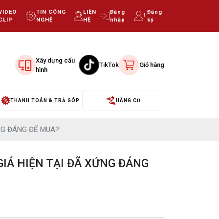
VIDEO
TIN CÔNG
LIÊN
Đăng
Đăng
CLIP
NGHỆ
HỆ
nhập
ký
Xây dựng cấu
TikTok
Giỏ hàng
hình
THANH TOÁN & TRẢ GÓP
HÀNG CŨ
ỨNG ĐÁNG ĐỂ MUA?
GIÁ HIỆN TẠI ĐÃ XỨNG ĐÁNG