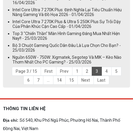
16/04/2026
Intel Core Ultra 7 270K Plus: Định Nghĩa Lại Tiêu Chuẩn Hiệu
Năng Gaming Và Đồ Họa 2026 - 01/04/2026
Intel Core Ultra 7 270K Plus & Ultra 5 250K Plus Sự Trỗi Dậy
Của Phân Khúc Cận Cao Cấp - 01/04/2026
Top 3 "Chiến Thần" Màn Hình Gaming Đáng Mua Nhất Hiện
Nay!! - 25/03/2026
Bộ 3 Chuột Gaming Quốc Dân Đâu Là Lựa Chọn Cho Bạn? -
25/03/2026
Nguồn 650W - 750W: Xigmatek, Segotep Và MIK – Kèo Nào
Thơm Nhất Cho PC Gaming? - 25/03/2026
Page 3 / 15
First
Prev
1
2
3
4
5
6
7
...
14
15
Next
Last
THÔNG TIN LIÊN HỆ
Địa chỉ:
Số 540, Khu Phố Ngũ Phúc, Phường Hố Nai, Thành Phố
Đồng Nai, Việt Nam