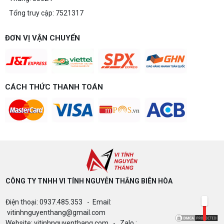
Tổng truy cập: 7521317
ĐƠN VỊ VẬN CHUYỂN
CÁCH THỨC THANH TOÁN
CÔNG TY TNHH VI TÍNH NGUYỄN THẮNG BIÊN HÒA​
Điện thoại: 0937.485.353 - Email:
vitinhnguyenthang@gmail.com
Website: vitinhnguyenthang.com - Zalo :