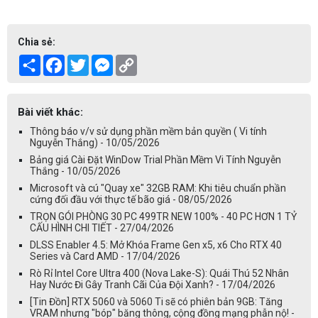
Chia sẻ:
Share
Facebook
Twitter
Messenger
Copy
Link
Bài viết khác:
Thông báo v/v sử dụng phần mềm bản quyền ( Vi tính
Nguyễn Thắng) - 10/05/2026
Bảng giá Cài Đặt WinDow Trial Phần Mềm Vi Tính Nguyễn
Thắng - 10/05/2026
Microsoft và cú "Quay xe" 32GB RAM: Khi tiêu chuẩn phần
cứng đối đầu với thực tế bão giá - 08/05/2026
TRỌN GÓI PHÒNG 30 PC 499TR NEW 100% - 40 PC HƠN 1 TỶ
CẤU HÌNH CHI TIẾT - 27/04/2026
DLSS Enabler 4.5: Mở Khóa Frame Gen x5, x6 Cho RTX 40
Series và Card AMD - 17/04/2026
Rò Rỉ Intel Core Ultra 400 (Nova Lake-S): Quái Thú 52 Nhân
Hay Nước Đi Gây Tranh Cãi Của Đội Xanh? - 17/04/2026
[Tin Đồn] RTX 5060 và 5060 Ti sẽ có phiên bản 9GB: Tăng
VRAM nhưng "bóp" băng thông, cộng đồng mạng phẫn nộ! -