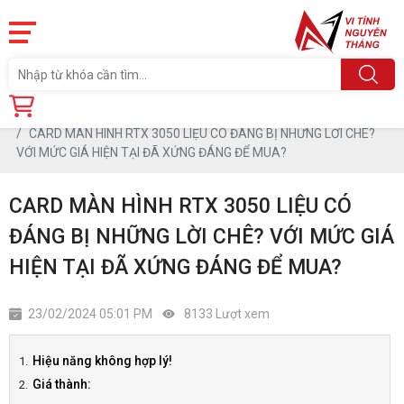
Trang chủ
Tin tức
CARD MÀN HÌNH RTX 3050 LIỆU CÓ ĐÁNG BỊ NHỮNG LỜI CHÊ?
VỚI MỨC GIÁ HIỆN TẠI ĐÃ XỨNG ĐÁNG ĐỂ MUA?
CARD MÀN HÌNH RTX 3050 LIỆU CÓ
ĐÁNG BỊ NHỮNG LỜI CHÊ? VỚI MỨC GIÁ
HIỆN TẠI ĐÃ XỨNG ĐÁNG ĐỂ MUA?
23/02/2024 05:01 PM
8133 Lượt xem
Hiệu năng không hợp lý!
Giá thành: