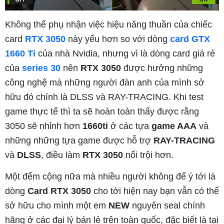
Không thể phụ nhận việc hiệu năng thuần của chiếc
card
RTX 3050
này yếu hơn so với dòng
card GTX
1660 Ti
của nhà Nvidia, nhưng vì là dòng card giá rẻ
của
series 30
nên
RTX 3050
được hưởng những
công nghệ mà những người đàn anh của mình sở
hữu đó chính là DLSS và RAY-TRACING. Khi test
game thực tế thì ta sẽ hoàn toàn thấy được rằng
3050 sẽ nhỉnh hơn
1660ti
ở các tựa
game AAA
và
những những tựa game được hỗ trợ
RAY-TRACING
và
DLSS
, điều làm
RTX 3050
nổi trội hơn.
Một đểm cộng nữa mà nhiều người không để ý tới là
dòng
Card RTX 3050
cho tới hiện nay bạn vẫn có thể
sở hữu cho mình một em
NEW
nguyên seal chính
hãng ở các đại lý bán lẻ trên toàn quốc, đặc biết là tại