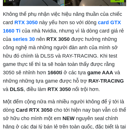
Không thể phụ nhận việc hiệu năng thuần của chiếc
card
RTX 3050
này yếu hơn so với dòng
card GTX
1660 Ti
của nhà Nvidia, nhưng vì là dòng card giá rẻ
của
series 30
nên
RTX 3050
được hưởng những
công nghệ mà những người đàn anh của mình sở
hữu đó chính là DLSS và RAY-TRACING. Khi test
game thực tế thì ta sẽ hoàn toàn thấy được rằng
3050 sẽ nhỉnh hơn
1660ti
ở các tựa
game AAA
và
những những tựa game được hỗ trợ
RAY-TRACING
và
DLSS
, điều làm
RTX 3050
nổi trội hơn.
Một đểm cộng nữa mà nhiều người không để ý tới là
dòng
Card RTX 3050
cho tới hiện nay bạn vẫn có thể
sở hữu cho mình một em
NEW
nguyên seal chính
hãng ở các đại lý bán lẻ trên toàn quốc, đặc biết là tại