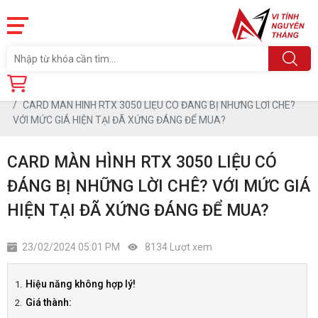
Trang chủ
Tin tức
CARD MÀN HÌNH RTX 3050 LIỆU CÓ ĐÁNG BỊ NHỮNG LỜI CHÊ?
VỚI MỨC GIÁ HIỆN TẠI ĐÃ XỨNG ĐÁNG ĐỂ MUA?
CARD MÀN HÌNH RTX 3050 LIỆU CÓ
ĐÁNG BỊ NHỮNG LỜI CHÊ? VỚI MỨC GIÁ
HIỆN TẠI ĐÃ XỨNG ĐÁNG ĐỂ MUA?
23/02/2024 05:01 PM
8134 Lượt xem
Hiệu năng không hợp lý!
Giá thành: