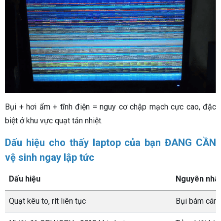
Bụi + hơi ẩm + tĩnh điện = nguy cơ chập mạch cực cao, đặc
biệt ở khu vực quạt tản nhiệt.
Dấu hiệu cho thấy laptop của bạn ĐANG CẦN
vệ sinh ngay lập tức
Dấu hiệu
Nguyên nhân
Quạt kêu to, rít liên tục
Bụi bám cánh