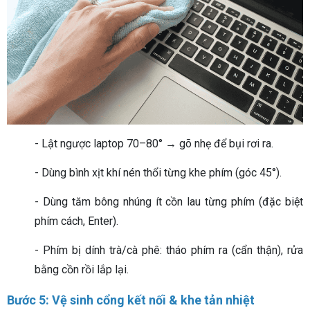
- Lật ngược laptop 70–80° → gõ nhẹ để bụi rơi ra.
- Dùng bình xịt khí nén thổi từng khe phím (góc 45°).
- Dùng tăm bông nhúng ít cồn lau từng phím (đặc biệt
phím cách, Enter).
- Phím bị dính trà/cà phê: tháo phím ra (cẩn thận), rửa
bằng cồn rồi lắp lại.
Bước 5: Vệ sinh cổng kết nối & khe tản nhiệt