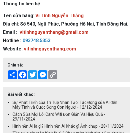
Thông tin liên hệ:
Tên cửa hàng
:
Vi Tính Nguyễn Thắng
Địa chỉ: Số 540, Ngũ Phúc, Phường Hố Nai, Tỉnh Đồng Nai.
Email :
vitinhnguyenthang@gmail.com
Hotline :
093748.5353
Website:
vitinhnguyenthang.com
Chia sẻ:
Share
Facebook
Twitter
Messenger
Copy
Link
Bài viết khác:
Sự Phát Triển của Trí Tuệ Nhân Tạo: Tác Động của AI đến
Máy Tính và Cuộc Sống Con Người - 12/12/2024
Cách Sửa Mọi Lỗi Card Wifi Đơn Giản Và Hiệu Quả -
29/11/2024
Hình nền AI là gì? Hình nền AI khác gì Ảnh chụp - 28/11/2024