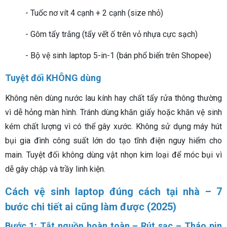
- Tuốc nơ vít 4 cạnh + 2 cạnh (size nhỏ)
- Gôm tẩy trắng (tẩy vết ố trên vỏ nhựa cực sạch)
- Bộ vệ sinh laptop 5-in-1 (bán phổ biến trên Shopee)
Tuyệt đối KHÔNG dùng
Không nên dùng nước lau kính hay chất tẩy rửa thông thường
vì dễ hỏng màn hình. Tránh dùng khăn giấy hoặc khăn vệ sinh
kém chất lượng vì có thể gây xước. Không sử dụng máy hút
bụi gia đình công suất lớn do tạo tĩnh điện nguy hiểm cho
main. Tuyệt đối không dùng vật nhọn kim loại để móc bụi vì
dễ gây chập và trầy linh kiện.
Cách vệ sinh laptop đúng cách tại nhà – 7
bước chi tiết ai cũng làm được (2025)
Bước 1: Tắt nguồn hoàn toàn – Rút sạc – Tháo pin