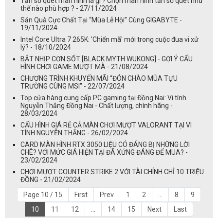
Tần số quét màn hình là gì ? Chọn màn hình tần số quét như
thế nào phù hợp ? - 27/11/2024
Săn Quà Cực Chất Tại “Mùa Lễ Hội” Cùng GIGABYTE -
19/11/2024
Intel Core Ultra 7 265K: 'Chiến mã' mới trong cuộc đua vi xử
lý? - 18/10/2024
BẮT NHỊP CƠN SỐT [BLACK MYTH WUKONG] - GỢI Ý CẤU
HÌNH CHƠI GAME MƯỢT MÀ - 21/08/2024
CHƯƠNG TRÌNH KHUYẾN MÃI “ĐÓN CHÀO MÙA TỰU
TRƯỜNG CÙNG MSI” - 22/07/2024
Top cửa hàng cung cấp PC gaming tại Đồng Nai: Vi tính
Nguyễn Thắng Đồng Nai - Chất lượng, chính hãng -
28/03/2024
CẤU HÌNH GIÁ RẺ CẢ MÀN CHƠI MƯỢT VALORANT TẠI VI
TÍNH NGUYỄN THẮNG - 26/02/2024
CARD MÀN HÌNH RTX 3050 LIỆU CÓ ĐÁNG BỊ NHỮNG LỜI
CHÊ? VỚI MỨC GIÁ HIỆN TẠI ĐÃ XỨNG ĐÁNG ĐỂ MUA? -
23/02/2024
CHƠI MƯỢT COUNTER STRIKE 2 VỚI TÀI CHÍNH CHỈ 10 TRIỆU
ĐỒNG - 21/02/2024
Page 10 / 15
First
Prev
1
2
...
8
9
10
11
12
...
14
15
Next
Last