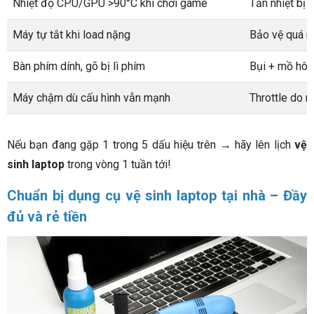
Nhiệt độ CPU/GPU >90°C khi chơi game
Tản nhiệt bị 
Máy tự tắt khi load nặng
Bảo vệ quá n
Bàn phím dính, gõ bị lì phím
Bụi + mồ hôi 
Máy chậm dù cấu hình vẫn mạnh
Throttle do 
Nếu bạn đang gặp 1 trong 5 dấu hiệu trên → hãy lên lịch
vệ
sinh laptop
trong vòng 1 tuần tới!
Chuẩn bị dụng cụ vệ sinh laptop tại nhà – Đầy
đủ và rẻ tiền