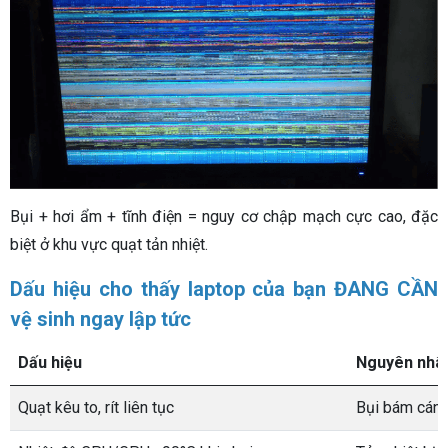
Bụi + hơi ẩm + tĩnh điện = nguy cơ chập mạch cực cao, đặc
biệt ở khu vực quạt tản nhiệt.
Dấu hiệu cho thấy laptop của bạn ĐANG CẦN
vệ sinh ngay lập tức
Dấu hiệu
Nguyên nhân
Quạt kêu to, rít liên tục
Bụi bám cánh