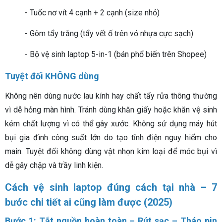
- Tuốc nơ vít 4 cạnh + 2 cạnh (size nhỏ)
- Gôm tẩy trắng (tẩy vết ố trên vỏ nhựa cực sạch)
- Bộ vệ sinh laptop 5-in-1 (bán phổ biến trên Shopee)
Tuyệt đối KHÔNG dùng
Không nên dùng nước lau kính hay chất tẩy rửa thông thường
vì dễ hỏng màn hình. Tránh dùng khăn giấy hoặc khăn vệ sinh
kém chất lượng vì có thể gây xước. Không sử dụng máy hút
bụi gia đình công suất lớn do tạo tĩnh điện nguy hiểm cho
main. Tuyệt đối không dùng vật nhọn kim loại để móc bụi vì
dễ gây chập và trầy linh kiện.
Cách vệ sinh laptop đúng cách tại nhà – 7
bước chi tiết ai cũng làm được (2025)
Bước 1: Tắt nguồn hoàn toàn – Rút sạc – Tháo pin