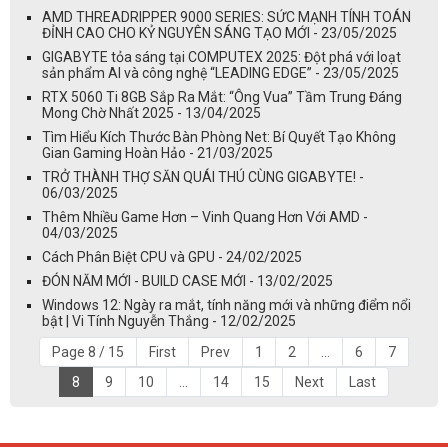
AMD THREADRIPPER 9000 SERIES: SỨC MẠNH TÍNH TOÁN
ĐỈNH CAO CHO KỶ NGUYÊN SÁNG TẠO MỚI - 23/05/2025
GIGABYTE tỏa sáng tại COMPUTEX 2025: Đột phá với loạt
sản phẩm AI và công nghệ “LEADING EDGE” - 23/05/2025
RTX 5060 Ti 8GB Sắp Ra Mắt: “Ông Vua” Tầm Trung Đáng
Mong Chờ Nhất 2025 - 13/04/2025
Tìm Hiểu Kích Thước Bàn Phòng Net: Bí Quyết Tạo Không
Gian Gaming Hoàn Hảo - 21/03/2025
TRỞ THÀNH THỢ SĂN QUÁI THÚ CÙNG GIGABYTE! -
06/03/2025
Thêm Nhiều Game Hơn – Vinh Quang Hơn Với AMD -
04/03/2025
Cách Phân Biệt CPU và GPU - 24/02/2025
ĐÓN NĂM MỚI - BUILD CASE MỚI - 13/02/2025
Windows 12: Ngày ra mắt, tính năng mới và những điểm nổi
bật | Vi Tính Nguyễn Thắng - 12/02/2025
Page 8 / 15
First
Prev
1
2
...
6
7
8
9
10
...
14
15
Next
Last