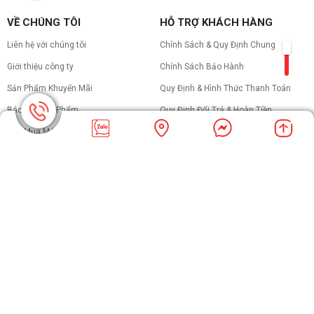
VỀ CHÚNG TÔI
HỖ TRỢ KHÁCH HÀNG
Liên hệ với chúng tôi
Chính Sách & Quy Định Chung
Giới thiệu công ty
Chính Sách Bảo Hành
Sản Phẩm Khuyến Mãi
Quy Định & Hình Thức Thanh Toán
Báo Giá Sản Phẩm
Quy Định Đổi Trả & Hoàn Tiền
Thu Mua Máy Cũ
Quy Định Vận Chuyển & Giao Nhận
Tin Công Nghệ
Quy Định Chính Sách Về Bảo Mật
Thông Tin
Sản Phẩm
CHÍNH SÁCH BẢO HÀNH KHI MUA
Linh Kiện
HÀNG KÊNH SHOPEE TIKTOK
Hành Trình Phát Triển
GIAO HÀNG TẬN NƠI HỎA TỐC 2H
Đổi trả sản phẩm trong vòng 7 ngày Kiểm tra tình trạng hàng hóa
online Chấp nhận nhiều hình thức thanh toán