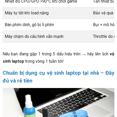
Nhiệt độ CPU/GPU >90°C khi chơi game
Tản nhiệt bị 
Máy tự tắt khi load nặng
Bảo vệ quá n
Bàn phím dính, gõ bị lì phím
Bụi + mồ hôi 
Máy chậm dù cấu hình vẫn mạnh
Throttle do 
Nếu bạn đang gặp 1 trong 5 dấu hiệu trên → hãy lên lịch
vệ
sinh laptop
trong vòng 1 tuần tới!
Chuẩn bị dụng cụ vệ sinh laptop tại nhà – Đầy
đủ và rẻ tiền