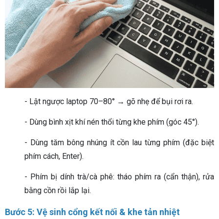
- Lật ngược laptop 70–80° → gõ nhẹ để bụi rơi ra.
- Dùng bình xịt khí nén thổi từng khe phím (góc 45°).
- Dùng tăm bông nhúng ít cồn lau từng phím (đặc biệt
phím cách, Enter).
- Phím bị dính trà/cà phê: tháo phím ra (cẩn thận), rửa
bằng cồn rồi lắp lại.
Bước 5: Vệ sinh cổng kết nối & khe tản nhiệt