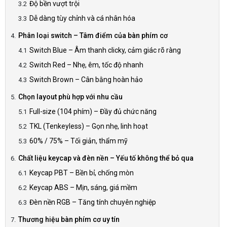
Độ bền vượt trội
Dễ dàng tùy chỉnh và cá nhân hóa
Phân loại switch – Tâm điểm của bàn phím cơ
Switch Blue – Âm thanh clicky, cảm giác rõ ràng
Switch Red – Nhẹ, êm, tốc độ nhanh
Switch Brown – Cân bằng hoàn hảo
Chọn layout phù hợp với nhu cầu
Full-size (104 phím) – Đầy đủ chức năng
TKL (Tenkeyless) – Gọn nhẹ, linh hoạt
60% / 75% – Tối giản, thẩm mỹ
Chất liệu keycap và đèn nền – Yếu tố không thể bỏ qua
Keycap PBT – Bền bỉ, chống mòn
Keycap ABS – Mịn, sáng, giá mềm
Đèn nền RGB – Tăng tính chuyên nghiệp
Thương hiệu bàn phím cơ uy tín