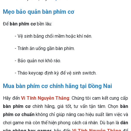
Mẹo bảo quản bàn phím cơ
Để
bàn phím cơ
bền lâu:
- Vệ sinh bằng chổi mềm hoặc khí nén.
- Tránh ăn uống gần bàn phím.
- Bảo quản nơi khô ráo.
- Tháo keycap định kỳ để vệ sinh switch.
Mua bàn phím cơ chính hãng tại Đồng Nai
Hãy đến
Vi Tính Nguyễn Thắng
:
Chúng tôi cam kết cung cấp
bàn phím cơ
chính hãng, giá tốt, tư vấn tận tâm.
Chọn
bàn
phím cơ chuẩn
không chỉ giúp nâng cao hiệu suất làm việc và
chơi game mà còn thể hiện phong cách cá nhân. Dù bạn là
dân
văn phòng hay gamer
, hãy đến
Vi Tính Nguyễn Thắng
để