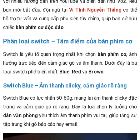
với nhiều hướng dẫn trên YouTube và diễn đàn như Voz. Nếu
bạn mới bắt đầu, đội ngũ tại
Vi Tính Nguyễn Thắng
có thể
hỗ trợ tư vấn và cung cấp phụ kiện tùy chỉnh, giúp bạn sở hữu
chiếc
bàn phím cơ
độc đáo
.
Phân loại switch – Tâm điểm của bàn phím cơ
Switch là yếu tố quan trọng nhất khi chọn
bàn phím cơ
, ảnh
hưởng trực tiếp đến cảm giác gõ và âm thanh. Dưới đây là ba
loại switch phổ biến nhất:
Blue
,
Red
và
Brown.
Switch Blue – Âm thanh clicky, cảm giác rõ ràng
Switch Blue có lực nhấn 50-60g, mang lại âm thanh clicky đặc
trưng và cảm giác gõ rõ ràng. Đây là lựa chọn lý tưởng cho
dân văn phòng
yêu thích âm thanh phím vui tai, giúp tăng sự
tập trung khi gõ báo cáo hay email.