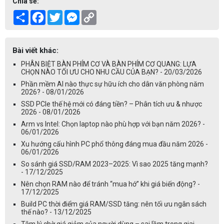
Chia sẻ:
Share
Facebook
Twitter
Messenger
Copy
Link
Bài viết khác:
PHÂN BIỆT BÀN PHÍM CƠ VÀ BÀN PHÍM CƠ QUANG: LỰA
CHỌN NÀO TỐI ƯU CHO NHU CẦU CỦA BẠN? - 20/03/2026
Phần mềm AI nào thực sự hữu ích cho dân văn phòng năm
2026? - 08/01/2026
SSD PCIe thế hệ mới có đáng tiền? – Phân tích ưu & nhược
2026 - 08/01/2026
Arm vs Intel: Chọn laptop nào phù hợp với bạn năm 2026? -
06/01/2026
Xu hướng cấu hình PC phổ thông đáng mua đầu năm 2026 -
06/01/2026
So sánh giá SSD/RAM 2023–2025: Vì sao 2025 tăng mạnh?
- 17/12/2025
Nên chọn RAM nào để tránh “mua hớ” khi giá biến động? -
17/12/2025
Build PC thời điểm giá RAM/SSD tăng: nên tối ưu ngân sách
thế nào? - 13/12/2025