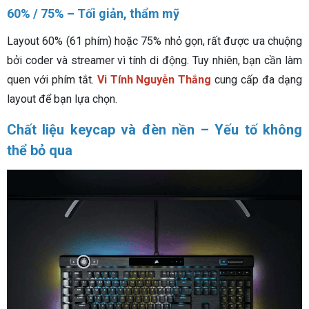
60% / 75% – Tối giản, thẩm mỹ
Layout 60% (61 phím) hoặc 75% nhỏ gọn, rất được ưa chuộng
bởi coder và streamer vì tính di động. Tuy nhiên, bạn cần làm
quen với phím tắt.
Vi Tính Nguyễn Thắng
cung cấp đa dạng
layout để bạn lựa chọn.
Chất liệu keycap và đèn nền – Yếu tố không
thể bỏ qua