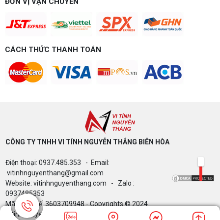
ĐƠN VỊ VẬN CHUYỂN
CÁCH THỨC THANH TOÁN
CÔNG TY TNHH VI TÍNH NGUYỄN THẮNG BIÊN HÒA​
Điện thoại: 0937.485.353 - Email:
vitinhnguyenthang@gmail.com
Website: vitinhnguyenthang.com - Zalo :
0937485353
Mã Số Thuế: 3603709948 - Copyrights © 2024
Vitinhnguyenthang.com. All Rights Reserved