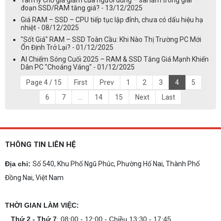
Tâm lý chờ giá giảm của người dùng – sai lầm trong giai
đoạn SSD/RAM tăng giá? - 13/12/2025
Giá RAM – SSD – CPU tiếp tục lập đỉnh, chưa có dấu hiệu hạ
nhiệt - 08/12/2025
"Sốt Giá" RAM – SSD Toàn Cầu: Khi Nào Thị Trường PC Mới
Ổn Định Trở Lại? - 01/12/2025
AI Chiếm Sóng Cuối 2025 – RAM & SSD Tăng Giá Mạnh Khiến
Dân PC "Choáng Váng" - 01/12/2025
Page 4 / 15
First
Prev
1
2
3
4
5
6
7
...
14
15
Next
Last
THÔNG TIN LIÊN HỆ
Địa chỉ:
Số 540, Khu Phố Ngũ Phúc, Phường Hố Nai, Thành Phố
Đồng Nai, Việt Nam
THỜI GIAN LÀM VIỆC:
Thứ 2 - Thứ 7
: 08:00 - 12:00 - Chiều 13:30 - 17:45