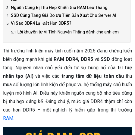
Nguồn Cung Bị Thu Hẹp Khiến Giá RAM Leo Thang
SSD Cũng Tăng Giá Do Ưu Tiên Sản Xuất Cho Server AI
Vì Sao DDR4 Lại Đắt Hơn DDR5?
Lời khuyên từ Vi Tính Nguyễn Thắng dành cho anh em
Thị trường linh kiện máy tính cuối năm 2025 đang chứng kiến
biến động mạnh khi giá
RAM DDR4, DDR5
và
SSD
đồng loạt
tăng. Nguyên nhân chủ yếu đến từ sự bùng nổ của
trí tuệ
nhân tạo (AI)
và việc các
trung tâm dữ liệu toàn cầu
thu
mua số lượng lớn linh kiện để phục vụ hệ thống máy chủ huấn
luyện mô hình AI. Điều này khiến nguồn cung bộ nhớ tiêu dùng
bị thu hẹp đáng kể. Đáng chú ý, mức giá DDR4 thậm chí còn
cao hơn DDR5 – một nghịch lý hiếm gặp trong thị trường
RAM.