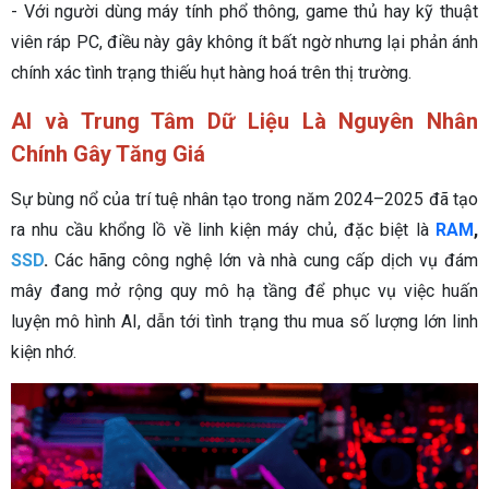
- Với người dùng máy tính phổ thông, game thủ hay kỹ thuật
viên ráp PC, điều này gây không ít bất ngờ nhưng lại phản ánh
chính xác tình trạng thiếu hụt hàng hoá trên thị trường.
AI và Trung Tâm Dữ Liệu Là Nguyên Nhân
Chính Gây Tăng Giá
Sự bùng nổ của trí tuệ nhân tạo trong năm 2024–2025 đã tạo
ra nhu cầu khổng lồ về linh kiện máy chủ, đặc biệt là
RAM
,
SSD
.
Các hãng công nghệ lớn và nhà cung cấp dịch vụ đám
mây đang mở rộng quy mô hạ tầng để phục vụ việc huấn
luyện mô hình AI, dẫn tới tình trạng thu mua số lượng lớn linh
kiện nhớ.