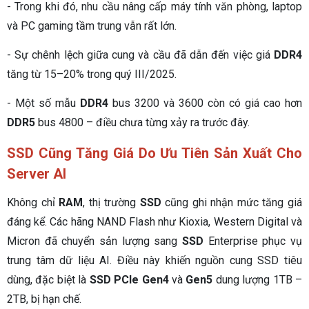
- Trong khi đó, nhu cầu nâng cấp máy tính văn phòng, laptop
và PC gaming tầm trung vẫn rất lớn.
- Sự chênh lệch giữa cung và cầu đã dẫn đến việc giá
DDR4
tăng từ 15–20% trong quý III/2025.
- Một số mẫu
DDR4
bus 3200 và 3600 còn có giá cao hơn
DDR5
bus 4800 – điều chưa từng xảy ra trước đây.
SSD Cũng Tăng Giá Do Ưu Tiên Sản Xuất Cho
Server AI
Không chỉ
RAM
, thị trường
SSD
cũng ghi nhận mức tăng giá
đáng kể. Các hãng NAND Flash như Kioxia, Western Digital và
Micron đã chuyển sản lượng sang
SSD
Enterprise phục vụ
trung tâm dữ liệu AI. Điều này khiến nguồn cung SSD tiêu
dùng, đặc biệt là
SSD PCIe Gen4
và
Gen5
dung lượng 1TB –
2TB, bị hạn chế.