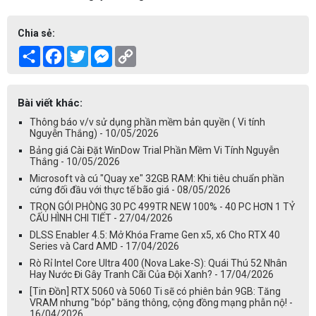
Chia sẻ:
Share
Facebook
Twitter
Messenger
Copy
Link
Bài viết khác:
Thông báo v/v sử dụng phần mềm bản quyền ( Vi tính
Nguyễn Thắng) - 10/05/2026
Bảng giá Cài Đặt WinDow Trial Phần Mềm Vi Tính Nguyễn
Thắng - 10/05/2026
Microsoft và cú "Quay xe" 32GB RAM: Khi tiêu chuẩn phần
cứng đối đầu với thực tế bão giá - 08/05/2026
TRỌN GÓI PHÒNG 30 PC 499TR NEW 100% - 40 PC HƠN 1 TỶ
CẤU HÌNH CHI TIẾT - 27/04/2026
DLSS Enabler 4.5: Mở Khóa Frame Gen x5, x6 Cho RTX 40
Series và Card AMD - 17/04/2026
Rò Rỉ Intel Core Ultra 400 (Nova Lake-S): Quái Thú 52 Nhân
Hay Nước Đi Gây Tranh Cãi Của Đội Xanh? - 17/04/2026
[Tin Đồn] RTX 5060 và 5060 Ti sẽ có phiên bản 9GB: Tăng
VRAM nhưng "bóp" băng thông, cộng đồng mạng phẫn nộ! -
16/04/2026