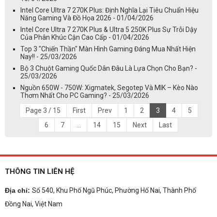
Intel Core Ultra 7 270K Plus: Định Nghĩa Lại Tiêu Chuẩn Hiệu
Năng Gaming Và Đồ Họa 2026 - 01/04/2026
Intel Core Ultra 7 270K Plus & Ultra 5 250K Plus Sự Trỗi Dậy
Của Phân Khúc Cận Cao Cấp - 01/04/2026
Top 3 "Chiến Thần" Màn Hình Gaming Đáng Mua Nhất Hiện
Nay!! - 25/03/2026
Bộ 3 Chuột Gaming Quốc Dân Đâu Là Lựa Chọn Cho Bạn? -
25/03/2026
Nguồn 650W - 750W: Xigmatek, Segotep Và MIK – Kèo Nào
Thơm Nhất Cho PC Gaming? - 25/03/2026
Page 3 / 15
First
Prev
1
2
3
4
5
6
7
...
14
15
Next
Last
THÔNG TIN LIÊN HỆ
Địa chỉ:
Số 540, Khu Phố Ngũ Phúc, Phường Hố Nai, Thành Phố
Đồng Nai, Việt Nam