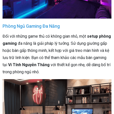
Phòng Ngủ Gaming Đa Năng
Đối với những game thủ có không gian nhỏ, một
setup phòng
gaming
đa năng là giải pháp lý tưởng. Sử dụng giường gấp
hoặc bàn gấp thông minh, kết hợp với giá treo màn hình và kệ
lưu trữ linh kiện. Bạn có thể tham khảo các mẫu bàn gaming
tại
Vi Tính Nguyễn Thắng
với thiết kế gọn nhẹ, dễ dàng bố trí
trong phòng ngủ nhỏ.