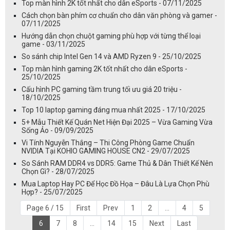
Top màn hình 2K tốt nhất cho dân eSports - 07/11/2025
Cách chọn bàn phím cơ chuẩn cho dân văn phòng và gamer -
07/11/2025
Hướng dẫn chọn chuột gaming phù hợp với từng thể loại
game - 03/11/2025
So sánh chip Intel Gen 14 và AMD Ryzen 9 - 25/10/2025
Top màn hình gaming 2K tốt nhất cho dân eSports -
25/10/2025
Cấu hình PC gaming tầm trung tối ưu giá 20 triệu -
18/10/2025
Top 10 laptop gaming đáng mua nhất 2025 - 17/10/2025
5+ Mẫu Thiết Kế Quán Net Hiện Đại 2025 – Vừa Gaming Vừa
Sống Ảo - 09/09/2025
Vi Tính Nguyễn Thắng – Thi Công Phòng Game Chuẩn
NVIDIA Tại KOHIO GAMING HOUSE CN2 - 29/07/2025
So Sánh RAM DDR4 vs DDR5: Game Thủ & Dân Thiết Kế Nên
Chọn Gì? - 28/07/2025
Mua Laptop Hay PC Để Học Đồ Họa – Đâu Là Lựa Chọn Phù
Hợp? - 25/07/2025
Page 6 / 15
First
Prev
1
2
...
4
5
6
7
8
...
14
15
Next
Last