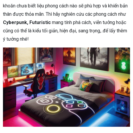
khoăn chưa biết liệu phong cách nào sẽ phù hợp và khiến bản
thân được thỏa mãn. Thì hãy nghiên cứu các phong cách như
Cyberpunk, Futuristic
mang tính phá cách, viễn tưởng hoặc
cũng có thể là kiểu tối giản, hiện đại, sang trọng,..để lấy thêm
ý tưởng nhé!