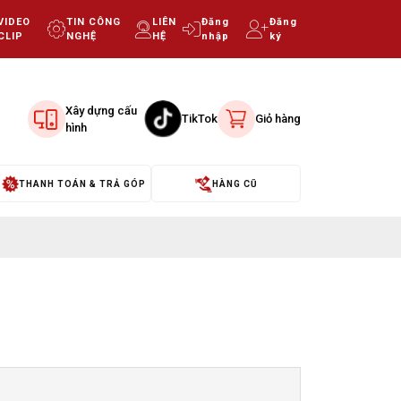
VIDEO
TIN CÔNG
LIÊN
Đăng
Đăng
CLIP
NGHỆ
HỆ
nhập
ký
Xây dựng cấu
TikTok
Giỏ hàng
hình
THANH TOÁN & TRẢ GÓP
HÀNG CŨ