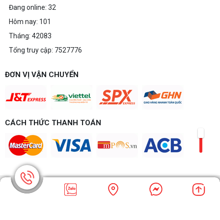
Đang online: 32
Hôm nay: 101
Tháng: 42083
Tổng truy cập: 7527776
ĐƠN VỊ VẬN CHUYỂN
CÁCH THỨC THANH TOÁN
CÔNG TY TNHH VI TÍNH NGUYỄN THẮNG BIÊN HÒA​