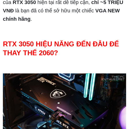
của
RTX 3050
hiện tại rất dễ tiếp cận,
chỉ ~5 TRIỆU
VNĐ
là bạn đã có thể sở hữu một chiếc
VGA NEW
chính hãng
.
RTX 3050 HIỆU NĂNG ĐẾN ĐÂU ĐỂ
THAY THẾ 2060?