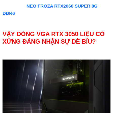
NEO FROZA RTX2060 SUPER 8G
DDR6
VẬY DÒNG VGA RTX 3050 LIỆU CÓ
XỨNG ĐÁNG NHẬN SỰ DÈ BỈU?