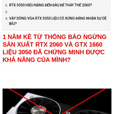
RTX 3050 HIỆU NĂNG ĐẾN ĐÂU ĐỂ THAY THẾ 2060?
VẬY DÒNG VGA RTX 3050 LIỆU CÓ XỨNG ĐÁNG NHẬN SỰ DÈ
BỈU?
1 NĂM KỀ TỪ THÔNG BÁO NGỪNG
SẢN XUẤT RTX 2060 VÀ GTX 1660
LIỆU 3050 ĐÃ CHỨNG MINH ĐƯỢC
KHẢ NĂNG CỦA MÌNH?