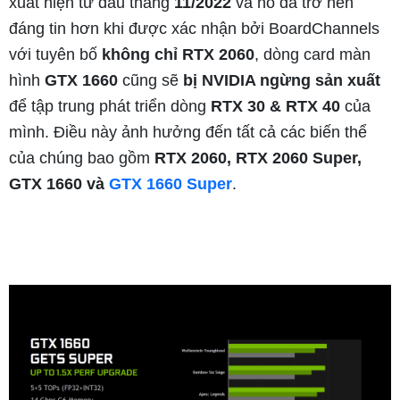
xuất hiện từ đầu tháng
11/2022
và nó đã trở nên
đáng tin hơn khi được xác nhận bởi BoardChannels
với tuyên bố
không chỉ RTX 2060
, dòng card màn
hình
GTX 1660
cũng sẽ
bị NVIDIA ngừng sản xuất
để tập trung phát triển dòng
RTX 30 & RTX 40
của
mình. Điều này ảnh hưởng đến tất cả các biến thể
của chúng bao gồm
RTX 2060, RTX 2060 Super,
GTX 1660 và
GTX 1660 Super
.