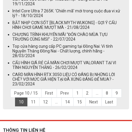
19/11/2024
Intel Core Ultra 7 265K: 'Chiến mã' mới trong cuộc đua vi xử
lý? - 18/10/2024
BẮT NHỊP CƠN SỐT [BLACK MYTH WUKONG] - GỢI Ý CẤU
HÌNH CHƠI GAME MƯỢT MÀ - 21/08/2024
CHƯƠNG TRÌNH KHUYẾN MÃI “ĐÓN CHÀO MÙA TỰU
TRƯỜNG CÙNG MSI” - 22/07/2024
Top cửa hàng cung cấp PC gaming tại Đồng Nai: Vi tính
Nguyễn Thắng Đồng Nai - Chất lượng, chính hãng -
28/03/2024
CẤU HÌNH GIÁ RẺ CẢ MÀN CHƠI MƯỢT VALORANT TẠI VI
TÍNH NGUYỄN THẮNG - 26/02/2024
CARD MÀN HÌNH RTX 3050 LIỆU CÓ ĐÁNG BỊ NHỮNG LỜI
CHÊ? VỚI MỨC GIÁ HIỆN TẠI ĐÃ XỨNG ĐÁNG ĐỂ MUA? -
23/02/2024
Page 10 / 15
First
Prev
1
2
...
8
9
10
11
12
...
14
15
Next
Last
THÔNG TIN LIÊN HỆ