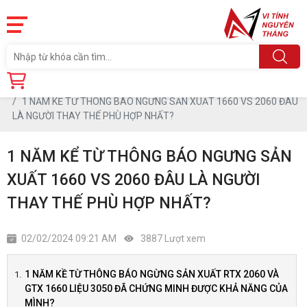
Trang chủ
Tin tức
1 NĂM KỂ TỪ THÔNG BÁO NGƯNG SẢN XUẤT 1660 VS 2060 ĐÂU
LÀ NGƯỜI THAY THẾ PHÙ HỢP NHẤT?
1 NĂM KỂ TỪ THÔNG BÁO NGƯNG SẢN
XUẤT 1660 VS 2060 ĐÂU LÀ NGƯỜI
THAY THẾ PHÙ HỢP NHẤT?
02/02/2024 09:21 AM
3887 Lượt xem
1 NĂM KỀ TỪ THÔNG BÁO NGỪNG SẢN XUẤT RTX 2060 VÀ
GTX 1660 LIỆU 3050 ĐÃ CHỨNG MINH ĐƯỢC KHẢ NĂNG CỦA
MÌNH?