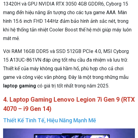
13420H và GPU NVIDIA RTX 3050 4GB GDDR6, Cyborg 15
mang đến hiệu năng ấn tượng cho các tựa game AAA. Màn
hình 15.6 inch FHD 144Hz đảm bảo hình ảnh sắc nét, trong
khi hệ thống tản nhiệt Cooler Boost thế hệ mới giúp máy luôn
mát mẻ.
Với RAM 16GB DDR5 và SSD 512GB PCIe 4.0, MSI Cyborg
15 A13UC-861VN đáp ứng tốt nhu cầu đa nhiệm và lưu trữ.
Thiết kế của máy không quá hầm hố, phù hợp cho cả chơi
game và công việc văn phòng. Đây là một trong những mẫu
laptop gaming
có giá trị tốt nhất trong năm 2025.
4.
Laptop Gaming
Lenovo Legion 7i Gen 9 (RTX
4070 – i9 Gen 14)
Thiết Kế Tinh Tế, Hiệu Năng Mạnh Mẽ