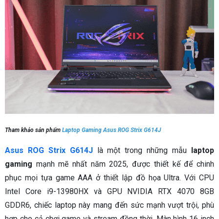
Tham khảo sản phẩm
Laptop Gaming Asus ROG Strix G614J
Asus ROG Strix G614J
là một trong những mẫu
laptop
gaming
mạnh mẽ nhất năm 2025, được thiết kế để chinh
phục mọi tựa game AAA ở thiết lập đồ họa Ultra. Với CPU
Intel Core i9-13980HX và GPU NVIDIA RTX 4070 8GB
GDDR6, chiếc laptop này mang đến sức mạnh vượt trội, phù
hợp cho cả chơi game và stream đồng thời. Màn hình 16 inch