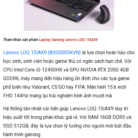
Tham khảo sản phẩm
Laptop Gaming Lenovo LOQ 15IAX9
Lenovo LOQ 15IAX9 (83GS005KVN)
là lựa chọn hoàn hảo cho
học sinh, sinh viên hoặc game thủ có ngân sách hạn chế. Với
CPU Intel Core i5-12450HX và GPU NVIDIA RTX 2050 4GB
GDDR6, máy mang đến hiệu năng ổn định cho các tựa game
phổ biến như Valorant, CS:GO hay FIFA. Màn hình 15.6 inch
FHD 144Hz mang lại trải nghiệm hình ảnh mượt mà.
Hệ thống tản nhiệt cải tiến giúp Lenovo LOQ 15IAX9 duy trì
hiệu suất tốt trong phân khúc giá rẻ. Với RAM 16GB DDR5 và
SSD 512GB, đây là lựa chọn lý tưởng cho người mới bắt đầu
hành trình gaming.