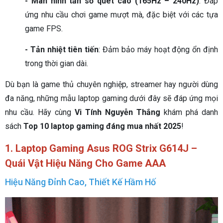
- Màn hình tần số quét cao (165Hz – 240Hz)
: Đáp
ứng nhu cầu chơi game mượt mà, đặc biệt với các tựa
game FPS.
- Tản nhiệt tiên tiến
: Đảm bảo máy hoạt động ổn định
trong thời gian dài.
Dù bạn là game thủ chuyên nghiệp, streamer hay người dùng
đa năng, những mẫu laptop gaming dưới đây sẽ đáp ứng mọi
nhu cầu. Hãy cùng
Vi Tính Nguyễn Thắng
khám phá danh
sách
Top 10 laptop gaming đáng mua nhất 2025
!
1. Laptop Gaming Asus ROG Strix G614J –
Quái Vật Hiệu Năng Cho Game AAA
Hiệu Năng Đỉnh Cao, Thiết Kế Hầm Hố