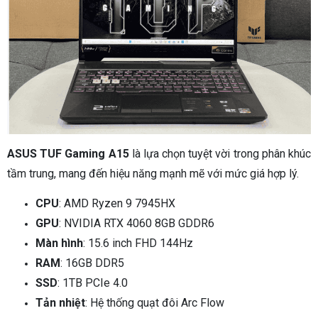
ASUS TUF Gaming A15
là lựa chọn tuyệt vời trong phân khúc
tầm trung, mang đến hiệu năng mạnh mẽ với mức giá hợp lý.
CPU
: AMD Ryzen 9 7945HX
GPU
: NVIDIA RTX 4060 8GB GDDR6
Màn hình
: 15.6 inch FHD 144Hz
RAM
: 16GB DDR5
SSD
: 1TB PCIe 4.0
Tản nhiệt
: Hệ thống quạt đôi Arc Flow