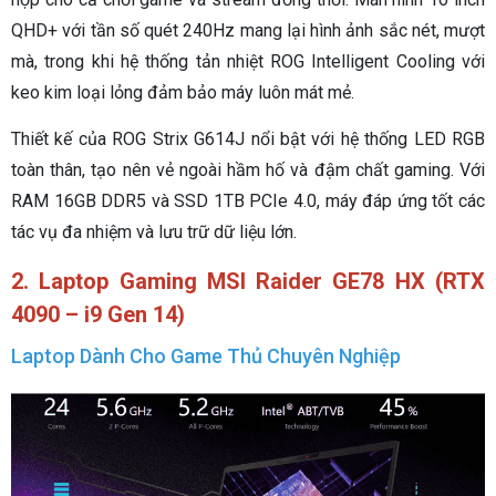
QHD+ với tần số quét 240Hz mang lại hình ảnh sắc nét, mượt
mà, trong khi hệ thống tản nhiệt ROG Intelligent Cooling với
keo kim loại lỏng đảm bảo máy luôn mát mẻ.
Thiết kế của ROG Strix G614J nổi bật với hệ thống LED RGB
toàn thân, tạo nên vẻ ngoài hầm hố và đậm chất gaming. Với
RAM 16GB DDR5 và SSD 1TB PCIe 4.0, máy đáp ứng tốt các
tác vụ đa nhiệm và lưu trữ dữ liệu lớn.
2. Laptop Gaming MSI Raider GE78 HX (RTX
4090 – i9 Gen 14)
Laptop Dành Cho Game Thủ Chuyên Nghiệp