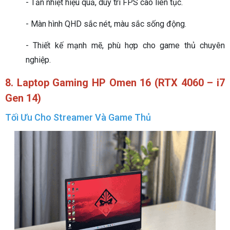
- Tản nhiệt hiệu quả, duy trì FPS cao liên tục.
- Màn hình QHD sắc nét, màu sắc sống động.
- Thiết kế mạnh mẽ, phù hợp cho game thủ chuyên
nghiệp.
8.
Laptop Gaming
HP Omen 16 (RTX 4060 – i7
Gen 14)
Tối Ưu Cho Streamer Và Game Thủ