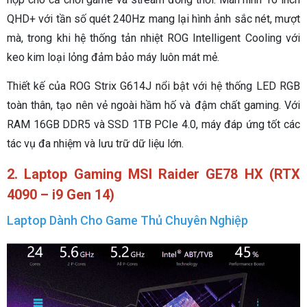
QHD+ với tần số quét 240Hz mang lại hình ảnh sắc nét, mượt
mà, trong khi hệ thống tản nhiệt ROG Intelligent Cooling với
keo kim loại lỏng đảm bảo máy luôn mát mẻ.
Thiết kế của ROG Strix G614J nổi bật với hệ thống LED RGB
toàn thân, tạo nên vẻ ngoài hầm hố và đậm chất gaming. Với
RAM 16GB DDR5 và SSD 1TB PCIe 4.0, máy đáp ứng tốt các
tác vụ đa nhiệm và lưu trữ dữ liệu lớn.
2. Laptop Gaming MSI Raider GE78 HX (RTX
4090 – i9 Gen 14)
Laptop Dành Cho Game Thủ Chuyên Nghiệp