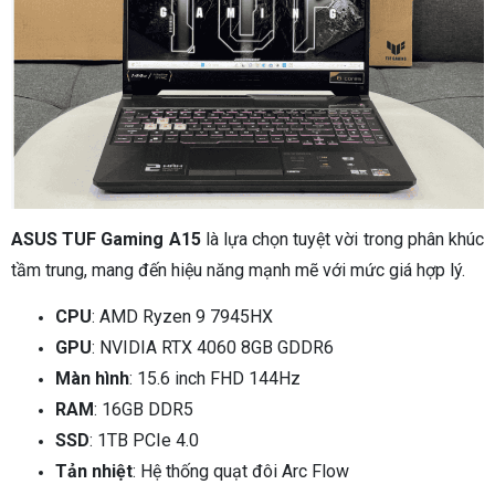
ASUS TUF Gaming A15
là lựa chọn tuyệt vời trong phân khúc
tầm trung, mang đến hiệu năng mạnh mẽ với mức giá hợp lý.
CPU
: AMD Ryzen 9 7945HX
GPU
: NVIDIA RTX 4060 8GB GDDR6
Màn hình
: 15.6 inch FHD 144Hz
RAM
: 16GB DDR5
SSD
: 1TB PCIe 4.0
Tản nhiệt
: Hệ thống quạt đôi Arc Flow