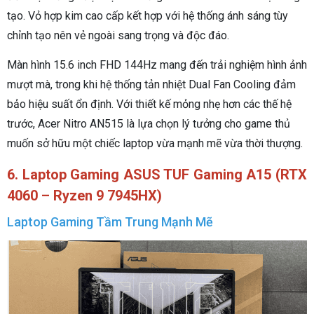
tạo. Vỏ hợp kim cao cấp kết hợp với hệ thống ánh sáng tùy
chỉnh tạo nên vẻ ngoài sang trọng và độc đáo.
Màn hình 15.6 inch FHD 144Hz mang đến trải nghiệm hình ảnh
mượt mà, trong khi hệ thống tản nhiệt Dual Fan Cooling đảm
bảo hiệu suất ổn định. Với thiết kế mỏng nhẹ hơn các thế hệ
trước, Acer Nitro AN515 là lựa chọn lý tưởng cho game thủ
muốn sở hữu một chiếc laptop vừa mạnh mẽ vừa thời thượng.
6.
Laptop Gaming
ASUS TUF Gaming A15 (RTX
4060 – Ryzen 9 7945HX)
Laptop Gaming Tầm Trung Mạnh Mẽ