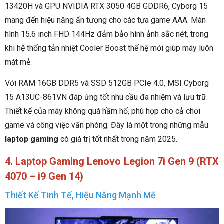
13420H và GPU NVIDIA RTX 3050 4GB GDDR6, Cyborg 15
mang đến hiệu năng ấn tượng cho các tựa game AAA. Màn
hình 15.6 inch FHD 144Hz đảm bảo hình ảnh sắc nét, trong
khi hệ thống tản nhiệt Cooler Boost thế hệ mới giúp máy luôn
mát mẻ.
Với RAM 16GB DDR5 và SSD 512GB PCIe 4.0, MSI Cyborg
15 A13UC-861VN đáp ứng tốt nhu cầu đa nhiệm và lưu trữ.
Thiết kế của máy không quá hầm hố, phù hợp cho cả chơi
game và công việc văn phòng. Đây là một trong những mẫu
laptop gaming
có giá trị tốt nhất trong năm 2025.
4.
Laptop Gaming
Lenovo Legion 7i Gen 9 (RTX
4070 – i9 Gen 14)
Thiết Kế Tinh Tế, Hiệu Năng Mạnh Mẽ