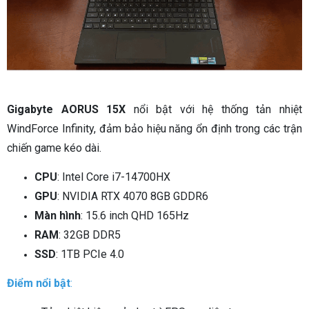
Gigabyte AORUS 15X
nổi bật với hệ thống tản nhiệt
WindForce Infinity, đảm bảo hiệu năng ổn định trong các trận
chiến game kéo dài.
CPU
: Intel Core i7-14700HX
GPU
: NVIDIA RTX 4070 8GB GDDR6
Màn hình
: 15.6 inch QHD 165Hz
RAM
: 32GB DDR5
SSD
: 1TB PCIe 4.0
Điểm nổi bật
: