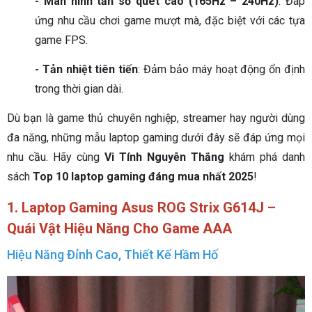
- Màn hình tần số quét cao (165Hz – 240Hz)
: Đáp
ứng nhu cầu chơi game mượt mà, đặc biệt với các tựa
game FPS.
- Tản nhiệt tiên tiến
: Đảm bảo máy hoạt động ổn định
trong thời gian dài.
Dù bạn là game thủ chuyên nghiệp, streamer hay người dùng
đa năng, những mẫu laptop gaming dưới đây sẽ đáp ứng mọi
nhu cầu. Hãy cùng
Vi Tính Nguyễn Thắng
khám phá danh
sách
Top 10 laptop gaming đáng mua nhất 2025
!
1. Laptop Gaming Asus ROG Strix G614J –
Quái Vật Hiệu Năng Cho Game AAA
Hiệu Năng Đỉnh Cao, Thiết Kế Hầm Hố