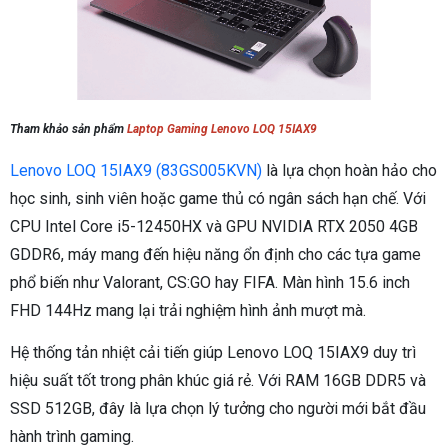
Tham khảo sản phẩm
Laptop Gaming Lenovo LOQ 15IAX9
Lenovo LOQ 15IAX9 (83GS005KVN)
là lựa chọn hoàn hảo cho
học sinh, sinh viên hoặc game thủ có ngân sách hạn chế. Với
CPU Intel Core i5-12450HX và GPU NVIDIA RTX 2050 4GB
GDDR6, máy mang đến hiệu năng ổn định cho các tựa game
phổ biến như Valorant, CS:GO hay FIFA. Màn hình 15.6 inch
FHD 144Hz mang lại trải nghiệm hình ảnh mượt mà.
Hệ thống tản nhiệt cải tiến giúp Lenovo LOQ 15IAX9 duy trì
hiệu suất tốt trong phân khúc giá rẻ. Với RAM 16GB DDR5 và
SSD 512GB, đây là lựa chọn lý tưởng cho người mới bắt đầu
hành trình gaming.