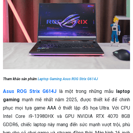
Tham khảo sản phẩm
Laptop Gaming Asus ROG Strix G614J
Asus ROG Strix G614J
là một trong những mẫu
laptop
gaming
mạnh mẽ nhất năm 2025, được thiết kế để chinh
phục mọi tựa game AAA ở thiết lập đồ họa Ultra. Với CPU
Intel Core i9-13980HX và GPU NVIDIA RTX 4070 8GB
GDDR6, chiếc laptop này mang đến sức mạnh vượt trội, phù
hợp cho cả chơi game và stream đồng thời. Màn hình 16 inch