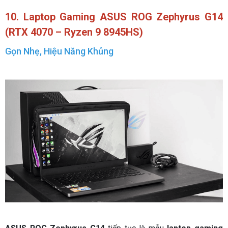
10.
Laptop Gaming
ASUS ROG Zephyrus G14
(RTX 4070 – Ryzen 9 8945HS)
Gọn Nhẹ, Hiệu Năng Khủng