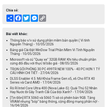
Chia sẻ:
Share
Facebook
Twitter
Messenger
Copy
Link
Bài viết khác:
Thông báo v/v sử dụng phần mềm bản quyền ( Vi tính
Nguyễn Thắng) - 10/05/2026
Bảng giá Cài Đặt WinDow Trial Phần Mềm Vi Tính Nguyễn
Thắng - 10/05/2026
Microsoft và cú "Quay xe" 32GB RAM: Khi tiêu chuẩn phần
cứng đối đầu với thực tế bão giá - 08/05/2026
TRỌN GÓI PHÒNG 30 PC 499TR NEW 100% - 40 PC HƠN 1 TỶ
CẤU HÌNH CHI TIẾT - 27/04/2026
DLSS Enabler 4.5: Mở Khóa Frame Gen x5, x6 Cho RTX 40
Series và Card AMD - 17/04/2026
Rò Rỉ Intel Core Ultra 400 (Nova Lake-S): Quái Thú 52 Nhân
Hay Nước Đi Gây Tranh Cãi Của Đội Xanh? - 17/04/2026
[Tin Đồn] RTX 5060 và 5060 Ti sẽ có phiên bản 9GB: Tăng
VRAM nhưng "bóp" băng thông, cộng đồng mạng phẫn nộ! -
16/04/2026