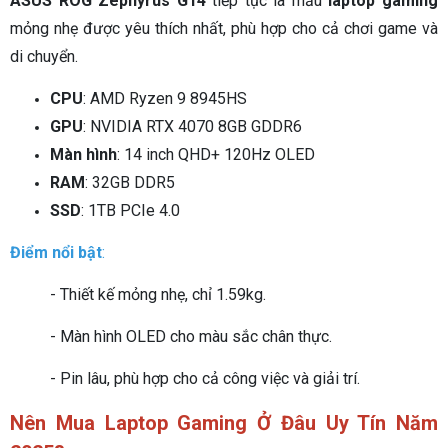
ASUS ROG Zephyrus G14
tiếp tục là mẫu
laptop gaming
mỏng nhẹ được yêu thích nhất, phù hợp cho cả chơi game và
di chuyển.
CPU
: AMD Ryzen 9 8945HS
GPU
: NVIDIA RTX 4070 8GB GDDR6
Màn hình
: 14 inch QHD+ 120Hz OLED
RAM
: 32GB DDR5
SSD
: 1TB PCIe 4.0
Điểm nổi bật
:
- Thiết kế mỏng nhẹ, chỉ 1.59kg.
- Màn hình OLED cho màu sắc chân thực.
- Pin lâu, phù hợp cho cả công việc và giải trí.
Nên Mua Laptop Gaming Ở Đâu Uy Tín Năm