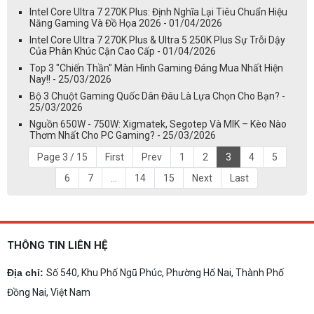
Intel Core Ultra 7 270K Plus: Định Nghĩa Lại Tiêu Chuẩn Hiệu
Năng Gaming Và Đồ Họa 2026 - 01/04/2026
Intel Core Ultra 7 270K Plus & Ultra 5 250K Plus Sự Trỗi Dậy
Của Phân Khúc Cận Cao Cấp - 01/04/2026
Top 3 "Chiến Thần" Màn Hình Gaming Đáng Mua Nhất Hiện
Nay!! - 25/03/2026
Bộ 3 Chuột Gaming Quốc Dân Đâu Là Lựa Chọn Cho Bạn? -
25/03/2026
Nguồn 650W - 750W: Xigmatek, Segotep Và MIK – Kèo Nào
Thơm Nhất Cho PC Gaming? - 25/03/2026
Page 3 / 15
First
Prev
1
2
3
4
5
6
7
...
14
15
Next
Last
THÔNG TIN LIÊN HỆ
Địa chỉ:
Số 540, Khu Phố Ngũ Phúc, Phường Hố Nai, Thành Phố
Đồng Nai, Việt Nam