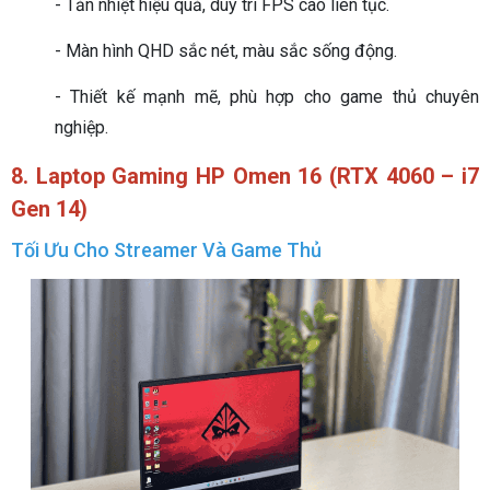
- Tản nhiệt hiệu quả, duy trì FPS cao liên tục.
- Màn hình QHD sắc nét, màu sắc sống động.
- Thiết kế mạnh mẽ, phù hợp cho game thủ chuyên
nghiệp.
8.
Laptop Gaming
HP Omen 16 (RTX 4060 – i7
Gen 14)
Tối Ưu Cho Streamer Và Game Thủ