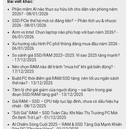
Bài viết khác:
Phần mềm AI nào thực sự hữu ích cho dân văn phòng năm
2026? - 08/01/2026
SSD PCIe thế hệ mới có đáng tiền? – Phân tích ưu & nhược
2026 - 08/01/2026
Arm vs Intel: Chọn laptop nào phù hợp với bạn năm 2026? -
06/01/2026
Xu hướng cấu hình PC phổ thông đáng mua đầu năm 2026 -
06/01/2026
So sánh giá SSD/RAM 2023–2025: Vì sao 2025 tăng mạnh?
- 17/12/2025
Nên chọn RAM nào để tránh “mua hớ” khi giá biến động? -
17/12/2025
Build PC thời điểm giá RAM/SSD tăng: nên tối ưu ngân sách
thế nào? - 13/12/2025
Tâm lý chờ giá giảm của người dùng – sai lầm trong giai
đoạn SSD/RAM tăng giá? - 13/12/2025
Giá RAM – SSD – CPU tiếp tục lập đỉnh, chưa có dấu hiệu hạ
nhiệt - 08/12/2025
"Sốt Giá" RAM – SSD Toàn Cầu: Khi Nào Thị Trường PC Mới
Ổn Định Trở Lại? - 01/12/2025
AI Chiếm Sóng Cuối 2025 – RAM & SSD Tăng Giá Mạnh Khiến
Dân PC "Choáng Váng" - 01/12/2025