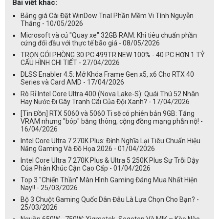
Bài viết khác:
Bảng giá Cài Đặt WinDow Trial Phần Mềm Vi Tính Nguyễn
Thắng - 10/05/2026
Microsoft và cú "Quay xe" 32GB RAM: Khi tiêu chuẩn phần
cứng đối đầu với thực tế bão giá - 08/05/2026
TRỌN GÓI PHÒNG 30 PC 499TR NEW 100% - 40 PC HƠN 1 TỶ
CẤU HÌNH CHI TIẾT - 27/04/2026
DLSS Enabler 4.5: Mở Khóa Frame Gen x5, x6 Cho RTX 40
Series và Card AMD - 17/04/2026
Rò Rỉ Intel Core Ultra 400 (Nova Lake-S): Quái Thú 52 Nhân
Hay Nước Đi Gây Tranh Cãi Của Đội Xanh? - 17/04/2026
[Tin Đồn] RTX 5060 và 5060 Ti sẽ có phiên bản 9GB: Tăng
VRAM nhưng "bóp" băng thông, cộng đồng mạng phẫn nộ! -
16/04/2026
Intel Core Ultra 7 270K Plus: Định Nghĩa Lại Tiêu Chuẩn Hiệu
Năng Gaming Và Đồ Họa 2026 - 01/04/2026
Intel Core Ultra 7 270K Plus & Ultra 5 250K Plus Sự Trỗi Dậy
Của Phân Khúc Cận Cao Cấp - 01/04/2026
Top 3 "Chiến Thần" Màn Hình Gaming Đáng Mua Nhất Hiện
Nay!! - 25/03/2026
Bộ 3 Chuột Gaming Quốc Dân Đâu Là Lựa Chọn Cho Bạn? -
25/03/2026
Nguồn 650W - 750W: Xigmatek, Segotep Và MIK – Kèo Nào