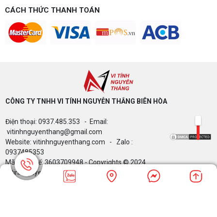
CÁCH THỨC THANH TOÁN
CÔNG TY TNHH VI TÍNH NGUYỄN THẮNG BIÊN HÒA​
Điện thoại: 0937.485.353 - Email:
vitinhnguyenthang@gmail.com
Website: vitinhnguyenthang.com - Zalo :
0937485353
Mã Số Thuế: 3603709948 - Copyrights © 2024
Vitinhnguyenthang.com. All Rights Reserved