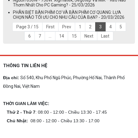
Thơm Nhất Cho PC Gaming? - 25/03/2026
PHÂN BIỆT BÀN PHÍM CƠ VÀ BÀN PHÍM CƠ QUANG: LỰA
CHỌN NÀO TỐI ƯU CHO NHU CẦU CỦA BẠN? - 20/03/2026
Page 3 / 15
First
Prev
1
2
3
4
5
6
7
...
14
15
Next
Last
THÔNG TIN LIÊN HỆ
Địa chỉ:
Số 540, Khu Phố Ngũ Phúc, Phường Hố Nai, Thành Phố
Đồng Nai, Việt Nam
THỜI GIAN LÀM VIỆC:
Thứ 2 - Thứ 7
: 08:00 - 12:00 - Chiều 13:30 - 17:45
Chủ Nhật:
08:00 - 12:00 - Chiều 13:30 - 17:00