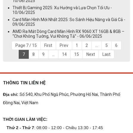
10/06/2025
Thiết Bị Gaming 2025: Xu Hướng và Lựa Chọn Tối Ưu -
10/06/2025
Card Màn Hình Mới Nhất 2025: So Sánh Hiệu Năng và Giá Cả -
09/06/2025
AMD Ra Mắt Dòng Card Màn Hình RX 9060 XT 16GB & 8GB –
“Chơi Không Tưởng, Vui Không Tả” - 06/06/2025
Page 7 / 15
First
Prev
1
2
...
5
6
7
8
9
...
14
15
Next
Last
THÔNG TIN LIÊN HỆ
Địa chỉ:
Số 540, Khu Phố Ngũ Phúc, Phường Hố Nai, Thành Phố
Đồng Nai, Việt Nam
THỜI GIAN LÀM VIỆC:
Thứ 2 - Thứ 7
: 08:00 - 12:00 - Chiều 13:30 - 17:45