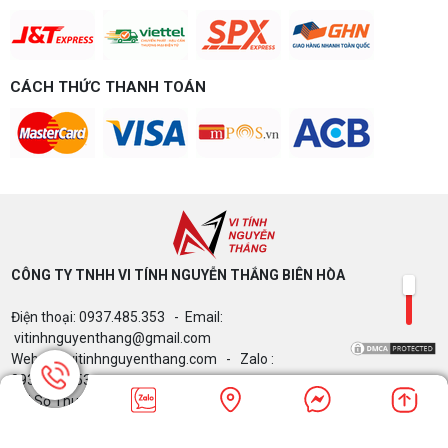
CÁCH THỨC THANH TOÁN
CÔNG TY TNHH VI TÍNH NGUYỄN THẮNG BIÊN HÒA​
Điện thoại: 0937.485.353 - Email:
vitinhnguyenthang@gmail.com
Website: vitinhnguyenthang.com - Zalo :
0937485353
Mã Số Thuế: 3603709948 - Copyrights © 2024
Vitinhnguyenthang.com. All Rights Reserved