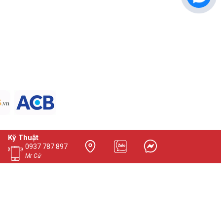
Kỹ Thuật
0937 787 897
Mr Cử
ed