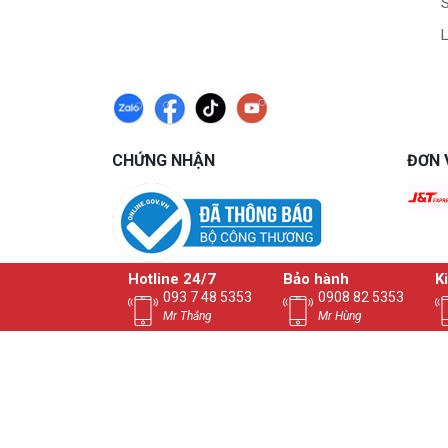
L
CHỨNG NHẬN
ĐƠN 
Hotline 24/7
Bảo hành
K
093 7 48 5353
0908 82 5353
Mr Thắng
Mr Hùng
CÔNG TY TNHH VI
Điện thoại: 0937.4
Website: vitinhngu
Mã Số Thuế: 3603709