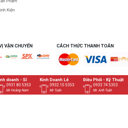
Sản Phẩm
inh Kiện
VỊ VẬN CHUYỂN
CÁCH THỨC THANH TOÁN
inh doanh - Sỉ
Kinh Doanh Lẻ
Điều Phối - Kỹ Thuật
0931 80 5353
0932 10 5353
0933 74 5353
Mr Hoàng Nam
Mr Tuấn
Mr. Anh Tuấn
 TÍNH NGUYỄN THẮNG BIÊN HÒA​
85.353 - Email: vitinhnguyenthang@gmail.com
yenthang.com - Zalo : 0937485353
948 - Copyrights © 2024 Vitinhnguyenthang.com. All Rights Reserv