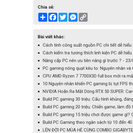
Chia sẻ:
Share
Facebook
Twitter
Messenger
Copy
Link
Bài viết khác:
Cách tính công suất nguồn PC chi tiết dễ hiểu
Cách kiểm tra tương thích linh kiện PC dễ hiể
Nâng cấp PC nên ưu tiên nâng gì trước ? - 23
PC gaming nóng quạt kêu to: Nguyên nhân và
CPU AMD Ryzen 7 7700X3D full box mới ra mắt
10 Nguyên nhân khiến PC gaming bị tụt FPS t
NVIDIA Hoãn Ra Mắt Dòng RTX 50 SUPER: Card
Build PC gaming 30 triệu: Cấu hình khủng, đán
Build PC gaming 20 triệu: Chiến game, làm đồ
Build PC gaming 15 triệu chơi được game gì? 
Build PC Gaming theo ngân sách từ 10 đến 40 
LÊN ĐỜI PC MÙA HÈ CÙNG COMBO GIGABYTE 