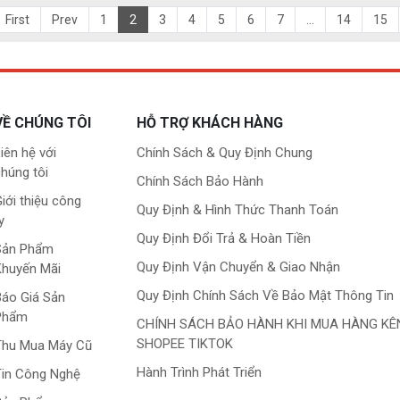
First
Prev
1
2
3
4
5
6
7
...
14
15
VỀ CHÚNG TÔI
HỖ TRỢ KHÁCH HÀNG
iên hệ với
Chính Sách & Quy Định Chung
húng tôi
Chính Sách Bảo Hành
iới thiệu công
Quy Định & Hình Thức Thanh Toán
y
Quy Định Đổi Trả & Hoàn Tiền
Sản Phẩm
Quy Định Vận Chuyển & Giao Nhận
Khuyến Mãi
Quy Định Chính Sách Về Bảo Mật Thông Tin
áo Giá Sản
Phẩm
CHÍNH SÁCH BẢO HÀNH KHI MUA HÀNG KÊ
SHOPEE TIKTOK
Thu Mua Máy Cũ
Hành Trình Phát Triển
in Công Nghệ