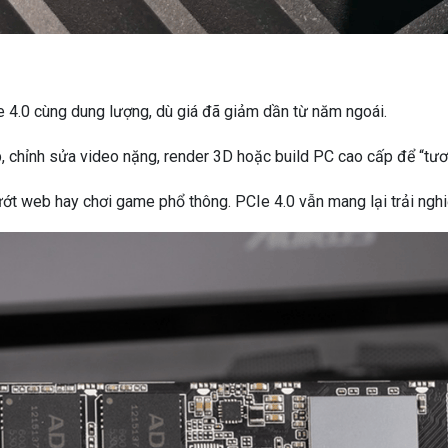
e 4.0 cùng dung lượng, dù giá đã giảm dần từ năm ngoái.
 chỉnh sửa video nặng, render 3D hoặc build PC cao cấp để “tươn
ướt web hay chơi game phổ thông. PCIe 4.0 vẫn mang lại trải nghi