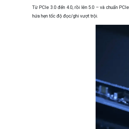
Từ PCIe 3.0 đến 4.0, rồi lên 5.0 – và chuẩn PCIe
hứa hẹn tốc độ đọc/ghi vượt trội.