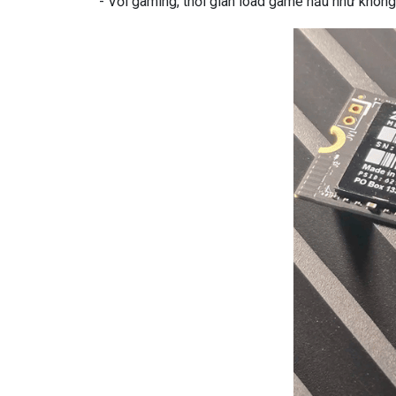
- Với gaming, thời gian load game hầu như không