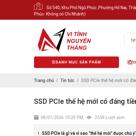
Số 540, Khu Phố Ngũ Phúc ,Phường Hố Nai, Th
Phúc- Không có Chi Nhánh)
DANH MỤC SẢN PHẨM
C
Trang chủ
Tin tức
SSD PCIe thế hệ mới có đá
SSD PCIe thế hệ mới có đáng tiề
08/01/2026 10:20 PM
2559 Lượt xem
SSD PCIe là gì và vì sao “thế hệ mới” được chú ý