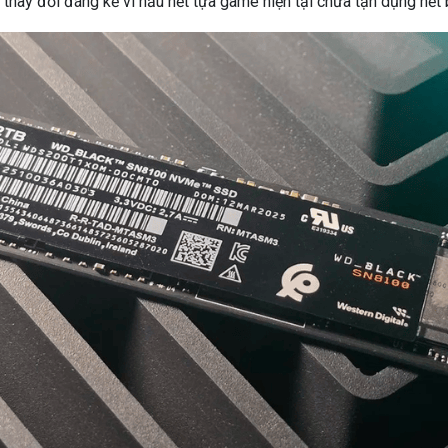
 thay đổi đáng kể vì hầu hết tựa game hiện tại chưa tận dụng hết