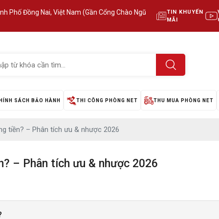
ành Phố Đồng Nai, Việt Nam (Gần Cổng Chào Ngũ
TIN KHUYẾN
MÃI
HÍNH SÁCH BẢO HÀNH
THI CÔNG PHÒNG NET
THU MUA PHÒNG NET
ng tiền? – Phân tích ưu & nhược 2026
n? – Phân tích ưu & nhược 2026
?