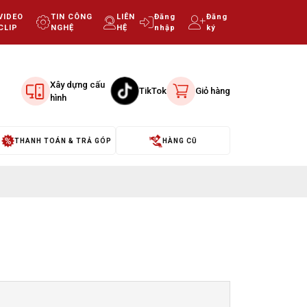
VIDEO
TIN CÔNG
LIÊN
Đăng
Đăng
CLIP
NGHỆ
HỆ
nhập
ký
Xây dựng cấu
TikTok
Giỏ hàng
hình
THANH TOÁN & TRẢ GÓP
HÀNG CŨ