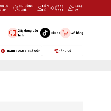
VIDEO
TIN CÔNG
LIÊN
Đăng
Đăng
CLIP
NGHỆ
HỆ
nhập
ký
Xây dựng cấu
TikTok
Giỏ hàng
hình
THANH TOÁN & TRẢ GÓP
HÀNG CŨ