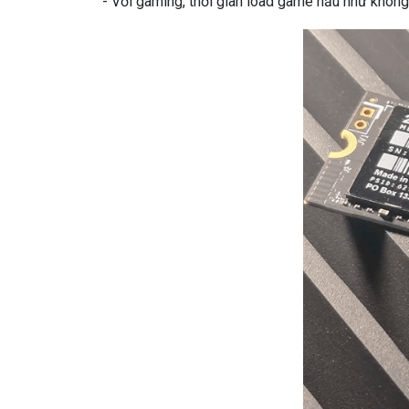
- Với gaming, thời gian load game hầu như không