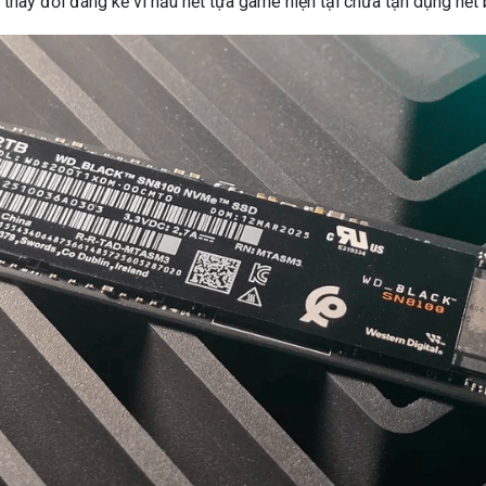
 thay đổi đáng kể vì hầu hết tựa game hiện tại chưa tận dụng hết