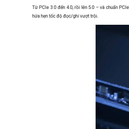
Từ PCIe 3.0 đến 4.0, rồi lên 5.0 – và chuẩn PCIe
hứa hẹn tốc độ đọc/ghi vượt trội.