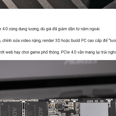
e 4.0 cùng dung lượng, dù giá đã giảm dần từ năm ngoái.
 chỉnh sửa video nặng, render 3D hoặc build PC cao cấp để “tươn
ướt web hay chơi game phổ thông. PCIe 4.0 vẫn mang lại trải nghi