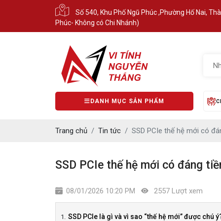
Số 540, Khu Phố Ngũ Phúc ,Phường Hố Nai, Th
Phúc- Không có Chi Nhánh)
DANH MỤC SẢN PHẨM
C
Trang chủ
Tin tức
SSD PCIe thế hệ mới có đá
SSD PCIe thế hệ mới có đáng tiề
08/01/2026 10:20 PM
2557 Lượt xem
SSD PCIe là gì và vì sao “thế hệ mới” được chú ý