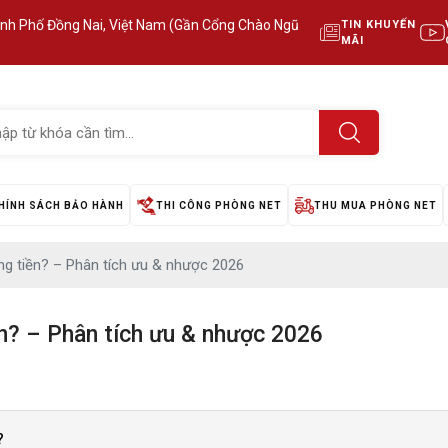
ành Phố Đồng Nai, Việt Nam (Gần Cổng Chào Ngũ
TIN KHUYẾN
MÃI
HÍNH SÁCH BẢO HÀNH
THI CÔNG PHÒNG NET
THU MUA PHÒNG NET
ng tiền? – Phân tích ưu & nhược 2026
n? – Phân tích ưu & nhược 2026
?