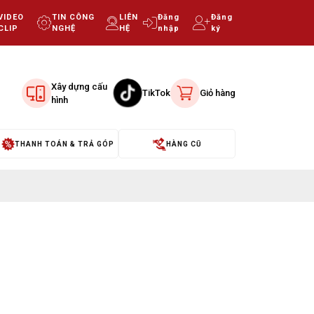
VIDEO
TIN CÔNG
LIÊN
Đăng
Đăng
CLIP
NGHỆ
HỆ
nhập
ký
Xây dựng cấu
TikTok
Giỏ hàng
hình
THANH TOÁN & TRẢ GÓP
HÀNG CŨ