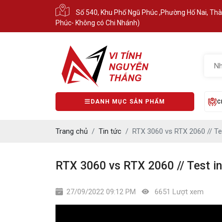
Số 540, Khu Phố Ngũ Phúc ,Phường Hố Nai, Th
Phúc- Không có Chi Nhánh)
DANH MỤC SẢN PHẨM
C
Trang chủ
Tin tức
RTX 3060 vs RTX 2060 // Te
RTX 3060 vs RTX 2060 // Test i
27/09/2022 09:12 PM
6651 Lượt xem