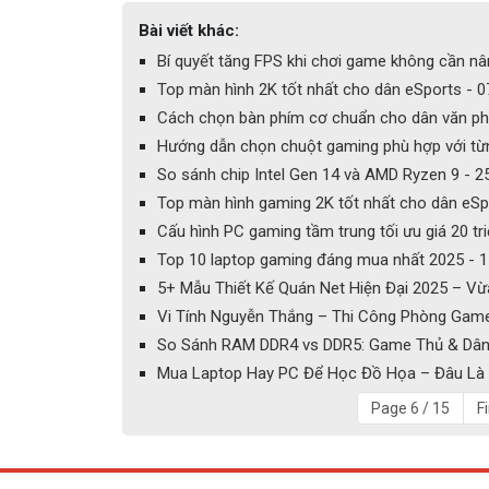
Bài viết khác:
Bí quyết tăng FPS khi chơi game không cần n
Top màn hình 2K tốt nhất cho dân eSports - 
Cách chọn bàn phím cơ chuẩn cho dân văn ph
Hướng dẫn chọn chuột gaming phù hợp với từn
So sánh chip Intel Gen 14 và AMD Ryzen 9 - 
Top màn hình gaming 2K tốt nhất cho dân eSp
Cấu hình PC gaming tầm trung tối ưu giá 20 tr
Top 10 laptop gaming đáng mua nhất 2025 - 
5+ Mẫu Thiết Kế Quán Net Hiện Đại 2025 – V
Vi Tính Nguyễn Thắng – Thi Công Phòng Ga
So Sánh RAM DDR4 vs DDR5: Game Thủ & Dân 
Mua Laptop Hay PC Để Học Đồ Họa – Đâu Là 
Page 6 / 15
Fi