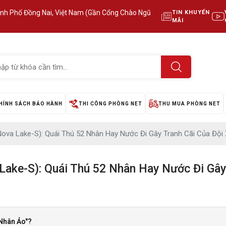
ành Phố Đồng Nai, Việt Nam (Gần Cổng Chào Ngũ
TIN KHUYẾN
MÃI
HÍNH SÁCH BẢO HÀNH
THI CÔNG PHÒNG NET
THU MUA PHÒNG NET
 (Nova Lake-S): Quái Thú 52 Nhân Hay Nước Đi Gây Tranh Cãi Của Đội
a Lake-S): Quái Thú 52 Nhân Hay Nước Đi Gâ
 Nhân Ảo"?