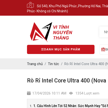
Số 540, Khu Phố Ngũ Phúc ,Phường Hố Nai, Th
Phúc- Không có Chi Nhánh)
DANH MỤC SẢN PHẨM
C
Trang chủ
Tin tức
Rò Rỉ Intel Core Ultra 400
Rò Rỉ Intel Core Ultra 400 (Nov
17/04/2026 10:11 AM
1354 Lượt xem
1. Cấu Hình Lên Tới 52 Nhân: Sức Mạnh Hay "Số