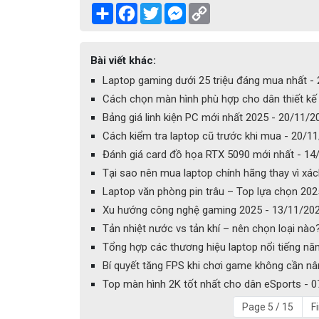
Share
Facebook
Twitter
Messenger
Copy
Link
Bài viết khác:
Laptop gaming dưới 25 triệu đáng mua nhất -
Cách chọn màn hình phù hợp cho dân thiết kế
Bảng giá linh kiện PC mới nhất 2025 - 20/11/2
Cách kiểm tra laptop cũ trước khi mua - 20/1
Đánh giá card đồ họa RTX 5090 mới nhất - 14
Tại sao nên mua laptop chính hãng thay vì xá
Laptop văn phòng pin trâu – Top lựa chọn 202
Xu hướng công nghệ gaming 2025 - 13/11/20
Tản nhiệt nước vs tản khí – nên chọn loại nào
Tổng hợp các thương hiệu laptop nổi tiếng n
Bí quyết tăng FPS khi chơi game không cần n
Top màn hình 2K tốt nhất cho dân eSports - 
Page 5 / 15
Fi