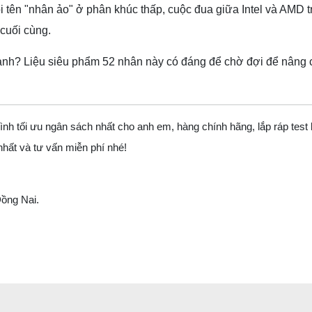
i tên "nhân ảo" ở phân khúc thấp, cuộc đua giữa Intel và AMD 
cuối cùng.
nh? Liệu siêu phẩm 52 nhân này có đáng để chờ đợi để nâng cấ
ình tối ưu ngân sách nhất cho anh em, hàng chính hãng, lắp ráp test
nhất và tư vấn miễn phí nhé!
ồng Nai.