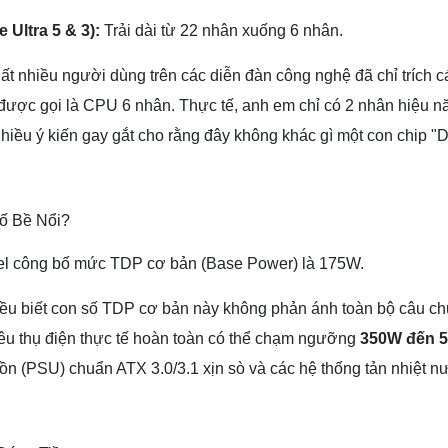
Ultra 5 & 3):
Trải dài từ 22 nhân xuống 6 nhân.
t nhiều người dùng trên các diễn đàn công nghệ đã chỉ trích c
được gọi là CPU 6 nhân. Thực tế, anh em chỉ có 2 nhân hiệu nă
Nhiều ý kiến gay gắt cho rằng đây không khác gì một con chip 
Số Bề Nổi?
tel công bố mức TDP cơ bản (Base Power) là 175W.
đều biết con số TDP cơ bản này không phản ánh toàn bộ câu ch
iêu thụ điện thực tế hoàn toàn có thể chạm ngưỡng
350W đến 
ồn (PSU) chuẩn ATX 3.0/3.1 xịn sò và các hệ thống tản nhiệt 