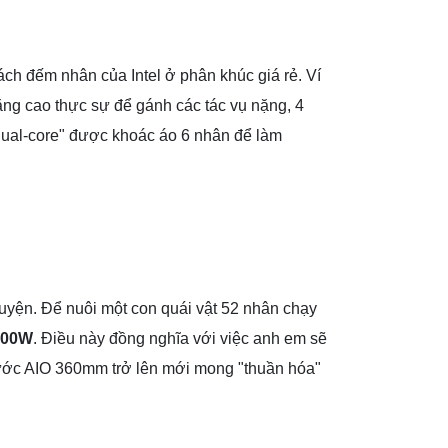
ách đếm nhân của Intel ở phân khúc giá rẻ. Ví
ng cao thực sự để gánh các tác vụ nặng, 4
"Dual-core" được khoác áo 6 nhân để làm
uyện. Để nuôi một con quái vật 52 nhân chạy
500W
. Điều này đồng nghĩa với việc anh em sẽ
nước AIO 360mm trở lên mới mong "thuần hóa"