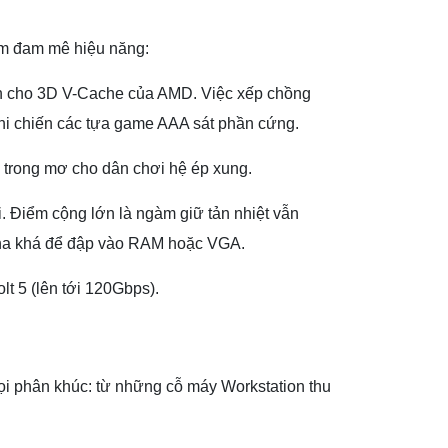
em đam mê hiệu năng:
dành cho 3D V-Cache của AMD. Việc xếp chồng
khi chiến các tựa game AAA sát phần cứng.
ố trong mơ cho dân chơi hệ ép xung.
 Điểm cộng lớn là ngàm giữ tản nhiệt vẫn
 kha khá để đập vào RAM hoặc VGA.
lt 5 (lên tới 120Gbps).
mọi phân khúc: từ những cỗ máy Workstation thu