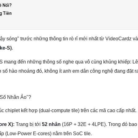
ề Nổi?
g Tiền
y sóng" trước những thông tin rò rỉ mới nhất từ VideoCardz và
ke-S)
.
S mang đến những thông số nghe qua vô cùng khủng khiếp: Lên
số hào nhoáng đó, không ít anh em dân công nghệ đang đặt ra 
"Số Nhân Ảo"?
 chiplet kết hợp (dual-compute tile) trên các mã cao cấp nhất.
ore X):
Trang bị tới
52 nhân
(16P + 32E + 4LPE). Trong đó bao 
hấp (Low-Power E-cores) nằm trên SoC tile.