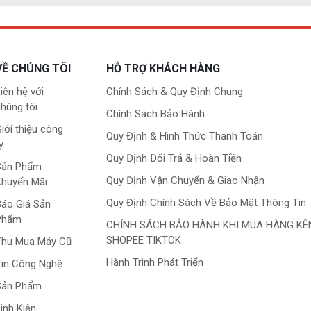
VỀ CHÚNG TÔI
HỖ TRỢ KHÁCH HÀNG
iên hệ với
Chính Sách & Quy Định Chung
húng tôi
Chính Sách Bảo Hành
iới thiệu công
Quy Định & Hình Thức Thanh Toán
y
Quy Định Đổi Trả & Hoàn Tiền
Sản Phẩm
Quy Định Vận Chuyển & Giao Nhận
Khuyến Mãi
Quy Định Chính Sách Về Bảo Mật Thông Tin
áo Giá Sản
Phẩm
CHÍNH SÁCH BẢO HÀNH KHI MUA HÀNG KÊ
SHOPEE TIKTOK
Thu Mua Máy Cũ
Hành Trình Phát Triển
in Công Nghệ
Sản Phẩm
inh Kiện