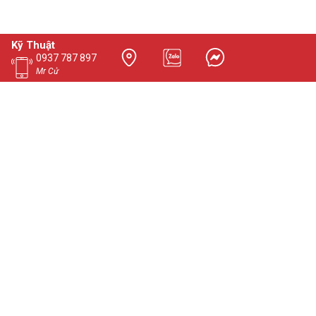
Kỹ Thuật
0937 787 897
Mr Cử
ed