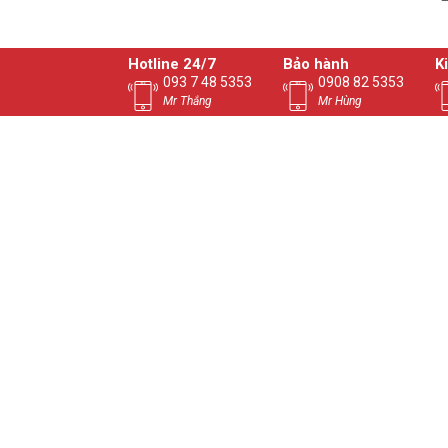
Hotline 24/7
Bảo hành
K
093 7 48 5353
0908 82 5353
Mr Thắng
Mr Hùng
CHỨNG NHẬN
ĐƠN 
CÔNG TY TNHH VI
Điện thoại: 0937.4
Website: vitinhngu
Mã Số Thuế: 3603709