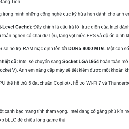
Đáng Tiền
g trong mình những công nghệ cực kỳ hứa hẹn dành cho anh 
-Level Cache):
Đây chính là câu trả lời trực diện của Intel 
i toán nghẽn cổ chai dữ liệu, tăng vọt mức FPS và độ ổn định 
 sẽ hỗ trợ RAM mặc định lên tới
DDR5-8000 MT/s
. Một con s
hiệt cũ:
Intel sẽ chuyển sang
Socket LGA1954
hoàn toàn mới.
(Socket V). Anh em nâng cấp máy sẽ tiết kiệm được một khoản
U thế hệ thứ 6 đạt chuẩn Copilot+, hỗ trợ Wi-Fi 7 và Thunderbo
một canh bạc mang tính tham vọng. Intel đang cố gắng phủ kín 
ợp bLLC để chiều lòng game thủ.