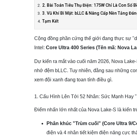
2. Bài Toán Tiêu Thụ Điện: 175W Chỉ Là Con Số B
3. Vũ Khí Bí Mật: bLLC & Nâng Cấp Nền Tảng Đán
Tạm Kết
Cộng đồng phần cứng thế giới đang thực sự "dậ
Intel:
Core Ultra 400 Series (Tên mã: Nova La
Dự kiến ra mắt vào cuối năm 2026, Nova Lake-
nhớ đệm bLLC. Tuy nhiên, đằng sau những con 
xem đội xanh đang toan tính điều gì.
1. Cấu Hình Lên Tới 52 Nhân: Sức Mạnh Hay 
Điểm nhấn lớn nhất của Nova Lake-S là kiến trúc
Phân khúc "Trùm cuối" (Core Ultra 9/C
điện và 4 nhân tiết kiệm điện năng cực t