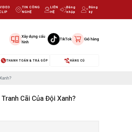
VIDEO
TIN CÔNG
LIÊN
Đăng
Đăng
CLIP
NGHỆ
HỆ
nhập
ký
Xây dựng cấu
TikTok
Giỏ hàng
hình
THANH TOÁN & TRẢ GÓP
HÀNG CŨ
 Xanh?
y Tranh Cãi Của Đội Xanh?