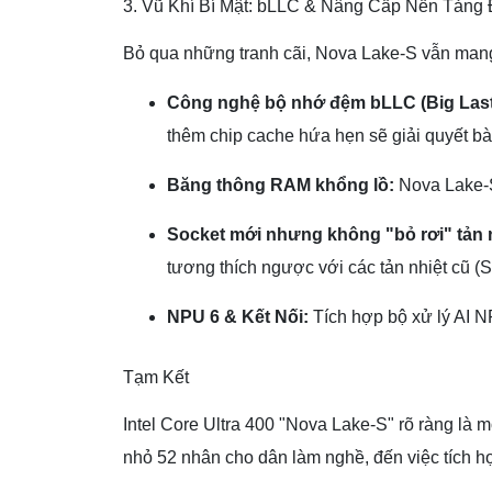
3. Vũ Khí Bí Mật: bLLC & Nâng Cấp Nền Tảng 
Bỏ qua những tranh cãi, Nova Lake-S vẫn man
Công nghệ bộ nhớ đệm bLLC (Big Last
thêm chip cache hứa hẹn sẽ giải quyết bà
Băng thông RAM khổng lồ:
Nova Lake-S
Socket mới nhưng không "bỏ rơi" tản n
tương thích ngược với các tản nhiệt cũ 
NPU 6 & Kết Nối:
Tích hợp bộ xử lý AI NP
Tạm Kết
Intel Core Ultra 400 "Nova Lake-S" rõ ràng là 
nhỏ 52 nhân cho dân làm nghề, đến việc tích h