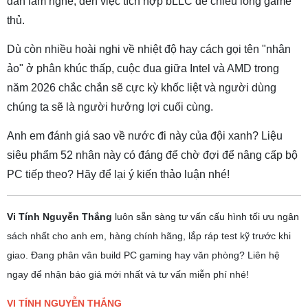
dân làm nghề, đến việc tích hợp bLLC để chiều lòng game
thủ.
Dù còn nhiều hoài nghi về nhiệt độ hay cách gọi tên "nhân
ảo" ở phân khúc thấp, cuộc đua giữa Intel và AMD trong
năm 2026 chắc chắn sẽ cực kỳ khốc liệt và người dùng
chúng ta sẽ là người hưởng lợi cuối cùng.
Anh em đánh giá sao về nước đi này của đội xanh? Liệu
siêu phẩm 52 nhân này có đáng để chờ đợi để nâng cấp bộ
PC tiếp theo? Hãy để lại ý kiến thảo luận nhé!
Vi Tính Nguyễn Thắng
luôn sẵn sàng tư vấn cấu hình tối ưu ngân
sách nhất cho anh em, hàng chính hãng, lắp ráp test kỹ trước khi
giao. Đang phân vân build PC gaming hay văn phòng? Liên hệ
ngay để nhận báo giá mới nhất và tư vấn miễn phí nhé!
VI TÍNH NGUYỄN THẮNG