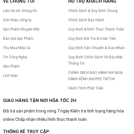
VỀ CHÚNG TÔI
HỖ TRỢ KHÁCH HÀNG
Liên hệ với chúng tôi
Chính Sách & Quy Định Chung
Giới thiệu công ty
Chính Sách Bảo Hành
Sản Phẩm Khuyến Mãi
Quy Định & Hình Thức Thanh Toán
Báo Giá Sản Phẩm
Quy Định Đổi Trả & Hoàn Tiền
Thu Mua Máy Cũ
Quy Định Vận Chuyển & Giao Nhận
Tin Công Nghệ
Quy Định Chính Sách Về Bảo Mật
Thông Tin
Sản Phẩm
CHÍNH SÁCH BẢO HÀNH KHI MUA
Linh Kiện
HÀNG KÊNH SHOPEE TIKTOK
Hành Trình Phát Triển
GIAO HÀNG TẬN NƠI HỎA TỐC 2H
Đổi trả sản phẩm trong vòng 7 ngày Kiểm tra tình trạng hàng hóa
online Chấp nhận nhiều hình thức thanh toán
THỐNG KÊ TRUY CẬP: