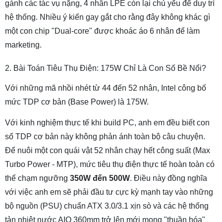
gánh các tác vụ nặng, 4 nhân LPE còn lại chủ yếu để duy trì
hệ thống. Nhiều ý kiến gay gắt cho rằng đây không khác gì
một con chip "Dual-core" được khoác áo 6 nhân để làm
marketing.
2. Bài Toán Tiêu Thụ Điện: 175W Chỉ Là Con Số Bề Nổi?
Với những mã nhồi nhét từ 44 đến 52 nhân, Intel công bố
mức TDP cơ bản (Base Power) là 175W.
Với kinh nghiệm thực tế khi build PC, anh em đều biết con
số TDP cơ bản này không phản ánh toàn bộ câu chuyện.
Để nuôi một con quái vật 52 nhân chạy hết công suất (Max
Turbo Power - MTP), mức tiêu thụ điện thực tế hoàn toàn có
thể chạm ngưỡng
350W đến 500W
. Điều này đồng nghĩa
với việc anh em sẽ phải đầu tư cực kỳ mạnh tay vào những
bộ nguồn (PSU) chuẩn ATX 3.0/3.1 xịn sò và các hệ thống
tản nhiệt nước AIO 360mm trở lên mới mong "thuần hóa"