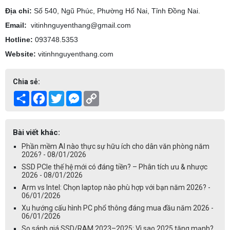
Địa chỉ:
Số 540, Ngũ Phúc, Phường Hố Nai, Tỉnh Đồng Nai.
Email:
vitinhnguyenthang@gmail.com
Hotline:
093748.5353
Website:
vitinhnguyenthang.com
Chia sẻ:
Share
Facebook
Twitter
Messenger
Copy
Link
Bài viết khác:
Phần mềm AI nào thực sự hữu ích cho dân văn phòng năm
2026? - 08/01/2026
SSD PCIe thế hệ mới có đáng tiền? – Phân tích ưu & nhược
2026 - 08/01/2026
Arm vs Intel: Chọn laptop nào phù hợp với bạn năm 2026? -
06/01/2026
Xu hướng cấu hình PC phổ thông đáng mua đầu năm 2026 -
06/01/2026
So sánh giá SSD/RAM 2023–2025: Vì sao 2025 tăng mạnh?