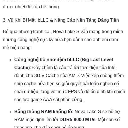
được nhiệt độ của hệ thống.
3. Vũ Khí Bí Mật: bLLC & Nâng Cấp Nền Tảng Đáng Tiền
Bỏ qua những tranh cãi, Nova Lake-S vẫn mang trong mình
những công nghệ cực kỳ hứa hẹn dành cho anh em đam
mê hiệu năng:
Công nghệ bộ nhớ đệm bLLC (Big Last-Level
Cache):
Đây chính là câu trả lời trực diện của Intel
dành cho 3D V-Cache của AMD. Việc xếp chồng thêm
chip cache hứa hẹn sẽ giải quyết bài toán nghẽn cổ
chai dữ liệu, tăng vọt mức FPS và độ ổn định khi chiến
các tựa game AAA sát phần cứng.
Băng thông RAM khổng lồ:
Nova Lake-S sẽ hỗ trợ
RAM mặc định lên tới
DDR5-8000 MT/s
. Một con số
trong mơ cho dân chơi hệ ép xung.