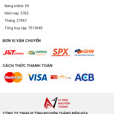
Đang online: 60
Hôm nay: 3765
Tháng: 27947
Tổng truy cập: 7513640
ĐƠN VỊ VẬN CHUYỂN
CÁCH THỨC THANH TOÁN
CÔNG TY TNHH VI TÍNH NGUYỄN THẮNG BIÊN HÒA​