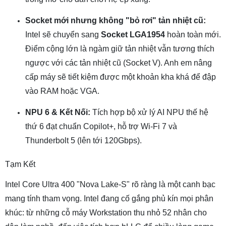
Socket mới nhưng không "bỏ rơi" tản nhiệt cũ:
Intel sẽ chuyển sang
Socket LGA1954
hoàn toàn mới.
Điểm cộng lớn là ngàm giữ tản nhiệt vẫn tương thích
ngược với các tản nhiệt cũ (Socket V). Anh em nâng
cấp máy sẽ tiết kiệm được một khoản kha khá để đập
vào RAM hoặc VGA.
NPU 6 & Kết Nối:
Tích hợp bộ xử lý AI NPU thế hệ
thứ 6 đạt chuẩn Copilot+, hỗ trợ Wi-Fi 7 và
Thunderbolt 5 (lên tới 120Gbps).
Tạm Kết
Intel Core Ultra 400 "Nova Lake-S" rõ ràng là một canh bạc
mang tính tham vọng. Intel đang cố gắng phủ kín mọi phân
khúc: từ những cỗ máy Workstation thu nhỏ 52 nhân cho