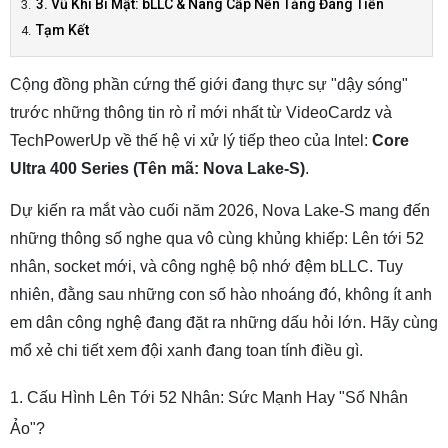
3. Vũ Khí Bí Mật: bLLC & Nâng Cấp Nền Tảng Đáng Tiền
Tạm Kết
Cộng đồng phần cứng thế giới đang thực sự "dậy sóng"
trước những thông tin rò rỉ mới nhất từ VideoCardz và
TechPowerUp về thế hệ vi xử lý tiếp theo của Intel:
Core
Ultra 400 Series (Tên mã: Nova Lake-S)
.
Dự kiến ra mắt vào cuối năm 2026, Nova Lake-S mang đến
những thông số nghe qua vô cùng khủng khiếp: Lên tới 52
nhân, socket mới, và công nghệ bộ nhớ đệm bLLC. Tuy
nhiên, đằng sau những con số hào nhoáng đó, không ít anh
em dân công nghệ đang đặt ra những dấu hỏi lớn. Hãy cùng
mổ xẻ chi tiết xem đội xanh đang toan tính điều gì.
1. Cấu Hình Lên Tới 52 Nhân: Sức Mạnh Hay "Số Nhân
Ảo"?