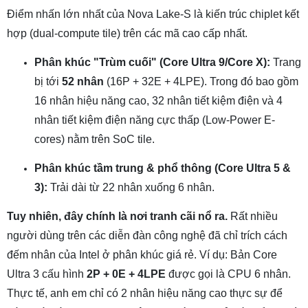
Điểm nhấn lớn nhất của Nova Lake-S là kiến trúc chiplet kết
hợp (dual-compute tile) trên các mã cao cấp nhất.
Phân khúc "Trùm cuối" (Core Ultra 9/Core X):
Trang
bị tới
52 nhân
(16P + 32E + 4LPE). Trong đó bao gồm
16 nhân hiệu năng cao, 32 nhân tiết kiệm điện và 4
nhân tiết kiệm điện năng cực thấp (Low-Power E-
cores) nằm trên SoC tile.
Phân khúc tầm trung & phổ thông (Core Ultra 5 &
3):
Trải dài từ 22 nhân xuống 6 nhân.
Tuy nhiên, đây chính là nơi tranh cãi nổ ra.
Rất nhiều
người dùng trên các diễn đàn công nghệ đã chỉ trích cách
đếm nhân của Intel ở phân khúc giá rẻ. Ví dụ: Bản Core
Ultra 3 cấu hình
2P + 0E + 4LPE
được gọi là CPU 6 nhân.
Thực tế, anh em chỉ có 2 nhân hiệu năng cao thực sự để