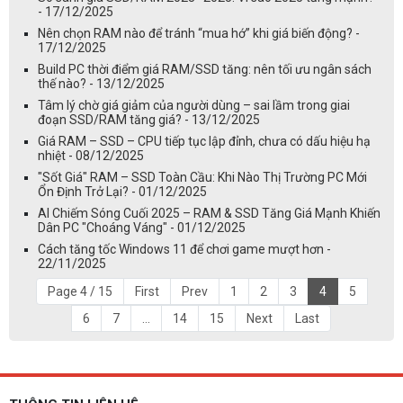
- 17/12/2025
Nên chọn RAM nào để tránh “mua hớ” khi giá biến động? -
17/12/2025
Build PC thời điểm giá RAM/SSD tăng: nên tối ưu ngân sách
thế nào? - 13/12/2025
Tâm lý chờ giá giảm của người dùng – sai lầm trong giai
đoạn SSD/RAM tăng giá? - 13/12/2025
Giá RAM – SSD – CPU tiếp tục lập đỉnh, chưa có dấu hiệu hạ
nhiệt - 08/12/2025
"Sốt Giá" RAM – SSD Toàn Cầu: Khi Nào Thị Trường PC Mới
Ổn Định Trở Lại? - 01/12/2025
AI Chiếm Sóng Cuối 2025 – RAM & SSD Tăng Giá Mạnh Khiến
Dân PC "Choáng Váng" - 01/12/2025
Cách tăng tốc Windows 11 để chơi game mượt hơn -
22/11/2025
Page 4 / 15
First
Prev
1
2
3
4
5
6
7
...
14
15
Next
Last