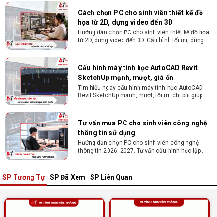
Cách chọn PC cho sinh viên thiết kế đồ
họa từ 2D, dựng video đến 3D
Hướng dẫn chọn PC cho sinh viên thiết kế đồ họa
từ 2D, dựng video đến 3D. Cấu hình tối ưu, dùng
bền 4 năm đại học. Tư vấn lắp đặt tại Vi Tính
Nguyễn Thắng.
Cấu hình máy tính học AutoCAD Revit
SketchUp mạnh, mượt, giá ổn
Tìm hiểu ngay cấu hình máy tính học AutoCAD
Revit SketchUp mạnh, mượt, tối ưu chi phí giúp
dân thiết kế, kiến trúc vận hành mượt mà, không
giật lag.
Tư vấn mua PC cho sinh viên công nghệ
thông tin sử dụng
Hướng dẫn chọn PC cho sinh viên công nghệ
thông tin 2026 -2027. Tư vấn cấu hình học lập
trình, chạy Docker, máy ảo, Android Studio tối ưu
chi phí.
SP Tương Tự
SP Đã Xem
SP Liên Quan
Sinh viên nên mua laptop hay PC ?
Sinh viên nên mua laptop hay PC? Đây là băn
khoăn của nhiều tân sinh viên khi chọn máy học
tập. Xem ngay phân tích để chọn thiết bị chuẩn
ngành, hợp túi tiền!