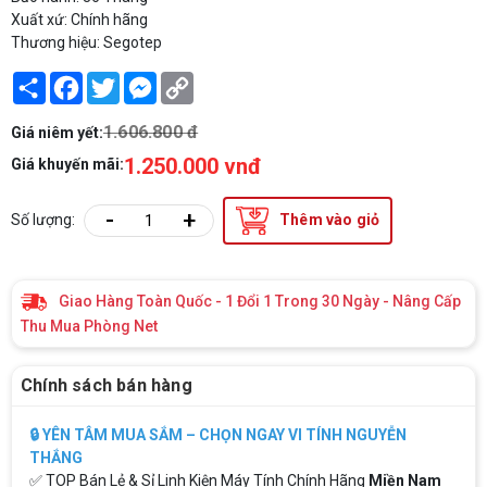
Xuất xứ: Chính hãng
Thương hiệu: Segotep
Share
Facebook
Twitter
Messenger
Copy
Link
1.606.800 đ
Giá niêm yết:
1.250.000 vnđ
Giá khuyến mãi:
-
+
Số lượng:
Thêm vào giỏ
Giao Hàng Toàn Quốc - 1 Đổi 1 Trong 30 Ngày - Nâng Cấp
Thu Mua Phòng Net
Chính sách bán hàng
🔒 YÊN TÂM MUA SẮM – CHỌN NGAY VI TÍNH NGUYỄN
THẮNG
✅ TOP Bán Lẻ & Sỉ Linh Kiện Máy Tính Chính Hãng
Miền Nam