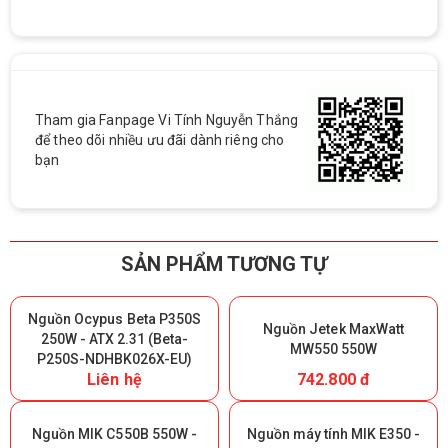
Tham gia Fanpage Vi Tính Nguyễn Thắng
để theo dõi nhiều ưu đãi dành riêng cho
bạn
SẢN PHẨM TƯƠNG TỰ
Nguồn Ocypus Beta P350S
Nguồn Jetek MaxWatt
250W - ATX 2.31 (Beta-
MW550 550W
P250S-NDHBK026X-EU)
Liên hệ
742.800 đ
Nguồn MIK C550B 550W -
Nguồn máy tính MIK E350 -