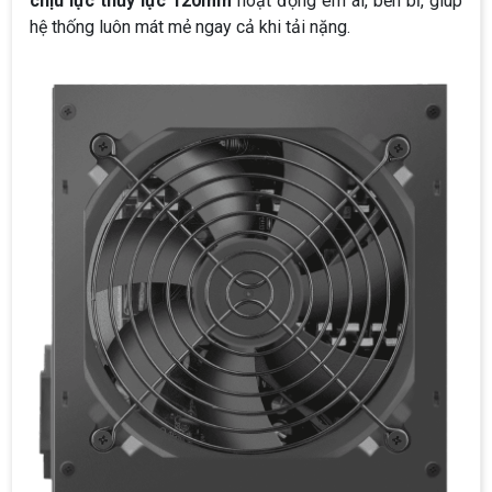
chịu lực thủy lực 120mm
hoạt động êm ái, bền bỉ, giúp
hệ thống luôn mát mẻ ngay cả khi tải nặng.