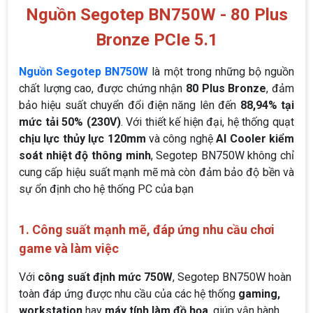
Nguồn Segotep BN750W - 80 Plus
Bronze PCIe 5.1
Nguồn Segotep BN750W
là một trong những bộ nguồn
chất lượng cao, được chứng nhận
80 Plus Bronze
, đảm
bảo hiệu suất chuyển đổi điện năng lên đến
88,94% tại
mức tải 50% (230V)
. Với thiết kế hiện đại, hệ thống quạt
chịu lực thủy lực 120mm
và công nghệ
AI Cooler kiểm
soát nhiệt độ thông minh
, Segotep BN750W không chỉ
cung cấp hiệu suất mạnh mẽ mà còn đảm bảo độ bền và
sự ổn định cho hệ thống PC của bạn
1. Công suất mạnh mẽ, đáp ứng nhu cầu chơi
game và làm việc
Với
công suất định mức 750W
, Segotep BN750W hoàn
toàn đáp ứng được nhu cầu của các hệ thống
gaming,
workstation
hay
máy tính làm đồ họa
, giúp vận hành