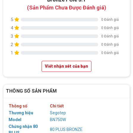
(Sản Phẩm Chưa Được Đánh giá)
5
0 Đánh giá
4
0 Đánh giá
3
0 Đánh giá
2
0 Đánh giá
1
0 Đánh giá
Viết nhận xét của bạn
Top 18 tựa game PC huyền thoại gắn liền
với tuổi thơ của game thủ Việt vào những
năm 2000
Top 18 tựa game PC huyền thoại gắn liền với tuổi
thơ của game thủ Việt vào những năm 2000
THÔNG SỐ SẢN PHẨM
Hãng ASRock Công Bố 2 dòng Card Đồ
Thông số
Chi tiết
Họa AMD Radeon™ RX 6600 XT
Thương hiệu
Segotep
ASRock Công Bố Series Cạc Đồ Họa AMD
Model
BN750W
Radeon™ RX 6600 XT Cung Cấp Hiệu Suất Chơi
Game 1080p Tối Ưu
Chứng nhận 80
80 PLUS BRONZE
PLUS