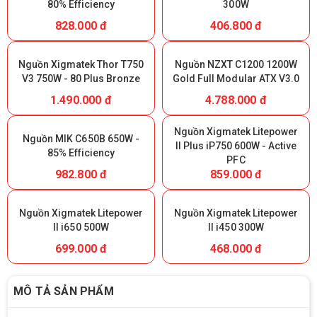
80% Efficiency
300W
828.000 đ
406.800 đ
Nguồn Xigmatek Thor T750
Nguồn NZXT C1200 1200W
V3 750W - 80 Plus Bronze
Gold Full Modular ATX V3.0
1.490.000 đ
4.788.000 đ
Nguồn Xigmatek Litepower
Nguồn MIK C650B 650W -
II Plus iP750 600W - Active
85% Efficiency
PFC
982.800 đ
859.000 đ
Nguồn Xigmatek Litepower
Nguồn Xigmatek Litepower
II i650 500W
II i450 300W
699.000 đ
468.000 đ
MÔ TẢ SẢN PHẨM