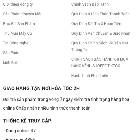
Giới thiệu công ty
Chính Sách Bảo Hành
Sản Phẩm Khuyến Mãi
Quy Định & Hình Thức Thanh Toán
PC gaming nóng quạt kêu to: Nguyên
nhân và Cách khắc phục
Báo Giá Sản Phẩm
Quy Định Đổi Trả & Hoàn Tiền
Tình trạng PC gaming nóng quạt kêu to khiến
máy giật lag, giảm tuổi thọ? Tìm hiểu ngay
Thu Mua Máy Cũ
Quy Định Vận Chuyển & Giao Nhận
nguyên nhân và cách khắc phục hiệu quả để máy
Tin Công Nghệ
Quy Định Chính Sách Về Bảo Mật
hoạt động êm ái.
Thông Tin
CPU AMD Ryzen 7 7700X3D full box mới
Sản Phẩm
ra mắt: Nhanh, Mạnh, Giá tốt
CHÍNH SÁCH BẢO HÀNH KHI MUA
Linh Kiện
CPU AMD Ryzen 7 7700X3D chính thức ra mắt
HÀNG KÊNH SHOPEE TIKTOK
với công nghệ 3D V-Cache đỉnh cao, mang lại
hiệu năng chơi game vượt trội. Khám phá chi tiết
Hành Trình Phát Triển
ngay!
10 Nguyên nhân khiến PC gaming bị tụt
GIAO HÀNG TẬN NƠI HỎA TỐC 2H
FPS thường gặp
Đổi trả sản phẩm trong vòng 7 ngày Kiểm tra tình trạng hàng hóa
PC gaming bị tụt FPS sau một thời gian? Tìm hiểu
10 nguyên nhân khiến máy tụt FPS khi chơi game
online Chấp nhận nhiều hình thức thanh toán
và cách kiểm tra, khắc phục từng bước tại Vi Tính
Nguyễn Thắng.
THỐNG KÊ TRUY CẬP:
NVIDIA Hoãn Ra Mắt Dòng RTX 50
SUPER: Card Đã Tới Tay Đối Tác Nhưng
Đang online: 37
"Mắc Kẹt" Vì Giá RAM GDDR7 3GB
NVIDIA đột ngột tạm hoãn ra mắt dòng card đồ
Hôm nay: 4856