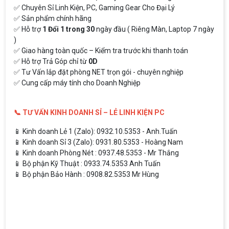
✅ Chuyên Sỉ Linh Kiện, PC, Gaming Gear Cho Đại Lý
✅ Sản phẩm chính hãng
✅ Hỗ trợ
1 Đổi 1 trong 30
ngày đầu ( Riêng Màn, Laptop 7 ngày
)
✅ Giao hàng toàn quốc – Kiểm tra trước khi thanh toán
✅ Hỗ trợ Trả Góp chỉ từ
0D
✅ Tư Vấn lắp đặt phòng NET trọn gói - chuyên nghiệp
✅ Cung cấp máy tính cho Doanh Nghiệp
📞 TƯ VẤN KINH DOANH SỈ – LẺ LINH KIỆN PC
📱 Kinh doanh Lẻ 1 (Zalo): 0932.10.5353 - Anh.Tuấn
📱 Kinh doanh Sỉ 3 (Zalo): 0931.80.5353 - Hoàng Nam
📱 Kinh doanh Phòng Nét : 0937.48.5353 - Mr Thắng
📱 Bộ phận Kỹ Thuật : 0933.74.5353 Anh Tuấn
📱 Bộ phận Bảo Hành : 0908.82.5353 Mr Hùng