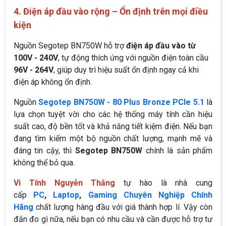
4. Điện áp đầu vào rộng – Ổn định trên mọi điều
kiện
Nguồn Segotep BN750W hỗ trợ
điện áp đầu vào từ
100V - 240V
, tự động thích ứng với nguồn điện toàn cầu
96V - 264V
, giúp duy trì hiệu suất ổn định ngay cả khi
điện áp không ổn định.
Nguồn
Segotep BN750W - 80 Plus Bronze PCIe 5.1
là
lựa chọn tuyệt vời cho các hệ thống máy tính cần hiệu
suất cao, độ bền tốt và khả năng tiết kiệm điện. Nếu bạn
đang tìm kiếm một bộ nguồn chất lượng, mạnh mẽ và
đáng tin cậy, thì
Segotep BN750W
chính là sản phẩm
không thể bỏ qua.
Vi Tính Nguyễn Thắng
tự hào là nhà cung
cấp
PC
,
Laptop
,
Gaming Chuyên Nghiệp Chính
Hãng
chất lượng hàng đầu với giá thành hợp lí. Vậy còn
đắn đo gì nữa, nếu bạn có nhu cầu và cần được hỗ trợ tư