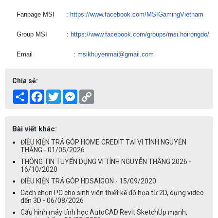
Fanpage MSI :
https://www.facebook.com/
MSIGamingVietnam
Group MSI :
https://www.facebook.com/
groups/msi.hoirongdo/
Email :
msikhuyenmai@gmail.com
Chia sẻ:
Share
Facebook
Twitter
Messenger
Copy
Link
Bài viết khác:
ĐIỀU KIỆN TRẢ GÓP HOME CREDIT TẠI VI TÍNH NGUYỄN
THẮNG - 01/05/2026
THÔNG TIN TUYỂN DỤNG VI TÍNH NGUYỄN THẮNG 2026 -
16/10/2020
ĐIỀU KIỆN TRẢ GÓP HDSAIGON - 15/09/2020
Cách chọn PC cho sinh viên thiết kế đồ họa từ 2D, dựng video
đến 3D - 06/08/2026
Cấu hình máy tính học AutoCAD Revit SketchUp mạnh,