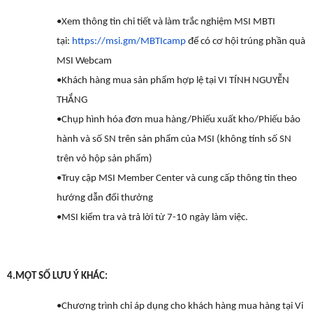
•Xem thông tin chi tiết và làm trắc nghiệm MSI MBTI
tại:
https://msi.gm/MBTIcamp
để có cơ hội trúng phần quà
MSI Webcam
•Khách hàng mua sản phẩm hợp lệ tại VI TÍNH NGUYỄN
THẮNG
•Chụp hình hóa đơn mua hàng/Phiếu xuất kho/Phiếu bảo
hành và số SN trên sản phẩm của MSI (không tính số SN
trên vỏ hộp sản phẩm)
•Truy cập MSI Member Center và cung cấp thông tin theo
hướng dẫn đổi thưởng
•MSI kiểm tra và trả lời từ 7-10 ngày làm việc.
4.
MỘT SỐ LƯU Ý KHÁC:
•Chương trình chỉ áp dụng cho khách hàng mua hàng tại Vi