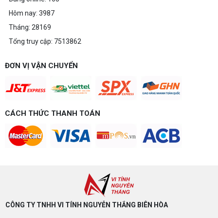
Hôm nay: 3987
Tháng: 28169
Tổng truy cập: 7513862
ĐƠN VỊ VẬN CHUYỂN
CÁCH THỨC THANH TOÁN
CÔNG TY TNHH VI TÍNH NGUYỄN THẮNG BIÊN HÒA​