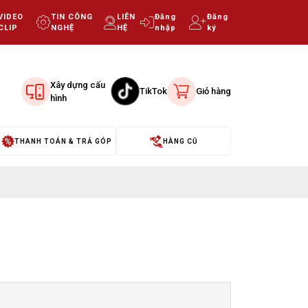
VIDEO
TIN CÔNG
LIÊN
Đăng
Đăng
CLIP
NGHỆ
HỆ
nhập
ký
Xây dựng cấu
TikTok
Giỏ hàng
hình
THANH TOÁN & TRẢ GÓP
HÀNG CŨ