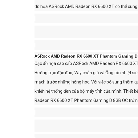
đồ họa ASRock AMD Radeon RX 6600 XT có thể cung c
ASRock AMD Radeon RX 6600 XT Phantom Gaming 
Cạc đồ họa cao cấp ASRock AMD Radeon RX 6600 XT 
Hướng trục độc đáo, Vây chắn gió và Ống tản nhiệt si
mạch trước những hỏng hóc. Với việc bổ sung thêm q
khiển hệ thống đèn của bộ máy tính của mình. Thiết k
Radeon RX 6600 XT Phantom Gaming D 8GB OC trở nê