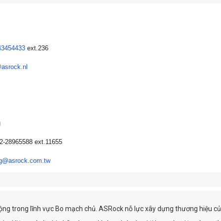
43454433
ext.236
asrock.nl
g
2-28965588 ext.11655
ng@asrock.com.tw
g trong lĩnh vực Bo mạch chủ. ASRock nỗ lực xây dựng thương hiệu của ri