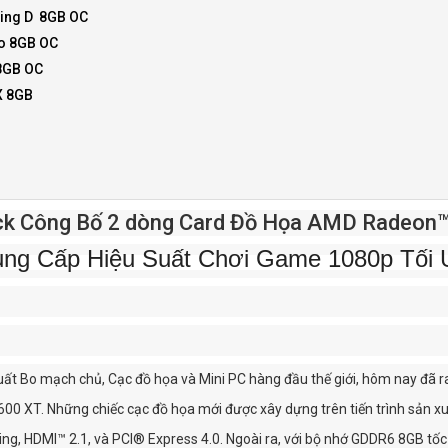
ing D 8GB OC
o 8GB OC
8GB OC
X 8GB
k Công Bố 2 dòng Card Đồ Họa AMD Radeon™
ng Cấp Hiệu Suất Chơi Game 1080p Tối
ất Bo mạch chủ, Cạc đồ họa và Mini PC hàng đầu thế giới, hôm nay đã
0 XT. Những chiếc cạc đồ họa mới được xây dựng trên tiến trình sản x
ng, HDMI™ 2.1, và PCI® Express 4.0. Ngoài ra, với bộ nhớ GDDR6 8GB tốc 