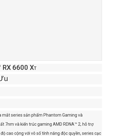
 RX 6600 X
T
 Ưu
 ra mắt series sản phẩm Phantom Gaming và
uất 7nm và kiến trúc gaming AMD RDNA™ 2, hỗ trợ
độ cao cộng với vô số tính năng độc quyền, series cạc