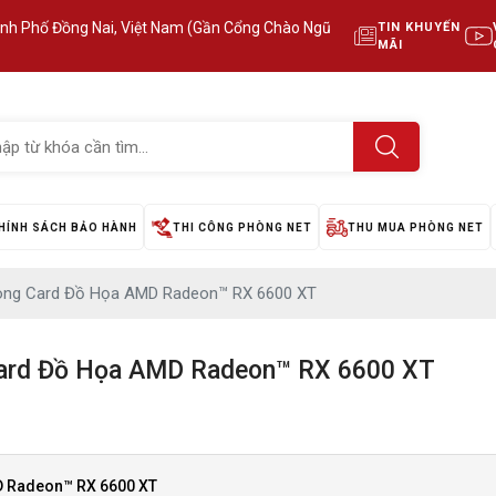
ành Phố Đồng Nai, Việt Nam (Gần Cổng Chào Ngũ
TIN KHUYẾN
MÃI
HÍNH SÁCH BẢO HÀNH
THI CÔNG PHÒNG NET
THU MUA PHÒNG NET
òng Card Đồ Họa AMD Radeon™ RX 6600 XT
ard Đồ Họa AMD Radeon™ RX 6600 XT
D Radeon™ RX 6600 XT