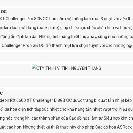
B OC
Challenger Pro 8GB OC bao gồm hệ thống làm mát 3 quạt với việc thiết
hắn kim loại mặt lưng (back plate) giúp chiếc cạc chắc chắn hơn và bảo
ộng ổn định lâu dài. Những tính năng thiết thực này, cũng như những tùy
llenger Pro 8GB OC trở thành một lựa chọn tuyệt vời cho những người 
OC
on RX 6600 XT Challenger D 8GB OC được trang bị quạt tản nhiệt kép v
ối đa hóa diện tích tiếp xúc nhiệt cho khả năng tản nhiệt vượt trội hiệu 
 hóc, trong khi các thành phần của Cạc đồ họa làm từ Siêu hợp kim chất
 suất cao hơn. Những thiết kế thiết thực này cho phép Cạc đồ họa ASR