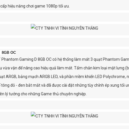
ấp hiệu năng chơi game 1080p tối ưu.
D 8GB OC
Phantom Gaming D 8GB OC có hệ thống làm mát 3 quạt Phantom Gaming
êu vừa vặn để nâng cao hiệu quả làm mát. Tấm chắn kim loại mặt lưng (b
uạt ARGB, bảng mạch ARGB LED, và phần mềm khiển LED Polychrome, ngư
ế tông đỏ - đen bắt mắt và đã được cài đặt những tùy chỉnh ép xung tố
n lý tưởng cho những Game thủ chuyên nghiệp.