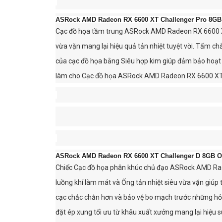
ASRock AMD Radeon RX 6600 XT Challenger Pro 8G
Cạc đồ họa tầm trung ASRock AMD Radeon RX 6600 XT 
vừa vặn mang lại hiệu quả tản nhiệt tuyệt vời. Tấm c
của cạc đồ họa bằng Siêu hợp kim giúp đảm bảo hoạt đ
làm cho Cạc đồ họa ASRock AMD Radeon RX 6600 XT Cha
ASRock AMD Radeon RX 6600 XT Challenger D 8GB 
Chiếc Cạc đồ họa phân khúc chủ đạo ASRock AMD Rade
luồng khí làm mát và Ống tản nhiệt siêu vừa vặn giúp t
cạc chắc chắn hơn và bảo vệ bo mạch trước những hỏng
đặt ép xung tối ưu từ khâu xuất xưởng mang lại hiệu