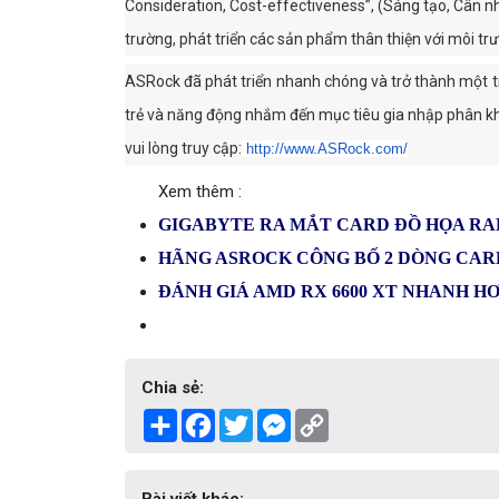
Consideration, Cost-effectiveness”, (Sáng tạo, Cân nh
trường, phát triển các sản phẩm thân thiện với môi tr
ASRock đã phát triển nhanh chóng và trở thành một tr
trẻ và năng động nhắm đến mục tiêu gia nhập phân khúc
vui lòng truy cập:
http://www.ASRock.com/
Xem thêm :
GIGABYTE RA MẮT CARD ĐỒ HỌA RA
HÃNG ASROCK CÔNG BỐ 2 DÒNG CAR
ĐÁNH GIÁ AMD RX 6600 XT NHANH HƠN
Chia sẻ:
Share
Facebook
Twitter
Messenger
Copy
Link