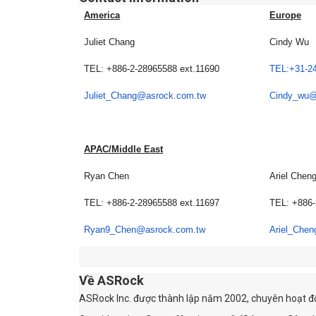
America
Europe
Juliet Chang
Cindy Wu
TEL: +886-2-28965588 ext.11690
TEL:+31-2
Juliet_Chang@asrock.com.tw
Cindy_wu@
APAC/Middle East
Ryan Chen
Ariel Chen
TEL: +886-2-28965588 ext.11697
TEL: +886-
Ryan9_Chen@asrock.com.tw
Ariel_Che
Về ASRock
ASRock Inc. được thành lập năm 2002, chuyên hoạt độn