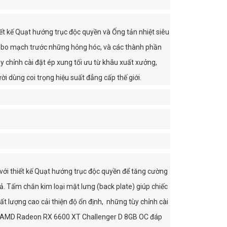
 kế Quạt hướng trục độc quyền và Ống tản nhiệt siêu
 vệ bo mạch trước những hỏng hóc, và các thành phần
 chỉnh cài đặt ép xung tối ưu từ khâu xuất xưởng,
dùng coi trọng hiệu suất đẳng cấp thế giới.
ới thiết kế Quạt hướng trục độc quyền để tăng cường
quả. Tấm chắn kim loại mặt lưng (back plate) giúp chiếc
 lượng cao cải thiện độ ổn định, những tùy chỉnh cài
ock AMD Radeon RX 6600 XT Challenger D 8GB OC đáp