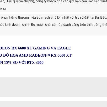
ắc, Hiệu quả về chi phí), công ty khám phá các giới hạn của việc sản xu
ường.
ong những thương hiệu Bo mạch chủ lớn nhất với trụ sở đặt tại Đài Bắc,
 kinh doanh chính Bo mạch chủ, sở hữu danh tiếng trên thị trường thế g
DEON RX 6600 XT GAMING VÀ EAGLE
D ĐỒ HỌA AMD RADEON™ RX 6600 XT
 15% SO VỚI RTX 3060