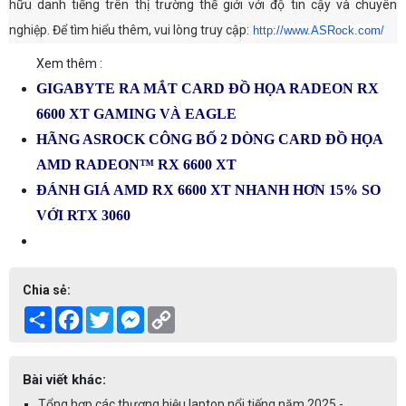
hữu danh tiếng trên thị trường thế giới với độ tin cậy và chuyên
nghiệp. Để tìm hiểu thêm, vui lòng truy cập:
http://www.ASRock.com/
Xem thêm :
GIGABYTE RA MẮT CARD ĐỒ HỌA RADEON RX
6600 XT GAMING VÀ EAGLE
HÃNG ASROCK CÔNG BỐ 2 DÒNG CARD ĐỒ HỌA
AMD RADEON™ RX 6600 XT
ĐÁNH GIÁ AMD RX 6600 XT NHANH HƠN 15% SO
VỚI RTX 3060
Chia sẻ:
Share
Facebook
Twitter
Messenger
Copy
Link
Bài viết khác:
Tổng hợp các thương hiệu laptop nổi tiếng năm 2025 -