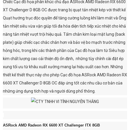
Chiếc Cạc đồ họa phân khúc chủ đạo ASRock AMD Radeon RX 6600
XT Challenger D 8GB OC được trang bị quạt tản nhiệt kép với thiết kế
Quạt hướng trục độc quyền để tăng cường luồng khí làm mát và Ống
tản nhiệt siêu vừa vặn giúp tối đa hóa diện tích tiếp xúc nhiệt cho khả
năng tản nhiệt vượt trội hiệu quả. Tấm chắn kim loại mặt lưng (back
plate) giúp chiếc cạc chắc chắn hơn và bảo vệ bo mạch trước những
hỏng hóc, trong khi các thành phần của Cạc đồ họa làm từ Siêu hợp
kim chất lượng cao cải thiện độ ổn định, những tùy chỉnh cài đặt ép
xung tối ưu từ khâu xuất xưởng mang lại hiệu suất cao hơn. Những
thiết kế thiết thực này cho phép Cạc đồ họa ASRock AMD Radeon RX
6600 XT Challenger D 8GB OC đáp ứng tốt các nhu cầu cơ bản của
những ứng dụng tích hợp và người dùng phổ thông.
ASRock AMD Radeon RX 6600 XT Challenger ITX 8GB