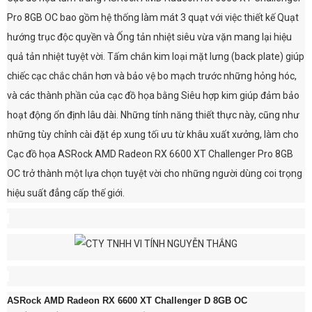
Pro 8GB OC bao gồm hệ thống làm mát 3 quạt với việc thiết kế Quạt
hướng trục độc quyền và Ống tản nhiệt siêu vừa vặn mang lại hiệu
quả tản nhiệt tuyệt vời. Tấm chắn kim loại mặt lưng (back plate) giúp
chiếc cạc chắc chắn hơn và bảo vệ bo mạch trước những hỏng hóc,
và các thành phần của cạc đồ họa bằng Siêu hợp kim giúp đảm bảo
hoạt động ổn định lâu dài. Những tính năng thiết thực này, cũng như
những tùy chỉnh cài đặt ép xung tối ưu từ khâu xuất xưởng, làm cho
Cạc đồ họa ASRock AMD Radeon RX 6600 XT Challenger Pro 8GB
OC trở thành một lựa chọn tuyệt vời cho những người dùng coi trọng
hiệu suất đẳng cấp thế giới.
ASRock AMD Radeon RX 6600 XT Challenger D 8GB OC