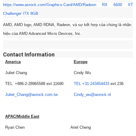
https://www.asrock.com/
Graphics-Card/AMD/Radeon RX 6600 XT
Challenger ITX 8GB
AMD, AMD logo, AMD RDNA, Radeon, và sự kết hợp của chúng là nhãn
hiệu của AMD Advanced Micro Devices, Inc.
Contact Information
America
Europe
Juliet Chang
Cindy Wu
TEL: +886-2-28965588 ext.11690
TEL:+31-243454433
ext.236
Juliet_Chang@asrock.com.tw
Cindy_wu@asrock.nl
APAC/Middle East
Ryan Chen
Ariel Cheng