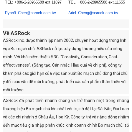
TEL: +886-2-28965588 ext.11697
TEL: +886-2-28965588 ext.11655
Ryan9_Chen@asrock.com.tw
Ariel_Cheng@asrock.com.tw
Về ASRock
ASRock Inc. được thành lập năm 2002, chuyên hoạt động trong lĩnh
vực Bo mạch chủ. ASRock nỗ lực xây dựng thương hiệu của riêng
mình. Với khái niệm thiết kế 3C, “Creativity, Consideration, Cost-
effectiveness”, (Sáng tạo, Cân nhắc, Hiệu quả về chi phí), công ty
khám phá các giới hạn của việc sản xuất Bo mạch chủ đồng thời chú
ý đến các vấn đề môi trường, phát triển các sản phẩm thân thiện với
môi trường.
ASRock đã phát triển nhanh chóng và trở thành một trong những
thương hiệu Bo mạch chủ lớn nhất với trụ sở đặt tại Đài Bắc, Đài Loan
và các chi nhánh ở Châu Âu, Hoa Kỳ. Công ty trẻ và năng động nhắm
đến mục tiêu gia nhập phân khúc kinh doanh chính Bo mạch chủ, sở