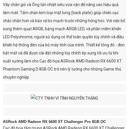
Vây chắn gió và Ống tản nhiệt siêu vừa vặn để nâng cao hiệu quả
làm mát. Tấm chắn kim loại mặt lưng (back plate) giúp chiếc cạc
chắc chắn hơn và bảo vệ bo mạch trước những hỏng hóc. Với việc bổ
sung thêm quạt ARGB, bảng mạch ARGB LED, và phần mềm khiển
LED Polychrome, người sử dụng có thể toàn quyền tùy chỉnh và điều
khiển hệ thống đèn của bộ máy tính của mình. Thiết kế tông đỏ - đen
bắt mắt và đã được cài đặt những tùy chỉnh ép xung tối ưu từ khi
xuất xưởng làm cho Cạc đồ họa ASRock AMD Radeon RX 6600 XT
Phantom Gaming D 8GB OC trở nên lý tưởng cho những Game thủ
chuyên nghiệp.
ASRock AMD Radeon RX 6600 XT Challenger Pro 8GB OC
Cạc đồ họa tầm trung ASRock AMD Radeon RX 6600 XT Challenger