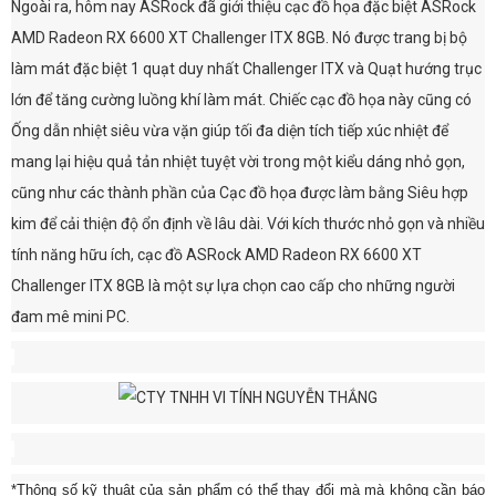
Ngoài ra, hôm nay ASRock đã giới thiệu cạc đồ họa đặc biệt ASRock
AMD Radeon RX 6600 XT Challenger ITX 8GB. Nó được trang bị bộ
làm mát đặc biệt 1 quạt duy nhất Challenger ITX và Quạt hướng trục
lớn để tăng cường luồng khí làm mát. Chiếc cạc đồ họa này cũng có
Ống dẫn nhiệt siêu vừa vặn giúp tối đa diện tích tiếp xúc nhiệt để
mang lại hiệu quả tản nhiệt tuyệt vời trong một kiểu dáng nhỏ gọn,
cũng như các thành phần của Cạc đồ họa được làm bằng Siêu hợp
kim để cải thiện độ ổn định về lâu dài. Với kích thước nhỏ gọn và nhiều
tính năng hữu ích, cạc đồ ASRock AMD Radeon RX 6600 XT
Challenger ITX 8GB là một sự lựa chọn cao cấp cho những người
đam mê mini PC.
*Thông số kỹ thuật của sản phẩm có thể thay đổi mà mà không cần báo