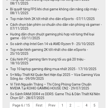
08/11/2025
Bí quyết tăng FPS khi chơi game không cần nâng cấp máy -
08/11/2025
Top màn hình 2K tốt nhất cho dân eSports - 07/11/2025
Cách chọn bàn phím cơ chuẩn cho dân văn phòng và gamer -
07/11/2025
Hướng dẫn chọn chuột gaming phù hợp với từng thể loại
game - 03/11/2025
So sánh chip Intel Gen 14 và AMD Ryzen 9 - 25/10/2025
Top màn hình gaming 2K tốt nhất cho dân eSports -
25/10/2025
Cấu hình PC gaming tầm trung tối ưu giá 20 triệu -
18/10/2025
Top 10 laptop gaming đáng mua nhất 2025 - 17/10/2025
5+ Mẫu Thiết Kế Quán Net Hiện Đại 2025 – Vừa Gaming Vừa
Sống Ảo - 09/09/2025
Vi Tính Nguyễn Thắng – Thi Công Phòng Game Chuẩn
NVIDIA Tại KOHIO GAMING HOUSE CN2 - 29/07/2025
So Sánh RAM DDR4 vs DDR5: Game Thủ & Dân Thiết Kế Nên
Chọn Gì? - 28/07/2025
Page 6 / 15
First
Prev
1
2
...
4
5