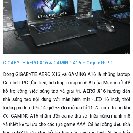
GIGABYTE AERO X16 & GAMING A16 – Copilot+ PC
Dòng GIGABYTE AERO X16 và GAMING A16 là những laptop
Copilot+ PC đầu tiên, tích hợp công nghệ AI của Microsoft để
hỗ trợ công việc sáng tạo và giải trí.
AERO X16
hướng đến
nhà sáng tạo nội dung với màn hình mini-LED 16 inch, thời
lượng pin lên đến 14 giờ và độ mỏng chỉ 16,75 mm. Trong khi
đó, GAMING A16 nhắm đến game thủ với hiệu năng mạnh mẽ
và thiết kế tối ưu cho các tựa game AAA. Cả hai dòng đều tích
hợp GiMATE Creator, hỗ trợ truy cập các mô hình AI tiên tiến