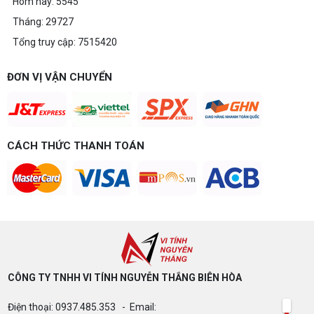
Hôm nay: 5545
Tháng: 29727
Tổng truy cập: 7515420
ĐƠN VỊ VẬN CHUYỂN
CÁCH THỨC THANH TOÁN
CÔNG TY TNHH VI TÍNH NGUYỄN THẮNG BIÊN HÒA​
Điện thoại: 0937.485.353 - Email: