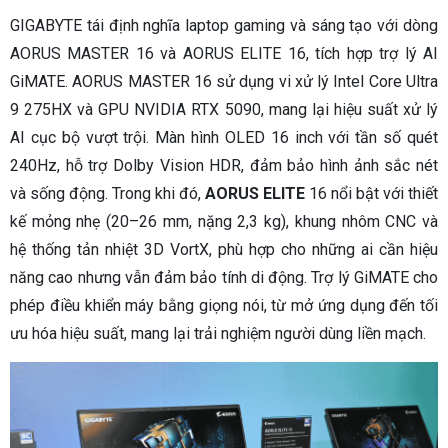
GIGABYTE tái định nghĩa laptop gaming và sáng tạo với dòng
AORUS MASTER 16 và AORUS ELITE 16, tích hợp trợ lý AI
GiMATE. AORUS MASTER 16 sử dụng vi xử lý Intel Core Ultra
9 275HX và GPU NVIDIA RTX 5090, mang lại hiệu suất xử lý
AI cục bộ vượt trội. Màn hình OLED 16 inch với tần số quét
240Hz, hỗ trợ Dolby Vision HDR, đảm bảo hình ảnh sắc nét
và sống động. Trong khi đó,
AORUS ELITE
16 nổi bật với thiết
kế mỏng nhẹ (20–26 mm, nặng 2,3 kg), khung nhôm CNC và
hệ thống tản nhiệt 3D VortX, phù hợp cho những ai cần hiệu
năng cao nhưng vẫn đảm bảo tính di động. Trợ lý GiMATE cho
phép điều khiển máy bằng giọng nói, từ mở ứng dụng đến tối
ưu hóa hiệu suất, mang lại trải nghiệm người dùng liền mạch.