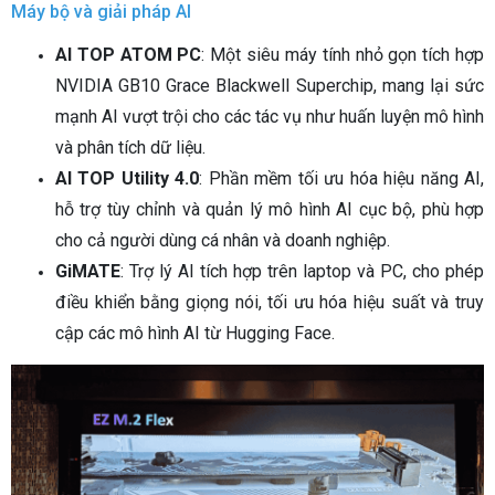
Máy bộ và giải pháp AI
AI TOP ATOM PC
: Một siêu máy tính nhỏ gọn tích hợp
NVIDIA GB10 Grace Blackwell Superchip, mang lại sức
mạnh AI vượt trội cho các tác vụ như huấn luyện mô hình
và phân tích dữ liệu.
AI TOP Utility 4.0
: Phần mềm tối ưu hóa hiệu năng AI,
hỗ trợ tùy chỉnh và quản lý mô hình AI cục bộ, phù hợp
cho cả người dùng cá nhân và doanh nghiệp.
GiMATE
: Trợ lý AI tích hợp trên laptop và PC, cho phép
điều khiển bằng giọng nói, tối ưu hóa hiệu suất và truy
cập các mô hình AI từ Hugging Face.