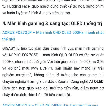
từ Hugging Face, giúp người dùng thiết kế đồ họa, dựng phim
và huấn luyện mô hình AI ngay trên laptop.
4. Màn hình gaming & sáng tạo: OLED thống trị
AORUS FO27Q5P – Màn hình QHD OLED 500Hz nhanh nhất
thế giới
GIGABYTE tiếp tục dẫn đầu trong lĩnh vực màn hình gaming
với AORUS FO27Q5P – màn hình QHD OLED có tần số quét
500Hz, nhanh nhất thế giới. Với thời gian phản hồi 0.03ms GTG
và độ phủ màu 99% DCI-P3, sản phẩm này mang lại trải
nghiệm mượt mà, không nhòe, lý tưởng cho các game thủ
chuyên nghiệp tham gia thi đấu eSports. Công nghệ
AI OLED
Care tích hợp giúp kéo dài tuổi thọ tấm nền, giảm nguy cơ
cháy điểm ảnh, đảm bảo độ bền vượt trội.
AORUS MO27U2 – OLED 4K 240Hz đầu tiên trên thế giới