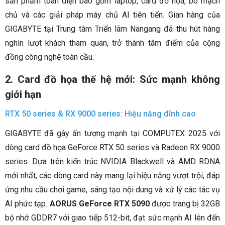
sản phẩm toàn diện bao gồm laptop, card đồ họa, bo mạch
chủ và các giải pháp máy chủ AI tiên tiến. Gian hàng của
GIGABYTE tại Trung tâm Triển lãm Nangang đã thu hút hàng
nghìn lượt khách tham quan, trở thành tâm điểm của cộng
đồng công nghệ toàn cầu.
2. Card đồ họa thế hệ mới: Sức mạnh không
giới hạn
RTX 50 series & RX 9000 series: Hiệu năng đỉnh cao
GIGABYTE đã gây ấn tượng mạnh tại COMPUTEX 2025 với
dòng card đồ họa GeForce RTX 50 series và Radeon RX 9000
series. Dựa trên kiến trúc NVIDIA Blackwell và AMD RDNA
mới nhất, các dòng card này mang lại hiệu năng vượt trội, đáp
ứng nhu cầu chơi game, sáng tạo nội dung và xử lý các tác vụ
AI phức tạp.
AORUS GeForce RTX 5090
được trang bị 32GB
bộ nhớ GDDR7 với giao tiếp 512-bit, đạt sức mạnh AI lên đến