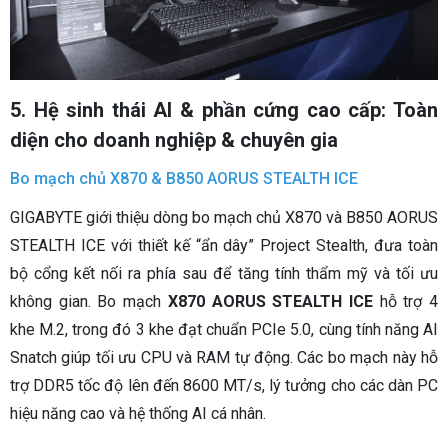
5. Hệ sinh thái AI & phần cứng cao cấp: Toàn
diện cho doanh nghiệp & chuyên gia
Bo mạch chủ X870 & B850 AORUS STEALTH ICE
GIGABYTE giới thiệu dòng bo mạch chủ X870 và B850 AORUS
STEALTH ICE với thiết kế “ẩn dây” Project Stealth, đưa toàn
bộ cổng kết nối ra phía sau để tăng tính thẩm mỹ và tối ưu
không gian. Bo mạch
X870 AORUS STEALTH ICE
hỗ trợ 4
khe M.2, trong đó 3 khe đạt chuẩn PCIe 5.0, cùng tính năng AI
Snatch giúp tối ưu CPU và RAM tự động. Các bo mạch này hỗ
trợ DDR5 tốc độ lên đến 8600 MT/s, lý tưởng cho các dàn PC
hiệu năng cao và hệ thống AI cá nhân.