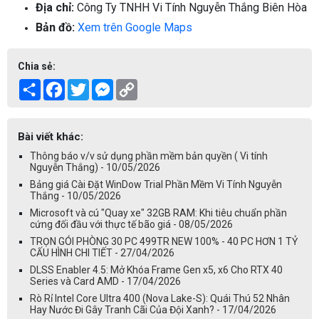
Địa chỉ:
Công Ty TNHH Vi Tính Nguyễn Thắng Biên Hòa
Bản đồ:
Xem trên Google Maps
Chia sẻ:
Share
Facebook
Twitter
Messenger
Copy
Link
Bài viết khác:
Thông báo v/v sử dụng phần mềm bản quyền ( Vi tính
Nguyễn Thắng) - 10/05/2026
Bảng giá Cài Đặt WinDow Trial Phần Mềm Vi Tính Nguyễn
Thắng - 10/05/2026
Microsoft và cú "Quay xe" 32GB RAM: Khi tiêu chuẩn phần
cứng đối đầu với thực tế bão giá - 08/05/2026
TRỌN GÓI PHÒNG 30 PC 499TR NEW 100% - 40 PC HƠN 1 TỶ
CẤU HÌNH CHI TIẾT - 27/04/2026
DLSS Enabler 4.5: Mở Khóa Frame Gen x5, x6 Cho RTX 40
Series và Card AMD - 17/04/2026
Rò Rỉ Intel Core Ultra 400 (Nova Lake-S): Quái Thú 52 Nhân
Hay Nước Đi Gây Tranh Cãi Của Đội Xanh? - 17/04/2026