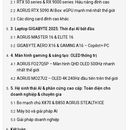
RTX 50 series & RX 9000 series: Hiệu năng đỉnh cao
AORUS RTX 5090 AI Box: eGPU mạnh mẽ nhất thế giới
Các dòng card đỉnh cao khác
3. Laptop GIGABYTE 2025: Thời đại AI bắt đầu
AORUS MASTER 16 & ELITE 16
GIGABYTE AERO X16 & GAMING A16 – Copilot+ PC
4. Màn hình gaming & sáng tạo: OLED thống trị
AORUS FO27Q5P – Màn hình QHD OLED 500Hz nhanh
nhất thế giới
AORUS MO27U2 – OLED 4K 240Hz đầu tiên trên thế giới
5. Hệ sinh thái AI & phần cứng cao cấp: Toàn diện cho
doanh nghiệp & chuyên gia
Bo mạch chủ X870 & B850 AORUS STEALTH ICE
Máy bộ và giải pháp AI
Giải pháp doanh nghiệp
Kết luận: