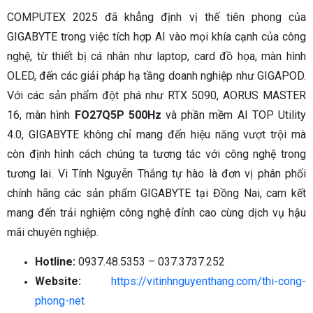
COMPUTEX 2025 đã khẳng định vị thế tiên phong của
GIGABYTE trong việc tích hợp AI vào mọi khía cạnh của công
nghệ, từ thiết bị cá nhân như laptop, card đồ họa, màn hình
OLED, đến các giải pháp hạ tầng doanh nghiệp như GIGAPOD.
Với các sản phẩm đột phá như RTX 5090, AORUS MASTER
16, màn hình
FO27Q5P 500Hz
và phần mềm AI TOP Utility
4.0, GIGABYTE không chỉ mang đến hiệu năng vượt trội mà
còn định hình cách chúng ta tương tác với công nghệ trong
tương lai. Vi Tính Nguyễn Thắng tự hào là đơn vị phân phối
chính hãng các sản phẩm GIGABYTE tại Đồng Nai, cam kết
mang đến trải nghiệm công nghệ đỉnh cao cùng dịch vụ hậu
mãi chuyên nghiệp.
Hotline:
0937.48.5353 – 037.3737.252
Website:
https://vitinhnguyenthang.com/thi-cong-
phong-net