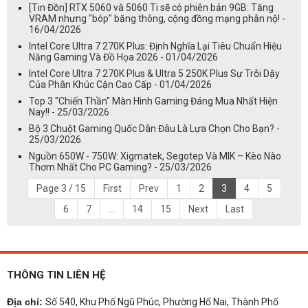
[Tin Đồn] RTX 5060 và 5060 Ti sẽ có phiên bản 9GB: Tăng
VRAM nhưng "bóp" băng thông, cộng đồng mạng phẫn nộ! -
16/04/2026
Intel Core Ultra 7 270K Plus: Định Nghĩa Lại Tiêu Chuẩn Hiệu
Năng Gaming Và Đồ Họa 2026 - 01/04/2026
Intel Core Ultra 7 270K Plus & Ultra 5 250K Plus Sự Trỗi Dậy
Của Phân Khúc Cận Cao Cấp - 01/04/2026
Top 3 "Chiến Thần" Màn Hình Gaming Đáng Mua Nhất Hiện
Nay!! - 25/03/2026
Bộ 3 Chuột Gaming Quốc Dân Đâu Là Lựa Chọn Cho Bạn? -
25/03/2026
Nguồn 650W - 750W: Xigmatek, Segotep Và MIK – Kèo Nào
Thơm Nhất Cho PC Gaming? - 25/03/2026
Page 3 / 15
First
Prev
1
2
3
4
5
6
7
...
14
15
Next
Last
THÔNG TIN LIÊN HỆ
Địa chỉ:
Số 540, Khu Phố Ngũ Phúc, Phường Hố Nai, Thành Phố