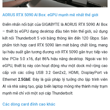
AORUS RTX 5090 AI Box: eGPU mạnh mẽ nhất thế giới
Điểm nhấn nổi bật của GIGABYTE là AORUS RTX 5090 AI Box
– thiết bị eGPU dạng desktop đầu tiên trên thế giới, sử dụng
kết nối Thunderbolt 5 với băng thông lên đến 120 Gbps. Sản
phẩm tích hợp card RTX 5090 làm mát bằng chất lỏng, mang
lại hiệu suất gần tương đương với RTX 5090 gắn trực tiếp vào
khe PCIe 5.0 x16, đạt 86% hiệu năng desktop. Ngoài vai trò
eGPU, thiết bị này còn hoạt động như một dock mở rộng cao
cấp với các cổng USB 3.2 Gen2x2, HDMI, DisplayPort và
Ethernet
2.5GbE
. Đây là giải pháp lý tưởng cho lập trình viên
AI và nhà sáng tạo, giúp biến laptop mỏng nhẹ thành máy trạm
mạnh mẽ chỉ với một sợi cáp Thunderbolt.
Các dòng card đỉnh cao khác