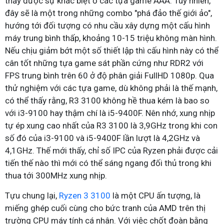
thấy được sự khác biệt ở các tựa game AAA. Tuy nhiên,
đây sẽ là một trong những combo "phá đảo thế giới ảo",
hướng tới đối tượng có nhu cầu xây dựng một cấu hình
máy trung bình thấp, khoảng 10-15 triệu không màn hình.
Nếu chịu giảm bớt một số thiết lập thì cấu hình này có thể
cân tốt những tựa game sát phần cứng như RDR2 với
FPS trung bình trên 60 ở độ phân giải FullHD 1080p. Qua
thử nghiệm với các tựa game, dù không phải là thế mạnh,
có thể thấy rằng, R3 3100 không hề thua kém là bao so
với i3-9100 hay thậm chí là i5-9400F. Nên nhớ, xung nhịp
tự ép xung cao nhất của R3 3100 là 3,9GHz trong khi con
số đó của i3-9100 và i5-9400F lần lượt là 4,2GHz và
4,1GHz. Thế mới thấy, chỉ số IPC của Ryzen phải được cải
tiến thế nào thì mới có thể sáng ngang đối thủ trong khi
thua tới 300MHz xung nhịp.
Tựu chung lại,
Ryzen 3 3100
là một CPU ấn tượng, là
miếng ghép cuối cùng cho bức tranh của AMD trên thị
trường CPU máy tính cá nhân. Với việc chốt đoàn bằng