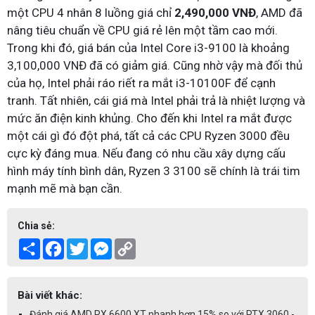
một CPU 4 nhân 8 luồng giá chỉ
2,490,000 VNĐ
, AMD đã
nâng tiêu chuẩn về CPU giá rẻ lên một tầm cao mới.
Trong khi đó, giá bán của Intel Core i3-9100 là khoảng
3,100,000 VNĐ đã có giảm giá. Cũng nhờ vậy mà đối thủ
của họ, Intel phải ráo riết ra mắt i3-10100F để cạnh
tranh. Tất nhiên, cái giá mà Intel phải trả là nhiệt lượng và
mức ăn điện kinh khủng. Cho đến khi Intel ra mắt được
một cái gì đó đột phá, tất cả các CPU Ryzen 3000 đều
cực kỳ đáng mua. Nếu đang có nhu cầu xây dựng cấu
hình máy tính bình dân, Ryzen 3 3100 sẽ chính là trái tim
mạnh mẽ mà bạn cần.
Chia sẻ:
Share
Facebook
Twitter
Messenger
Copy
Link
Bài viết khác:
Đánh giá AMD RX 6600 XT nhanh hơn 15% so với RTX 3060 -