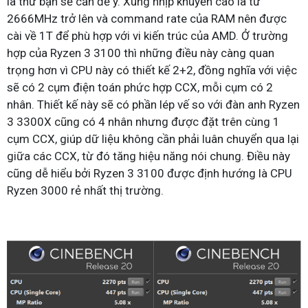
là thứ bạn sẽ cần để ý. Xung nhịp khuyến cáo là từ
2666MHz trở lên và command rate của RAM nên được
cài về 1T để phù hợp với vi kiến trúc của AMD. Ở trường
hợp của Ryzen 3 3100 thì những điều này càng quan
trọng hơn vì CPU này có thiết kế 2+2, đồng nghĩa với việc
sẽ có 2 cụm điện toán phức hợp CCX, mỗi cụm có 2
nhân. Thiết kế này sẽ có phần lép vế so với đàn anh Ryzen
3 3300X cũng có 4 nhân nhưng được đặt trên cùng 1
cụm CCX, giúp dữ liệu không cần phải luân chuyển qua lại
giữa các CCX, từ đó tăng hiệu năng nói chung. Điều này
cũng dễ hiểu bởi Ryzen 3 3100 được định hướng là CPU
Ryzen 3000 rẻ nhất thị trường.