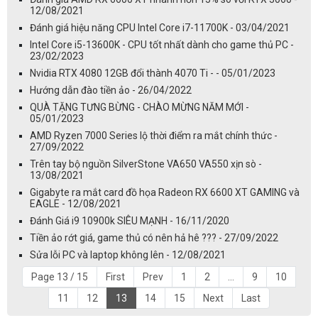
12/08/2021
Đánh giá hiệu năng CPU Intel Core i7-11700K - 03/04/2021
Intel Core i5-13600K - CPU tốt nhất dành cho game thủ PC -
23/02/2023
Nvidia RTX 4080 12GB đổi thành 4070 Ti - - 05/01/2023
Hướng dẫn đào tiền ảo - 26/04/2022
QUÀ TẶNG TƯNG BỪNG - CHÀO MỪNG NĂM MỚI -
05/01/2023
AMD Ryzen 7000 Series lộ thời điểm ra mắt chính thức -
27/09/2022
Trên tay bộ nguồn SilverStone VA650 VA550 xịn sò -
13/08/2021
Gigabyte ra mắt card đồ họa Radeon RX 6600 XT GAMING và
EAGLE - 12/08/2021
Đánh Giá i9 10900k SIÊU MẠNH - 16/11/2020
Tiền ảo rớt giá, game thủ có nên hả hê ??? - 27/09/2022
Sửa lỗi PC và laptop không lên - 12/08/2021
Page 13 / 15
First
Prev
1
2
...
9
10
11
12
13
14
15
Next
Last