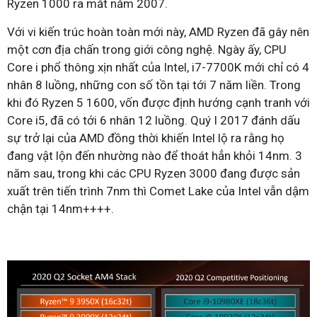
Ryzen 1000 ra mắt năm 2007.
Với vi kiến trúc hoàn toàn mới này, AMD Ryzen đã gây nên
một cơn địa chấn trong giới công nghệ. Ngày ấy, CPU
Core i phổ thông xịn nhất của Intel, i7-7700K mới chỉ có 4
nhân 8 luồng, những con số tồn tại tới 7 năm liền. Trong
khi đó Ryzen 5 1600, vốn được định hướng cạnh tranh với
Core i5, đã có tới 6 nhân 12 luồng. Quý I 2017 đánh dấu
sự trở lại của AMD đồng thời khiến Intel lộ ra rằng họ
đang vật lộn đến nhường nào để thoát hẳn khỏi 14nm. 3
năm sau, trong khi các CPU Ryzen 3000 đang được sản
xuất trên tiến trình 7nm thì Comet Lake của Intel vẫn dậm
chận tại 14nm++++.