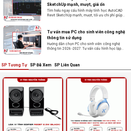
Tư vấn mua PC cho sinh viên công nghệ
thông tin sử dụng
Hướng dẫn chọn PC cho sinh viên công nghệ
thông tin 2026 -2027. Tư vấn cấu hình học lập
trình, chạy Docker, máy ảo, Android Studio tối ưu
chi phí.
Sinh viên nên mua laptop hay PC ?
Sinh viên nên mua laptop hay PC? Đây là băn
khoăn của nhiều tân sinh viên khi chọn máy học
tập. Xem ngay phân tích để chọn thiết bị chuẩn
ngành, hợp túi tiền!
SP Tương Tự
SP Đã Xem
SP Liên Quan
Laptop Sinh Viên 15–20 Triệu 2026: Cấu
Hình Nào Đáng Tiền?
Tìm laptop sinh viên 15–20 triệu phù hợp ngành
học năm 2026? Khám phá cách chọn cấu hình,
RAM, SSD, màn hình và khả năng nâng cấp hợp lý.
Tổng hợp 7 laptop sinh viên dưới 15 triệu
nên mua
Bạn tìm laptop cho sinh viên dưới 15 triệu mượt
mà, bền bỉ? Xem ngay gợi ý các thương hiệu
laptop bền, cấu hình mạnh cho sinh viên sử dụng