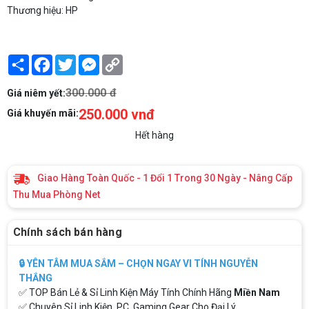
Thương hiệu: HP
Share
Facebook
Twitter
Messenger
Copy
Link
300.000 đ
Giá niêm yết:
250.000 vnđ
Giá khuyến mãi:
Hết hàng
Giao Hàng Toàn Quốc - 1 Đổi 1 Trong 30 Ngày - Nâng Cấp
Thu Mua Phòng Net
Chính sách bán hàng
🔒 YÊN TÂM MUA SẮM – CHỌN NGAY VI TÍNH NGUYỄN
THẮNG
✅ TOP Bán Lẻ & Sỉ Linh Kiện Máy Tính Chính Hãng
Miền Nam
✅ Chuyên Sỉ Linh Kiện, PC, Gaming Gear Cho Đại Lý