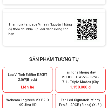
Tham gia Fanpage Vi Tính Nguyễn Thắng
để theo dõi nhiều ưu đãi dành riêng cho
bạn
SẢN PHẨM TƯƠNG TỰ
Tai nghe không dây
Loa Vi Tính Edifier R20BT
MCHOSE HW-V9-3 Pro -
2.5W(Black)
7.1 - Triple Modes (Sky
Liên hệ
1.150.000 đ
White) (Giữ lại Box để bảo
hành)
Webcam Logitech MX BRIO
Fan Led Xigmatek Infinity
4K Ultra HD
Pro 3 - ARGB (Black) (Xuôi)