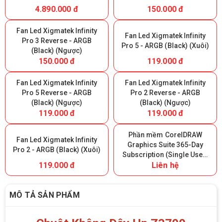
4.890.000 đ
150.000 đ
Fan Led Xigmatek Infinity
Fan Led Xigmatek Infinity
Pro 3 Reverse - ARGB
Pro 5 - ARGB (Black) (Xuôi)
(Black) (Ngược)
150.000 đ
119.000 đ
Fan Led Xigmatek Infinity
Fan Led Xigmatek Infinity
Pro 5 Reverse - ARGB
Pro 2 Reverse - ARGB
(Black) (Ngược)
(Black) (Ngược)
119.000 đ
119.000 đ
Phần mềm CorelDRAW
Fan Led Xigmatek Infinity
Graphics Suite 365-Day
Pro 2 - ARGB (Black) (Xuôi)
Subscription (Single User)
119.000 đ
Liên hệ
- 365 ngày
MÔ TẢ SẢN PHẨM