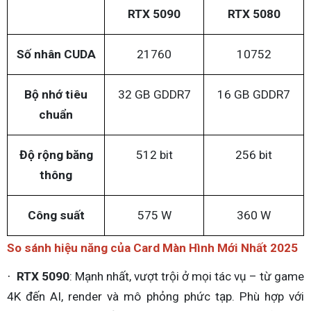
RTX 5090
RTX 5080
Số nhân CUDA
21760
10752
Bộ nhớ tiêu
32 GB GDDR7
16 GB GDDR7
chuẩn
Độ rộng băng
512 bit
256 bit
thông
Công suất
575 W
360 W
So sánh hiệu năng của Card Màn Hình Mới Nhất 2025
RTX 5090
: Mạnh nhất, vượt trội ở mọi tác vụ – từ game
·
4K đến AI, render và mô phỏng phức tạp. Phù hợp với